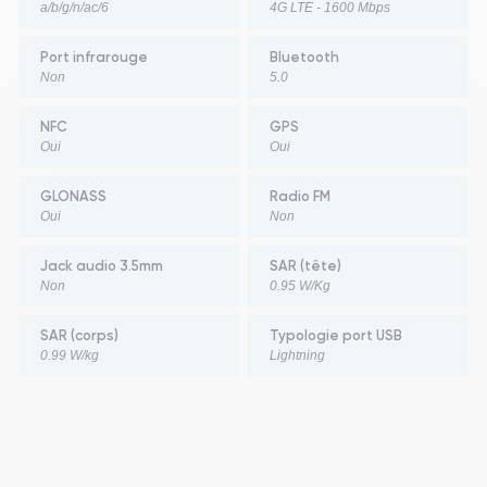
a/b/g/n/ac/6
4G LTE - 1600 Mbps
Port infrarouge
Bluetooth
Non
5.0
NFC
GPS
Oui
Oui
GLONASS
Radio FM
Oui
Non
Jack audio 3.5mm
SAR (tête)
Non
0.95 W/Kg
SAR (corps)
Typologie port USB
0.99 W/kg
Lightning