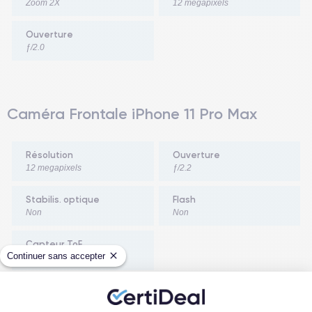
Zoom 2X
12 megapixels
Ouverture
ƒ/2.0
Caméra Frontale iPhone 11 Pro Max
Résolution
Ouverture
12 megapixels
ƒ/2.2
Stabilis. optique
Flash
Non
Non
Capteur ToF
Continuer sans accepter
Oui