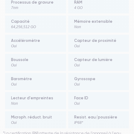
Processus de gravure
RAM
7nm
4 GO
Capacité
Mémoire extensible
64,256,512 GO
Non
Accéléromètre
Capteur de proximité
Oui
Oui
Boussole
Capteur de lumière
Oui
Oui
Baromètre
Gyroscope
Oui
Oui
Lecteur d'empreintes
Face ID
Non
Oui
Microph. réduct. bruit
Resist. eau/poussière
Oui
IP68*
*La certification IP68 atteste de la résistance de l'appareil à l'eau