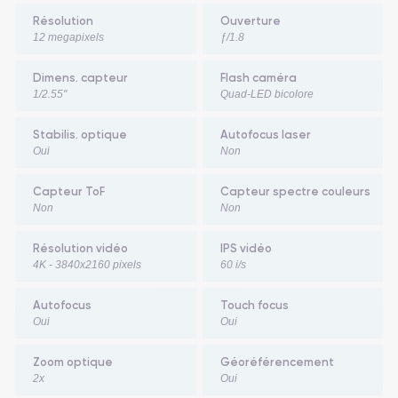
Résolution
Ouverture
12 megapixels
ƒ/1.8
Dimens. capteur
Flash caméra
1/2.55"
Quad-LED bicolore
Stabilis. optique
Autofocus laser
Oui
Non
Capteur ToF
Capteur spectre couleurs
Non
Non
Résolution vidéo
IPS vidéo
4K - 3840x2160 pixels
60 i/s
Autofocus
Touch focus
Oui
Oui
Zoom optique
Géoréférencement
2x
Oui