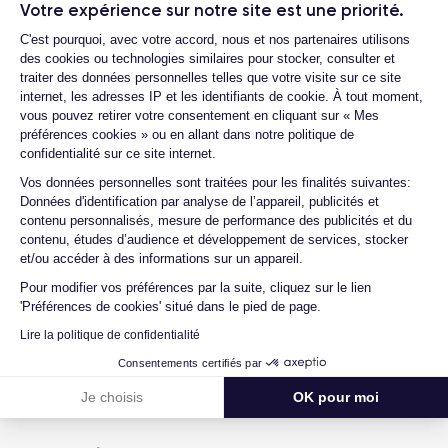
Votre expérience sur notre site est une priorité.
Plateforme de Gestion du Consentemen
C'est pourquoi, avec votre accord, nous et nos partenaires utilisons
des cookies ou technologies similaires pour stocker, consulter et
traiter des données personnelles telles que votre visite sur ce site
Batterie iPhone 11 Pro Max
internet, les adresses IP et les identifiants de cookie. À tout moment,
vous pouvez retirer votre consentement en cliquant sur « Mes
préférences cookies » ou en allant dans notre politique de
Batterie
Batterie amovible
confidentialité sur ce site internet.
3969 mAh
Non
Axeptio consent
Vos données personnelles sont traitées pour les finalités suivantes:
Données d'identification par analyse de l’appareil, publicités et
Charge rapide
Recharge sans fil
contenu personnalisés, mesure de performance des publicités et du
Oui,min. chargeur 18W
Oui
contenu, études d’audience et développement de services, stocker
et/ou accéder à des informations sur un appareil.
Recharge sans fil inversée
Pour modifier vos préférences par la suite, cliquez sur le lien
Non
'Préférences de cookies' situé dans le pied de page.
Lire la politique de confidentialité
Consentements certifiés par
Je choisis
OK pour moi