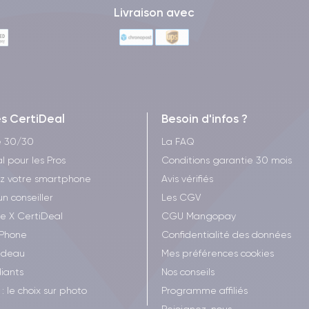
Livraison avec
es CertiDeal
Besoin d'infos ?
e 30/30
La FAQ
l pour les Pros
Conditions garantie 30 mois
z votre smartphone
Avis vérifiés
un conseiller
Les CGV
ee X CertiDeal
CGU Mangopay
iPhone
Confidentialité des données
adeau
Mes préférences cookies
iants
Nos conseils
: le choix sur photo
Programme affiliés
Rejoignez-nous