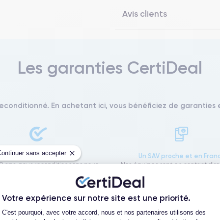
Avis clients
Les garanties CertiDeal
reconditionné. En achetant ici, vous bénéficiez de garanties e
Continuer sans accepter
L'expert du reconditionné
Un SAV proche et en Fran
0 ans, nous reconditionnons nous-
Nos équipes sont en contact dir
us nos produits pour un maximum
notre atelier pour une résolution 
de qualité.
cas de pépin.
Votre expérience sur notre site est une priorité.
Plateforme de Gestion du Consentement
C'est pourquoi, avec votre accord, nous et nos partenaires utilisons des