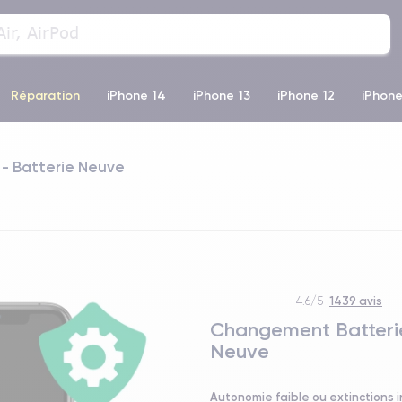
Réparation
iPhone 14
iPhone 13
iPhone 12
iPhone
o Max
iPhone 14 Pro Max
iPhone 11
iPhone 12 Pro
iP
 - Batterie Neuve
1439 avis
4.6/5
-
Changement Batterie
Neuve
Autonomie faible ou extinctions 