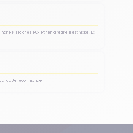
ne 14 Pro chez eux et rien à redire, il est nickel. La
n achat. Je recommande !