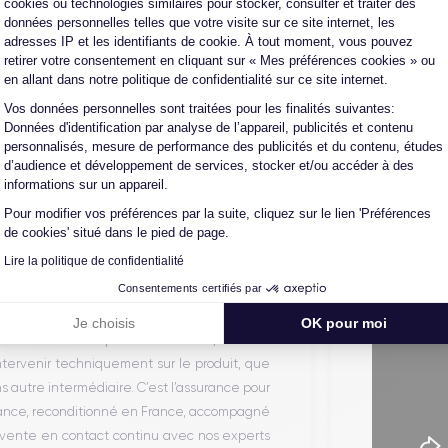
cookies ou technologies similaires pour stocker, consulter et traiter des
données personnelles telles que votre visite sur ce site internet, les
adresses IP et les identifiants de cookie. À tout moment, vous pouvez
retirer votre consentement en cliquant sur « Mes préférences cookies » ou
en allant dans notre politique de confidentialité sur ce site internet.
Vos données personnelles sont traitées pour les finalités suivantes:
Axeptio consent
Données d'identification par analyse de l’appareil, publicités et contenu
personnalisés, mesure de performance des publicités et du contenu, études
d’audience et développement de services, stocker et/ou accéder à des
informations sur un appareil.
Parcou
Pour modifier vos préférences par la suite, cliquez sur le lien 'Préférences
de cookies' situé dans le pied de page.
te et de reconditionnement de téléphones
Lire la politique de confidentialité
 auprès d’opérateurs qui reprennent des
Consentements certifiés par
ique propriétaire. Chacun des produits
alors récupéré physiquement par nos soins et
Je choisis
OK pour moi
on en trois étapes : vérification, test et
intervenir techniquement sur le produit, que
autre intermédiaire. C’est l’assurance pour
iance, reconditionné en France, accompagné
-vente en contact continu avec nos experts