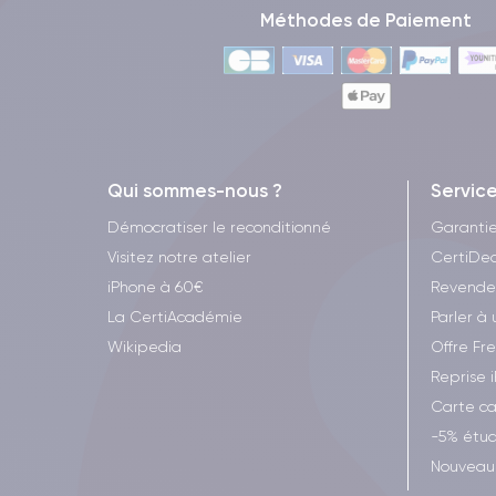
Méthodes de Paiement
Qui sommes-nous ?
Servic
Démocratiser le reconditionné
Garanti
Visitez notre atelier
CertiDea
iPhone à 60€
Revende
La CertiAcadémie
Parler à 
Wikipedia
Offre Fr
Reprise 
Carte c
-5% étud
Nouveau 