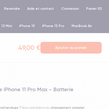
Revendre
Aide et contact
Connexion
Panier (
0
)
 13 Mini
iPhone 15
iPhone 15 Pro
MacBook Air
hone XR
iPhone SE 2 (2020)
iPhone X
iPhone XS
49,00 €
Ajouter au panier
 iPhone 11 Pro Max - Batterie
inattendues ?
changement complet
Nous procédons au