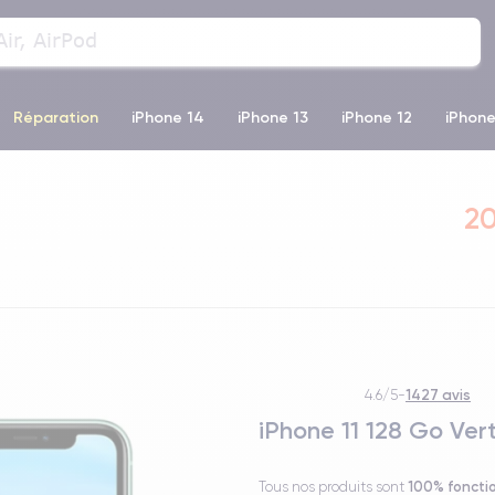
Réparation
iPhone 14
iPhone 13
iPhone 12
iPhone
o Max
iPhone 14 Pro Max
iPhone 11
iPhone 12 Pro
iP
20
1427 avis
4.6/5
-
iPhone 11 128 Go Ver
100% foncti
Tous nos produits sont