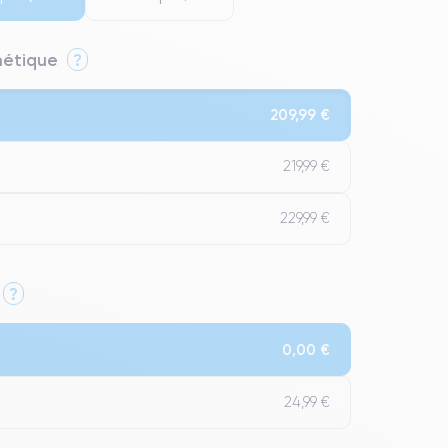
thétique
?
209,99 €
219,99 €
229,99 €
?
Qualité Impeccable.
0,00 €
t un grade Premium.
24,99 €