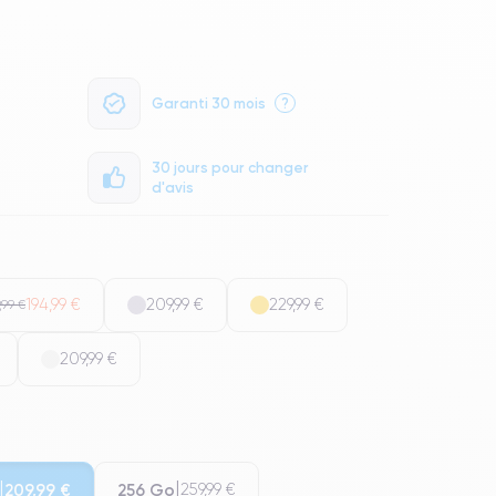
Garanti 30 mois
?
30 jours pour changer
d'avis
194,99 €
209,99 €
229,99 €
,99 €
209,99 €
256 Go
209,99 €
259,99 €