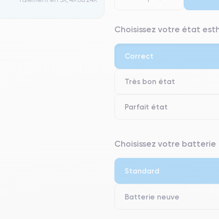
Choisissez votre état es
Correct
Très bon état
Parfait état
⭐ Premium
Choisissez votre batterie
● Écran : Pièce d'origine Apple. 
● Batterie : usage intensif.
Standard
● Seuls 5% de nos téléphones on
Batterie neuve