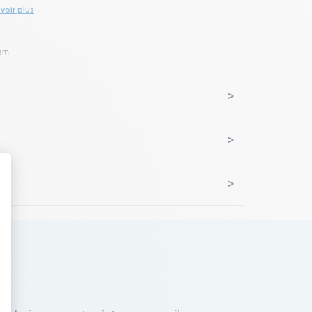
voir plus
lem
 : Personnalisez vos Options