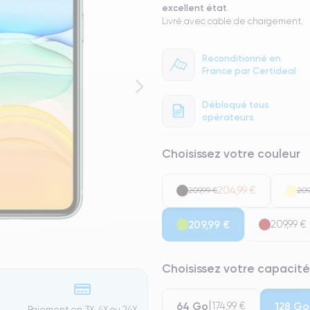
excellent état
.
Livré avec cable de chargement.
Reconditionné en
France par Certideal
Débloqué tous
opérateurs
Choisissez votre couleur
204,99 €
209,99 €
209
209,99 €
209,99 €
Choisissez votre capacité
64 Go
128 Go
174,99 €
Paiement en 3X, 4X ou 24X