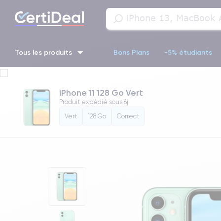
Tous les produits
Bons Plans
-5% étudiants
iPhone 16
iPhone 14 Pro
iPhone 13 Pro
iPhone 13 Pr
iPhone 11 128 Go Vert
Produit expédié sous
6j
iPhone 11 Pro
iPhone 14 pro
Vert
128 Go
Correct