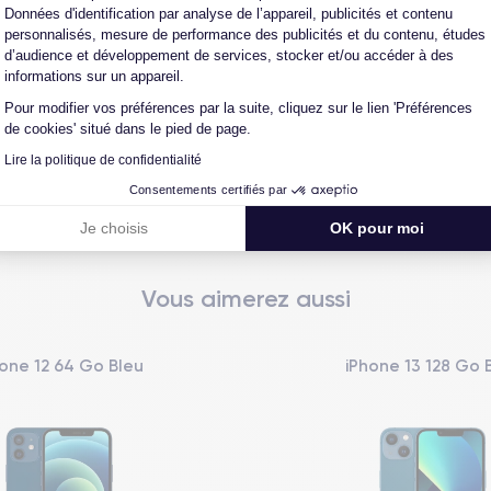
reconditionné. En achetant ici, vous bénéficiez de garanties e
Données d'identification par analyse de l’appareil, publicités et contenu
personnalisés, mesure de performance des publicités et du contenu, études
d’audience et développement de services, stocker et/ou accéder à des
informations sur un appareil.
Pour modifier vos préférences par la suite, cliquez sur le lien 'Préférences
L'expert du reconditionné
Un SAV proche et en Fran
de cookies' situé dans le pied de page.
0 ans, nous reconditionnons nous-
Nos équipes sont en contact dir
us nos produits pour un maximum
notre atelier pour une résolution 
Lire la politique de confidentialité
de qualité.
cas de pépin.
Consentements certifiés par
Je choisis
OK pour moi
Vous aimerez aussi
one 12 64 Go Bleu
iPhone 13 128 Go 