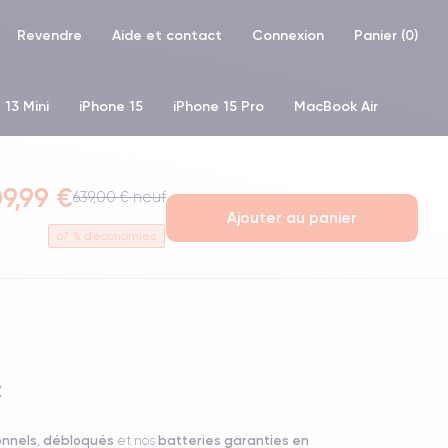
Revendre
Aide et contact
Connexion
Panier (
0
)
 13 Mini
iPhone 15
iPhone 15 Pro
MacBook Air
hone XR
iPhone SE 2 (2020)
iPhone X
iPhone XS
9,99 €
639,00 € neuf
Ajouter au panier
67
% d'économies
t
onnels
débloqués
batteries garanties en
,
et nos