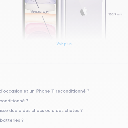
Voir plus
Dimensions et poids iPhone 11
Système exploit.
iOS (iOS 26)
 d'occasion et un iPhone 11 reconditionné ?
econditionné ?
Poids
194 g
sse due à des chocs ou à des chutes ?
 batteries ?
Résolution écran
1792 x 828 pixels