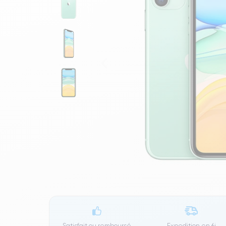
Satisfait ou remboursé
Expedition en
6j