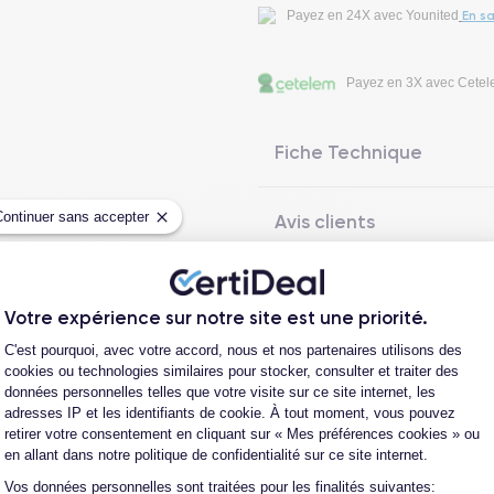
En sa
Payez en 24X avec Younited
Payez en 3X avec Cete
Fiche Technique
Continuer sans accepter
Avis clients
Questions fréquentes
Votre expérience sur notre site est une priorité.
Plateforme de Gestion du Consentement
C'est pourquoi, avec votre accord, nous et nos partenaires utilisons des
cookies ou technologies similaires pour stocker, consulter et traiter des
données personnelles telles que votre visite sur ce site internet, les
Les garanties CertiDeal
adresses IP et les identifiants de cookie. À tout moment, vous pouvez
retirer votre consentement en cliquant sur « Mes préférences cookies » ou
en allant dans notre politique de confidentialité sur ce site internet.
Vos données personnelles sont traitées pour les finalités suivantes:
Axeptio consent