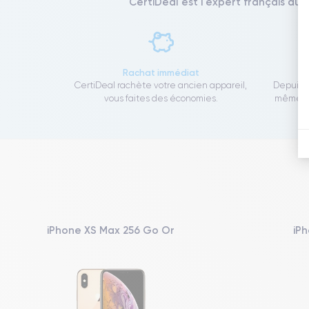
CertiDeal est l'expert français du 
Rachat immédiat
CertiDeal rachète votre ancien appareil,
Depuis 1
vous faites des économies.
même to
iPhone XS Max 256 Go Or
iPh