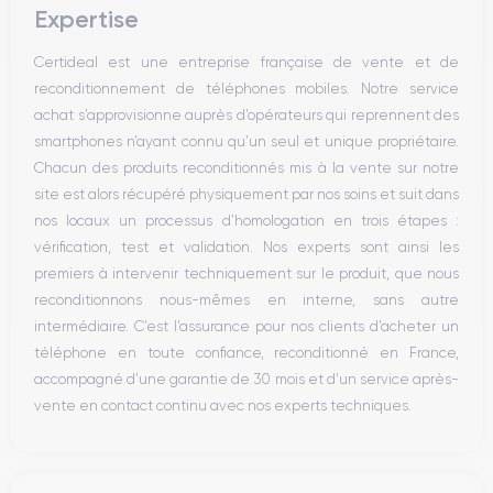
Expertise
Haut parleur
Microphone
Certideal est une entreprise française de vente et de
Bouton Home
reconditionnement de téléphones mobiles. Notre service
Bluetooth
achat s’approvisionne auprès d’opérateurs qui reprennent des
WiFi
smartphones n’ayant connu qu’un seul et unique propriétaire.
Réseau
Chacun des produits reconditionnés mis à la vente sur notre
Vibreur
site est alors récupéré physiquement par nos soins et suit dans
Prise USB
nos locaux un processus d’homologation en trois étapes :
vérification, test et validation. Nos experts sont ainsi les
premiers à intervenir techniquement sur le produit, que nous
reconditionnons nous-mêmes en interne, sans autre
intermédiaire. C’est l’assurance pour nos clients d’acheter un
téléphone en toute confiance, reconditionné en France,
accompagné d’une garantie de 30 mois et d’un service après-
vente en contact continu avec nos experts techniques.