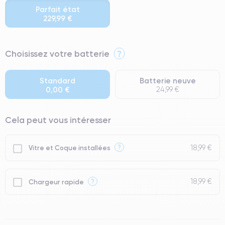
Parfait état
229,99 €
⭐ Premium
Choisissez votre batterie
?
● Écran : Pièce d'origine Apple. Qualité Impeccable.
● Batterie : usage intensif.
Standard
Batterie neuve
0,00 €
24,99 €
● Seuls 5% de nos téléphones ont un grade Premium.
Cela peut vous intéresser
18,99 €
?
Vitre et Coque installées
18,99 €
?
Chargeur rapide