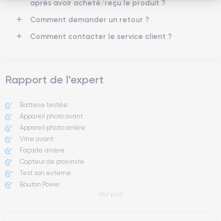
Réseau mobile
Débloqué
après avoir acheté/reçu le produit ?
LTE/4G
Oui, tous opérateurs
Comment demander un retour ?
Si vous souhaitez découvrir en détail les caractéristiques de ce
Comment contacter le service client ?
smartphone, consulter la
fiche technique de l'iPhone 11.
Rapport de l'expert
Batterie testée
Appareil photo avant
Appareil photo arrière ​
Vitre avant ​
Façade arrière
Capteur de proximité
Test son externe
Bouton Power
Voir plus
Prise Jack ou Lightening
Bouton Mute
Boutons volume