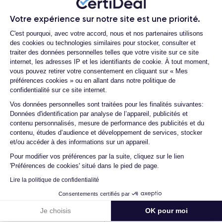
Proposez-vous une assurance en cas de
Écran
Résolution écran
casse due à des chocs ou à des chutes ?
IPS LCD 6.1 pouces
1792 x 828 pixels
Votre expérience sur notre site est une priorité.
Quelles sont les options disponibles sur
Plateforme de Gestion du Consentemen
C'est pourquoi, avec votre accord, nous et nos partenaires utilisons
les batteries ?
RAM
Mémoire interne
des cookies ou technologies similaires pour stocker, consulter et
4 GO
64,128,256 GO
Quels sont les accessoires inclus dans la
traiter des données personnelles telles que votre visite sur ce site
commande ?
internet, les adresses IP et les identifiants de cookie. À tout moment,
Nom de la puce
Nombre de cœurs
vous pouvez retirer votre consentement en cliquant sur « Mes
Apple A13 Bionic
6
Quelles garanties offrez-vous sur vos
préférences cookies » ou en allant dans notre politique de
produits ?
confidentialité sur ce site internet.
Nom GPU
Fréq. processeur
Axeptio consent
Quels sont vos modes de paiement ?
Vos données personnelles sont traitées pour les finalités suivantes:
GPU 4 cœurs
2.65 GHz
Données d'identification par analyse de l’appareil, publicités et
Est-il possible de payer l'iPhone 11 en
contenu personnalisés, mesure de performance des publicités et du
plusieurs fois ?
Caméra
Caméra Frontale
contenu, études d’audience et développement de services, stocker
12 MP
12 MP
et/ou accéder à des informations sur un appareil.
Que se passe-t-il après avoir passé la
commande ?
Pour modifier vos préférences par la suite, cliquez sur le lien
Résolution vidéo
Recharge rapide
'Préférences de cookies' situé dans le pied de page.
4K - 3840x2160px
Oui, minimum 18W
Quelle société utilisez-vous pour
Lire la politique de confidentialité
l'expédition ?
Batterie
Dual SIM
Consentements certifiés par
Quels sont les délais de livraison ?
3046 mAh
Nano-SIM + eSIM
Je choisis
OK pour moi
Que se passe-t-il si je change d'avis