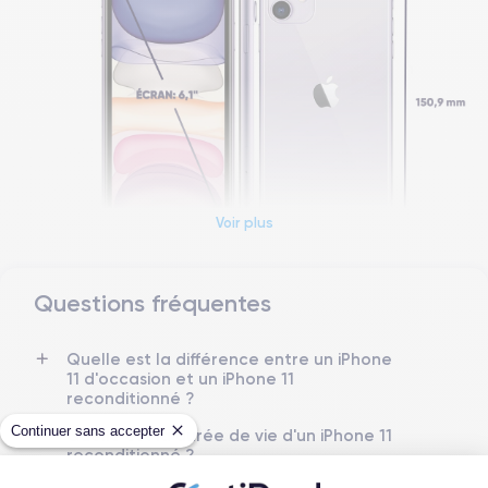
Voir plus
Questions fréquentes
Dimensions et poids iPhone 11
Quelle est la différence entre un iPhone
Date de sortie
Système exploit.
11 d'occasion et un iPhone 11
10/09/2019
iOS (iOS 26)
reconditionné ?
Dimensions
Poids
Continuer sans accepter
Quelle est la durée de vie d'un iPhone 11
150x75.7x8.3 mm
194 g
reconditionné ?