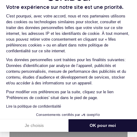
vérification, test et validation. Nos experts sont ainsi les
Votre expérience sur notre site est une priorité.
Plateforme de Gestion du Consentemen
premiers à intervenir techniquement sur le produit, que nous
C'est pourquoi, avec votre accord, nous et nos partenaires utilisons
reconditionnons nous-mêmes en interne, sans autre
des cookies ou technologies similaires pour stocker, consulter et
traiter des données personnelles telles que votre visite sur ce site
intermédiaire. C’est l’assurance pour nos clients d’acheter un
internet, les adresses IP et les identifiants de cookie. À tout moment,
téléphone en toute confiance, reconditionné en France,
vous pouvez retirer votre consentement en cliquant sur « Mes
accompagné d’une garantie de 30 mois et d’un service après-
préférences cookies » ou en allant dans notre politique de
vente en contact continu avec nos experts techniques.
confidentialité sur ce site internet.
Axeptio consent
Vos données personnelles sont traitées pour les finalités suivantes:
Données d'identification par analyse de l’appareil, publicités et
contenu personnalisés, mesure de performance des publicités et du
contenu, études d’audience et développement de services, stocker
Parcours d'un Smartphone
et/ou accéder à des informations sur un appareil.
Pour modifier vos préférences par la suite, cliquez sur le lien
'Préférences de cookies' situé dans le pied de page.
Lire la politique de confidentialité
Consentements certifiés par
Je choisis
OK pour moi