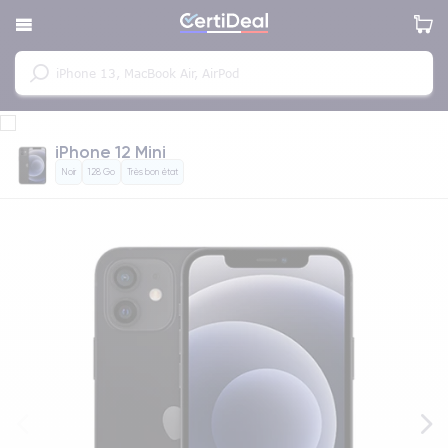
iPhone 12 Mini
Noir
128 Go
Très bon état