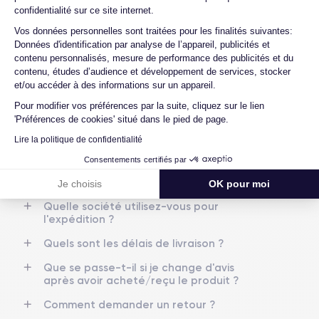
les batteries ?
confidentialité sur ce site internet.
RAM
Mémoire interne
Axeptio consent
Vos données personnelles sont traitées pour les finalités suivantes:
Quels sont les accessoires inclus dans la
4 GO
64,128,256 GO
Données d'identification par analyse de l’appareil, publicités et
commande ?
contenu personnalisés, mesure de performance des publicités et du
Nom de la puce
Nombre de cœurs
Quelles garanties offrez-vous sur vos
contenu, études d’audience et développement de services, stocker
Apple A14 Bionic
6
produits ?
et/ou accéder à des informations sur un appareil.
Pour modifier vos préférences par la suite, cliquez sur le lien
Quels sont vos modes de paiement ?
Nom GPU
Fréq. processeur
'Préférences de cookies' situé dans le pied de page.
GPU 4 cœurs
2.65 GHz
Est-il possible de payer l'iPhone 12 Mini en
Lire la politique de confidentialité
plusieurs fois ?
Caméra
Caméra Frontale
Consentements certifiés par
Que se passe-t-il après avoir passé
12 MP
12 MP
commande ?
Je choisis
OK pour moi
Résolution vidéo
Recharge rapide
Quelle société utilisez-vous pour
4K - 3840x2160px
Oui, minimum 20W
l'expédition ?
Quels sont les délais de livraison ?
Batterie
Dual SIM
2227 mAh
Nano-SIM + eSIM
Que se passe-t-il si je change d'avis
après avoir acheté/reçu le produit ?
Réseau mobile
Débloqué
Comment demander un retour ?
5G
Oui, tous opérateurs