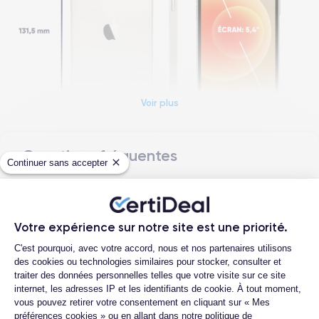
Voir plus
Questions fréquentes
Continuer sans accepter
Dimensions et poids iPhone 12 Mini
Quelle est la différence entre un iPhone
12 Mini d'occasion et un iPhone 12 Mini
Date de sortie
Système exploit.
reconditionné ?
13/10/2020
iOS (iOS 26)
Votre expérience sur notre site est une priorité.
Plateforme de Gestion du Consentemen
Quelle est la durée de vie d'un iPhone 12
C'est pourquoi, avec votre accord, nous et nos partenaires utilisons
Dimensions
Poids
Mini reconditionné ?
des cookies ou technologies similaires pour stocker, consulter et
131.5×64.2×7.4 mm
133 g
traiter des données personnelles telles que votre visite sur ce site
Proposez-vous une assurance en cas de
internet, les adresses IP et les identifiants de cookie. À tout moment,
casse due à des chocs ou à des chutes ?
Écran
Résolution écran
vous pouvez retirer votre consentement en cliquant sur « Mes
OLED 5.4 pouces
2340 x 1080 pixels
Quelles sont les options disponibles sur
préférences cookies » ou en allant dans notre politique de