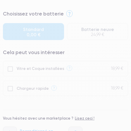
⭐ Premium
Choisissez votre batterie
?
● Écran : Pièce d'origine Apple. Qualité Impeccable.
● Batterie : usage intensif.
Standard
Batterie neuve
0,00 €
24,99 €
● Seuls 5% de nos téléphones ont un grade Premium.
Cela peut vous intéresser
18,99 €
?
Vitre et Coque installées
18,99 €
?
Chargeur rapide
Vous hésitez avec une marketplace ?
Lisez ceci !
Reconditionné en