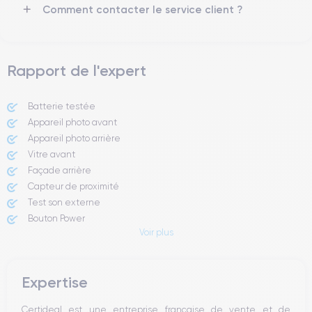
Comment contacter le service client ?
Pour en savoir plus sur les caractéristiques de cet appareil,
consulter la
fiche technique de l'iPhone 12 Mini.
Rapport de l'expert
Batterie testée
Appareil photo avant
Appareil photo arrière ​
Vitre avant ​
Façade arrière
Capteur de proximité
Test son externe
Bouton Power
Voir plus
Prise Jack ou Lightening
Bouton Mute
Boutons volume
Expertise
Haut parleur
Microphone
Certideal est une entreprise française de vente et de