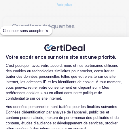
niveaux d'excellence.
Voir plus
iPhone 14
L'
s'inscrit dans le contexte technologique mondial
en relevant des défis cruciaux tels que la durabilité
Questions fréquentes
environnementale et le besoin de protéger la vie privée et la
Continuer sans accepter
sécurité des données personnelles. En réponse, Apple a
Comment activer une eSIM ?
iPhone 14
pour
intégré dans l'
des technologies avancées
réduire l'impact environnemental
et a considérablement
Quelle est la différence entre une
renforcé les fonctionnalités de sécurité et de confidentialité.
Carte SIM et une eSIM ?
Votre expérience sur notre site est une priorité.
Plateforme de Gestion du Consentemen
Quelle est la différence entre un
C'est pourquoi, avec votre accord, nous et nos partenaires utilisons
Cet engagement souligne la dévotion d'Apple à promouvoir un
iPhone 14 d'occasion et un iPhone 14
des cookies ou technologies similaires pour stocker, consulter et
développement technologique responsable et durable.
reconditionné ?
traiter des données personnelles telles que votre visite sur ce site
présenté le 7 septembre 2022
Officiellement
, l'iPhone 14
internet, les adresses IP et les identifiants de cookie. À tout moment,
Quelle est la durée de vie d'un iPhone
mis en vente en Europe le 16 septembre 2022
a été
,
vous pouvez retirer votre consentement en cliquant sur « Mes
14 reconditionné ?
marquant un moment important dans la stratégie d'Apple
préférences cookies » ou en allant dans notre politique de
confidentialité sur ce site internet.
d'équilibrer l'innovation technologique avec la responsabilité
Proposez-vous une assurance en cas
éthique.
de casse due à des chocs ou à des
Axeptio consent
Vos données personnelles sont traitées pour les finalités suivantes:
chutes ?
Données d'identification par analyse de l’appareil, publicités et
contenu personnalisés, mesure de performance des publicités et du
iPhone 14
L'
se distingue par une série de caractéristiques
Quelles sont les options disponibles sur
contenu, études d’audience et développement de services, stocker
clés qui le placent à l'avant-garde du paysage technologique.
les batteries ?
et/ou accéder à des informations sur un appareil.