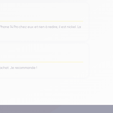
ne 14 Pro chez eux et rien à redire, il est nickel. La
n achat. Je recommande !