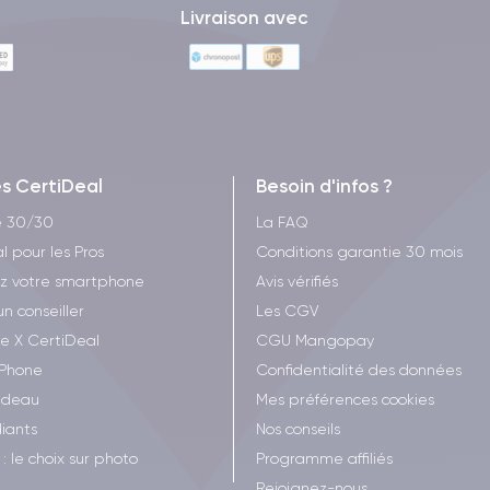
Livraison avec
es CertiDeal
Besoin d'infos ?
e 30/30
La FAQ
l pour les Pros
Conditions garantie 30 mois
z votre smartphone
Avis vérifiés
un conseiller
Les CGV
ee X CertiDeal
CGU Mangopay
iPhone
Confidentialité des données
adeau
Mes préférences cookies
iants
Nos conseils
: le choix sur photo
Programme affiliés
Rejoignez-nous