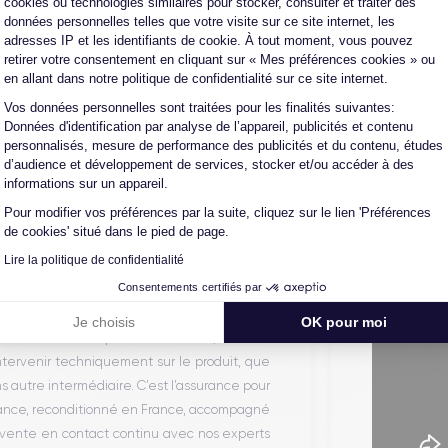
cookies ou technologies similaires pour stocker, consulter et traiter des
données personnelles telles que votre visite sur ce site internet, les
adresses IP et les identifiants de cookie. À tout moment, vous pouvez
retirer votre consentement en cliquant sur « Mes préférences cookies » ou
en allant dans notre politique de confidentialité sur ce site internet.
Vos données personnelles sont traitées pour les finalités suivantes:
Axeptio consent
Données d'identification par analyse de l’appareil, publicités et contenu
personnalisés, mesure de performance des publicités et du contenu, études
d’audience et développement de services, stocker et/ou accéder à des
informations sur un appareil.
Parcou
Pour modifier vos préférences par la suite, cliquez sur le lien 'Préférences
de cookies' situé dans le pied de page.
te et de reconditionnement de téléphones
Lire la politique de confidentialité
 auprès d’opérateurs qui reprennent des
Consentements certifiés par
ique propriétaire. Chacun des produits
alors récupéré physiquement par nos soins et
Je choisis
OK pour moi
on en trois étapes : vérification, test et
intervenir techniquement sur le produit, que
autre intermédiaire. C’est l’assurance pour
iance, reconditionné en France, accompagné
-vente en contact continu avec nos experts