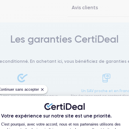
Avis clients
Les garanties CertiDeal
reconditionné. En achetant ici, vous bénéficiez de garanties e
Continuer sans accepter
L'expert du reconditionné
Un SAV proche et en Fran
0 ans, nous reconditionnons nous-
Nos équipes sont en contact dir
us nos produits pour un maximum
notre atelier pour une résolution 
de qualité.
cas de pépin.
Votre expérience sur notre site est une priorité.
Plateforme de Gestion du Consentement
C'est pourquoi, avec votre accord, nous et nos partenaires utilisons des