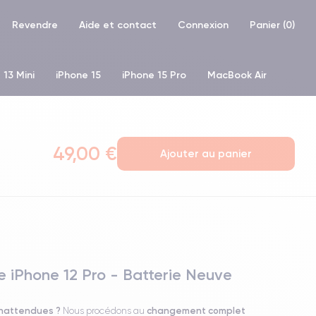
Revendre
Aide et contact
Connexion
Panier (
0
)
 13 Mini
iPhone 15
iPhone 15 Pro
MacBook Air
hone XR
iPhone SE 2 (2020)
iPhone X
iPhone XS
49,00 €
Ajouter au panier
 iPhone 12 Pro - Batterie Neuve
inattendues ?
changement complet
Nous procédons au