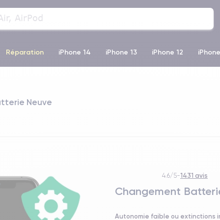
Réparation
iPhone 14
iPhone 13
iPhone 12
iPhone
o Max
iPhone 14 Pro Max
iPhone 11
iPhone 12 Pro
iP
atterie Neuve
1431 avis
4.6/5
-
Changement Batterie
Autonomie faible ou extinctions 