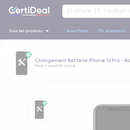
Tous les produits
Bons Plans
-5% étudiants
iPhone 16
iPhone 14 Pro
iPhone 13 Pro
iPhone 13 Pr
Changement Batterie iPhone 12 Pro - B
iPhone 11 Pro
iPhone 14 pro
Produit expédié sous
6j