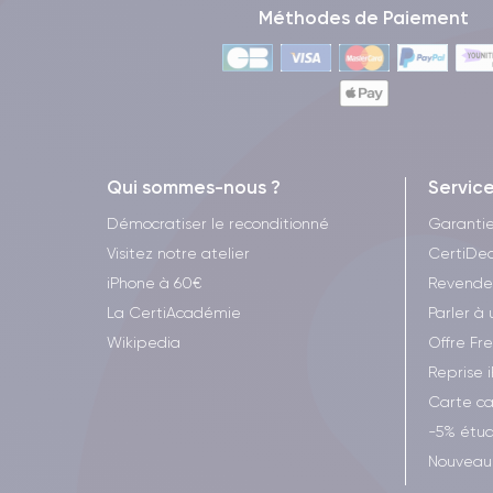
Méthodes de Paiement
Qui sommes-nous ?
Servic
Démocratiser le reconditionné
Garanti
Visitez notre atelier
CertiDea
iPhone à 60€
Revende
La CertiAcadémie
Parler à 
Wikipedia
Offre Fr
Reprise 
Carte c
-5% étud
Nouveau 