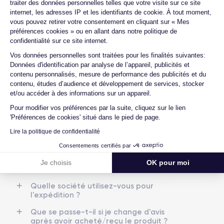
traiter des données personnelles telles que votre visite sur ce site
OLED 6.1 pouces
2532 x 1170 pixels
Proposez-vous une assurance en cas de
internet, les adresses IP et les identifiants de cookie. À tout moment,
casse due à des chocs ou à des chutes ?
vous pouvez retirer votre consentement en cliquant sur « Mes
RAM
Memoire interne
préférences cookies » ou en allant dans notre politique de
Quelles sont les options disponibles sur
6 Go
128, 256 ,512 et 1000 Go
confidentialité sur ce site internet.
les batteries ?
Axeptio consent
Vos données personnelles sont traitées pour les finalités suivantes:
Nom de la puce
Nombre de cœurs
Quels sont les accessoires inclus dans la
Données d'identification par analyse de l’appareil, publicités et
Puce A15 Bionic
6
commande ?
contenu personnalisés, mesure de performance des publicités et du
contenu, études d’audience et développement de services, stocker
Quelles garanties offrez-vous sur vos
et/ou accéder à des informations sur un appareil.
Nom GPU
Fréq. processeur
produits ?
GPU 5 cœurs
3.22 GHz
Pour modifier vos préférences par la suite, cliquez sur le lien
Quels sont vos modes de paiement ?
'Préférences de cookies' situé dans le pied de page.
Caméra Principale
Caméra Frontale
Lire la politique de confidentialité
Est-il possible de payer l'iPhone 13 Pro en
12 Mpx
12 Mpx
plusieurs fois ?
Consentements certifiés par
Résolution vidéo
Recharge rapide
Que se passe-t-il après avoir passé la
Je choisis
OK pour moi
4K - 3840 x 2160 px
Oui, 20W
commande ?
Quelle société utilisez-vous pour
Batterie
Type de SIM
l'expédition ?
3125 mAh
Nano-SIM + eSIM
Que se passe-t-il si je change d'avis
Réseau mobile
Débloqué
après avoir acheté/reçu le produit ?