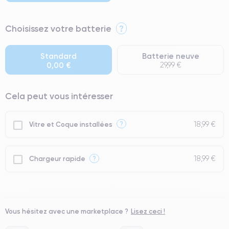
⭐ Premium
Choisissez votre batterie
?
● Écran : Pièce d'origine Apple. Qualité Impeccable.
● Batterie : usage intensif.
Standard
Batterie neuve
0,00 €
29,99 €
● Seuls 5% de nos téléphones ont un grade Premium.
Cela peut vous intéresser
18,99 €
?
Vitre et Coque installées
18,99 €
?
Chargeur rapide
Vous hésitez avec une marketplace ?
Lisez ceci !