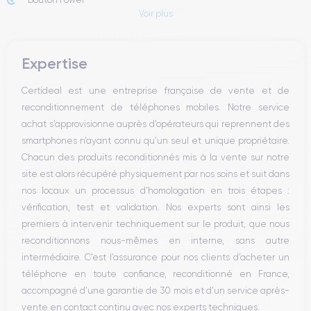
Voir plus
Prise Jack ou Lightening
Bouton Mute
Boutons volume
Expertise
Haut parleur
Microphone
Certideal est une entreprise française de vente et de
Bouton Home
reconditionnement de téléphones mobiles. Notre service
Bluetooth
achat s’approvisionne auprès d’opérateurs qui reprennent des
WiFi
smartphones n’ayant connu qu’un seul et unique propriétaire.
Réseau
Chacun des produits reconditionnés mis à la vente sur notre
Vibreur
site est alors récupéré physiquement par nos soins et suit dans
Prise USB
nos locaux un processus d’homologation en trois étapes :
vérification, test et validation. Nos experts sont ainsi les
premiers à intervenir techniquement sur le produit, que nous
reconditionnons nous-mêmes en interne, sans autre
intermédiaire. C’est l’assurance pour nos clients d’acheter un
téléphone en toute confiance, reconditionné en France,
accompagné d’une garantie de 30 mois et d’un service après-
vente en contact continu avec nos experts techniques.