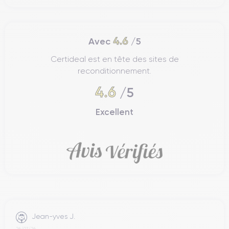
connectivité de l'iPhone 13.
Prise en main
4.6
Avec
/5
L'iPhone 13 est un appareil compact et léger, avec des
Certideal est en tête des sites de
dimensions de
146,7 x 71,5 x 7,65 mm et un poids de 173
reconditionnement.
grammes
. Sa forme arrondie et sa petite taille le rendent facile
à saisir et à manipuler, même d'une seule main.
Le design
4.6
/5
ergonomique
de l'iPhone 13 permet une
prise en main ferme
et confortable
, même sur de longues périodes. Ses bords
Excellent
arrondis et sa petite taille permettent de le garder facilement
dans la poche ou le sac à main, sans prendre trop de place.
L'iPhone 13 est doté d'un écran de 6,1 pouces
, qui offre
une grande surface d'affichage pour regarder des vidéos,
surfer sur Internet et utiliser des applications. Cependant, la
petite taille de l'appareil le rend également confortable à utiliser
d'une seule main, sans avoir besoin d'utiliser les deux mains
pour atteindre les coins de l'écran.
Jean-yves J.
26/07/26