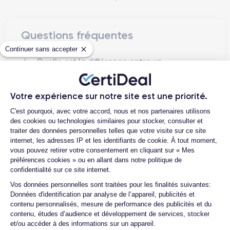
iPhone 13
L'
est un appareil hautement convoité par les
utilisateurs à la recherche d'un smartphone de haute qualité
doté d'un ensemble de fonctionnalités avancées. Le design a
Questions fréquentes
été revu avec un corps en céramique et en verre, offrant une
Continuer sans accepter
résistance accrue aux chocs et aux chutes. L'écran
Quelle est la différence entre un
ProMotion a 120Hz
offre un affichage plus fluide et une
iPhone 13 d'occasion et un iPhone 13
réponse plus rapide de l'écran tactile.
reconditionné ?
Votre expérience sur notre site est une priorité.
Quelle est la durée de vie d'un iPhone
L'appareil photo principal de 12 mégapixels
offre des
Plateforme de Gestion du Consentemen
13 reconditionné ?
C'est pourquoi, avec votre accord, nous et nos partenaires utilisons
fonctions telles que la mise au point automatique avec
des cookies ou technologies similaires pour stocker, consulter et
Quelles sont les options disponibles sur
détection des visages, la stabilisation optique de l'image et un
traiter des données personnelles telles que votre visite sur ce site
les batteries ?
mode nuit amélioré.
internet, les adresses IP et les identifiants de cookie. À tout moment,
Quels sont les accessoires inclus dans
vous pouvez retirer votre consentement en cliquant sur « Mes
Le processeur A15 Bionic
contribue à une vitesse de
la commande ?
préférences cookies » ou en allant dans notre politique de
confidentialité sur ce site internet.
traitement plus rapide et à une plus grande efficacité
Quelles garanties offrez-vous sur vos
l'iPhone
énergétique que les modèles précédents. En outre,
Axeptio consent
Vos données personnelles sont traitées pour les finalités suivantes:
produits ?
13 est équipé de la 5G
(comme son prédécesseur l'iPhone
Données d'identification par analyse de l’appareil, publicités et
Quels sont vos modes de paiement ?
12) pour une connexion Internet plus rapide et plus stable.
contenu personnalisés, mesure de performance des publicités et du
contenu, études d’audience et développement de services, stocker
système d'exploitation iOS
L'iPhone 13 a été lancé avec le
Est-il possible de payer l'iPhone 13 en
et/ou accéder à des informations sur un appareil.
15
et peut être mis à niveau avec la dernière version