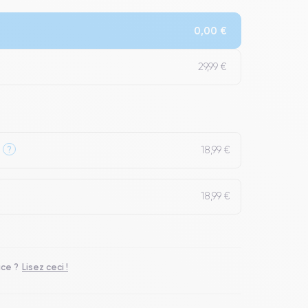
Qualité Impeccable.
0,00 €
t un grade Premium.
29,99 €
18,99 €
?
18,99 €
ace ?
Lisez ceci !