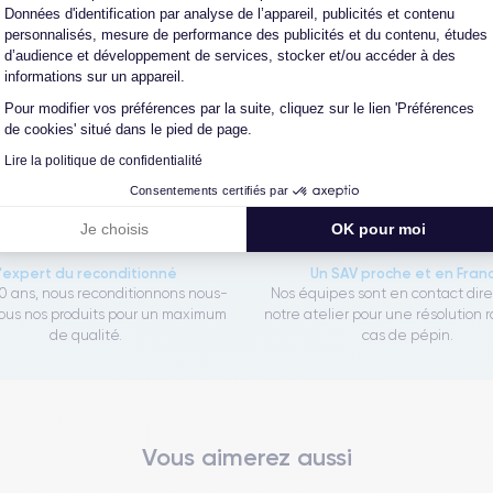
Données d'identification par analyse de l’appareil, publicités et contenu
personnalisés, mesure de performance des publicités et du contenu, études
d’audience et développement de services, stocker et/ou accéder à des
Les garanties CertiDeal
informations sur un appareil.
Pour modifier vos préférences par la suite, cliquez sur le lien 'Préférences
de cookies' situé dans le pied de page.
reconditionné. En achetant ici, vous bénéficiez de garanties e
Lire la politique de confidentialité
Consentements certifiés par
Je choisis
OK pour moi
L'expert du reconditionné
Un SAV proche et en Fran
0 ans, nous reconditionnons nous-
Nos équipes sont en contact dir
us nos produits pour un maximum
notre atelier pour une résolution 
de qualité.
cas de pépin.
Vous aimerez aussi