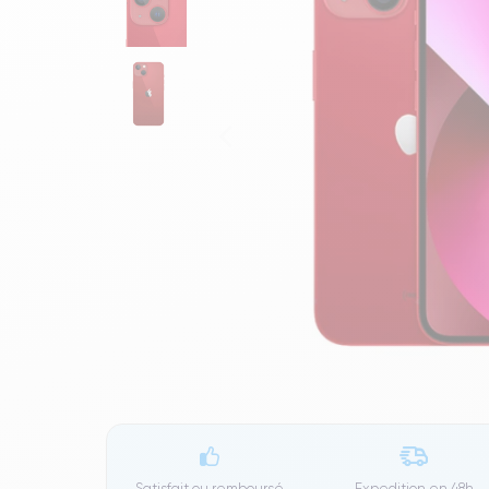
Satisfait ou remboursé
Expedition en
48h