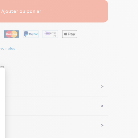
Ajouter au panier
voir plus
lem
 : Personnalisez vos Options