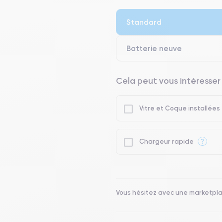
● Écran : Pièce d'origine Apple. 
● Batterie : usage intensif.
Standard
● Seuls 5% de nos téléphones on
Batterie neuve
Cela peut vous intéresser
Vitre et Coque installées
?
Chargeur rapide
Vous hésitez avec une marketpl