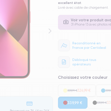
excellent état
.
Livré avec cable de chargement.
Voir votre produit av
31 iPhone 13 avec photos ré
Reconditionné en
France par Certideal
Débloqué tous
opérateurs
Choisissez votre couleur
324,99 €
339,99 €
339,
339,99 €
33
339,99 €
Paiement en 3X, 4X ou 24X