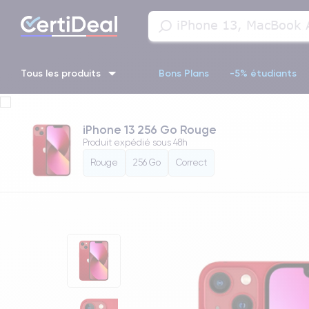
Tous les produits
Bons Plans
-5% étudiants
iPhone 16
iPhone 14 Pro
iPhone 13 Pro
iPhone 13 Pr
iPhone 13 256 Go Rouge
Produit expédié sous
48h
iPhone 11 Pro
iPhone 14 pro
Rouge
256 Go
Correct