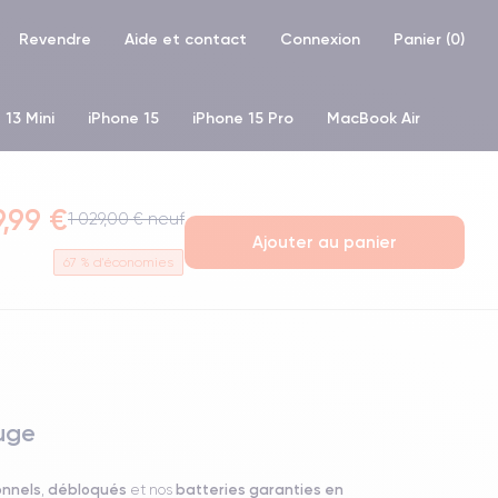
Revendre
Aide et contact
Connexion
Panier (
0
)
 13 Mini
iPhone 15
iPhone 15 Pro
MacBook Air
hone XR
iPhone SE 2 (2020)
iPhone X
iPhone XS
,99 €
1 029,00 € neuf
Ajouter au panier
67
% d'économies
uge
onnels
débloqués
batteries garanties en
,
et nos