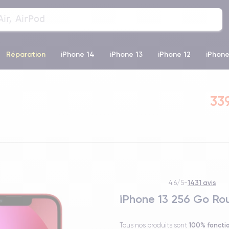
Réparation
iPhone 14
iPhone 13
iPhone 12
iPhone
o Max
iPhone 14 Pro Max
iPhone 11
iPhone 12 Pro
iP
339
1431 avis
4.6/5
-
iPhone 13 256 Go Ro
100% foncti
Tous nos produits sont