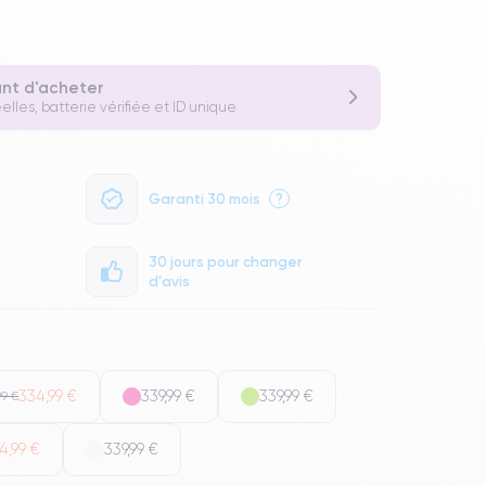
ant d'acheter
elles, batterie vérifiée et ID unique
Garanti 30 mois
?
30 jours pour changer
d'avis
334,99 €
339,99 €
339,99 €
99 €
4,99 €
339,99 €