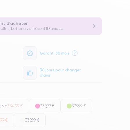
ant d'acheter
elles, batterie vérifiée et ID unique
Garanti 30 mois
?
30 jours pour changer
d'avis
334,99 €
339,99 €
339,99 €
,99 €
99 €
339,99 €