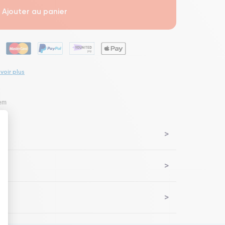
Ajouter au panier
voir plus
lem
 : Personnalisez vos Options