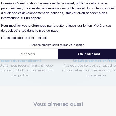
Données d'identification par analyse de l’appareil, publicités et contenu
personnalisés, mesure de performance des publicités et du contenu, études
Les garanties CertiDeal
d’audience et développement de services, stocker et/ou accéder à des
informations sur un appareil.
Pour modifier vos préférences par la suite, cliquez sur le lien 'Préférences
de cookies' situé dans le pied de page.
reconditionné. En achetant ici, vous bénéficiez de garanties e
Lire la politique de confidentialité
Consentements certifiés par
Je choisis
OK pour moi
L'expert du reconditionné
Un SAV proche et en Fran
0 ans, nous reconditionnons nous-
Nos équipes sont en contact dir
us nos produits pour un maximum
notre atelier pour une résolution 
de qualité.
cas de pépin.
Vous aimerez aussi