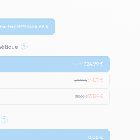
256 Go
324,99 €
339,99 €
thétique
?
324,99 €
339,99 €
341,99 €
349,99 €
351,99 €
359,99 €
?
Qualité Impeccable.
0,00 €