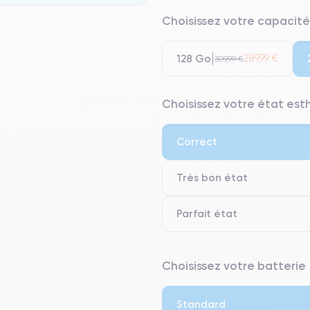
Choisissez votre capacité
128 Go
289,99 €
309,99 €
Choisissez votre état es
Correct
Très bon état
Parfait état
⭐ Premium
Choisissez votre batterie
● Écran : Pièce d'origine Apple. 
● Batterie : usage intensif.
Standard