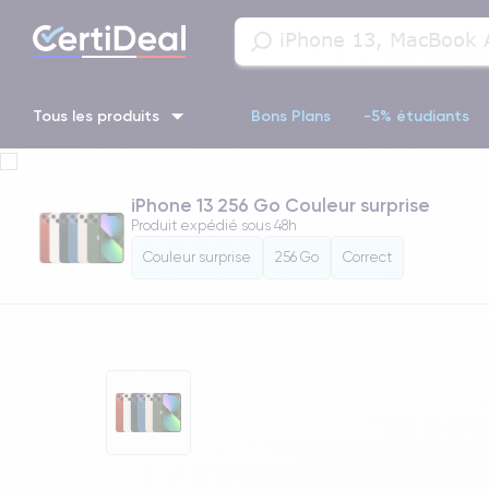
Tous les produits
Bons Plans
-5% étudiants
iPhone 16
iPhone 14 Pro
iPhone 13 Pro
iPhone 13 Pr
iPhone 13 256 Go Couleur surprise
Produit expédié sous
48h
iPhone 11 Pro
iPhone 14 pro
Couleur surprise
256 Go
Correct