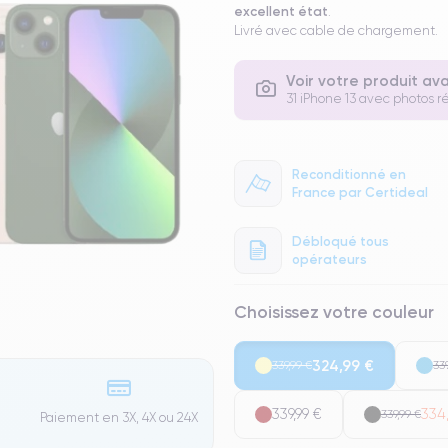
excellent état
.
Livré avec cable de chargement.
Voir votre produit av
31 iPhone 13 avec photos ré
Reconditionné en
France par Certideal
Débloqué tous
opérateurs
Choisissez votre couleur
324,99 €
339,99 €
339
339,99 €
334,
339,99 €
Paiement en 3X, 4X ou 24X