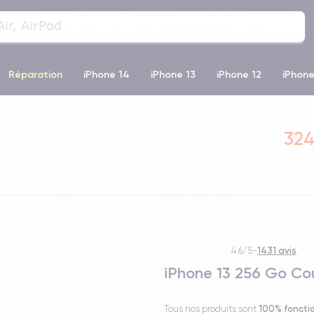
Réparation
iPhone 14
iPhone 13
iPhone 12
iPhone
o Max
iPhone 14 Pro Max
iPhone 11
iPhone 12 Pro
iP
324
1431 avis
4.6/5
-
iPhone 13 256 Go Cou
100% foncti
Tous nos produits sont