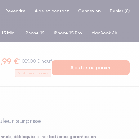
Revendre
Aide et contact
Connexion
Panier (
0
)
 13 Mini
iPhone 15
iPhone 15 Pro
MacBook Air
hone XR
iPhone SE 2 (2020)
iPhone X
iPhone XS
,99 €
1 029,00 € neuf
Ajouter au panier
68
% d'économies
leur surprise
onnels
débloqués
batteries garanties en
,
et nos