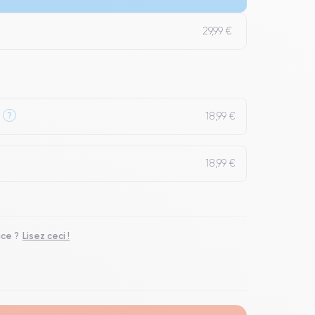
t un grade Premium.
29,99 €
18,99 €
?
18,99 €
ace ?
Lisez ceci !