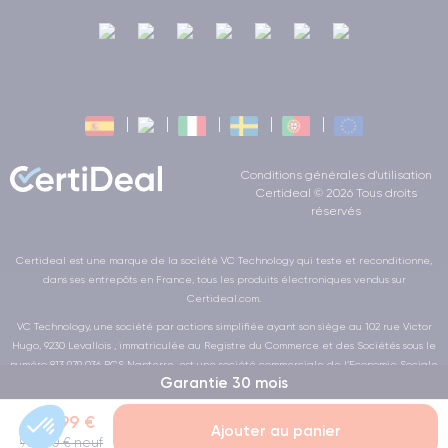
Conditions générales d'utilisation
Certideal © 2026 Tous droits
réservés
Certideal est une marque de la société VC Technology qui teste et reconditionne,
dans ses entrepôts en France, tous les produits électroniques vendus sur
Certideal.com.
VC Technology, une société par actions simplifiée ayant son siège au 102 rue Victor
Hugo, 9230 Levallois , immatriculée au Registre du Commerce et des Sociétés sous le
numéro 813 979 036 RCS Nanterre, est une société commerciale de l’Economie Sociale
Garantie 30 mois
et Solidaire au sens de la loi de la LOI n° 2014-856 du 31 juillet 2014
369,99 €
Ajouter au panier
909,00 € neuf