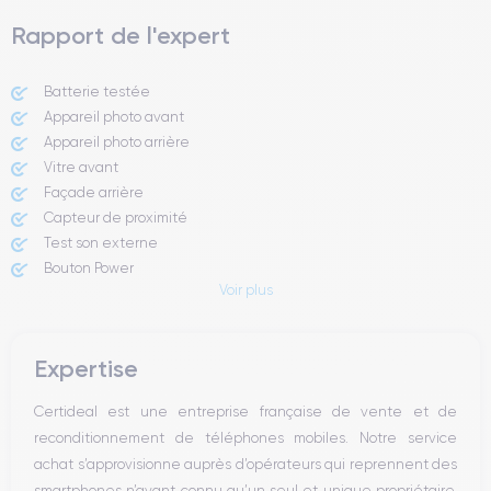
Rapport de l'expert
Batterie testée
Appareil photo avant
Appareil photo arrière ​
Vitre avant ​
Façade arrière
Capteur de proximité
Test son externe
Bouton Power
Voir plus
Prise Jack ou Lightening
Bouton Mute
Boutons volume
Expertise
Haut parleur
Microphone
Certideal est une entreprise française de vente et de
Bouton Home
reconditionnement de téléphones mobiles. Notre service
Bluetooth
achat s’approvisionne auprès d’opérateurs qui reprennent des
WiFi
smartphones n’ayant connu qu’un seul et unique propriétaire.