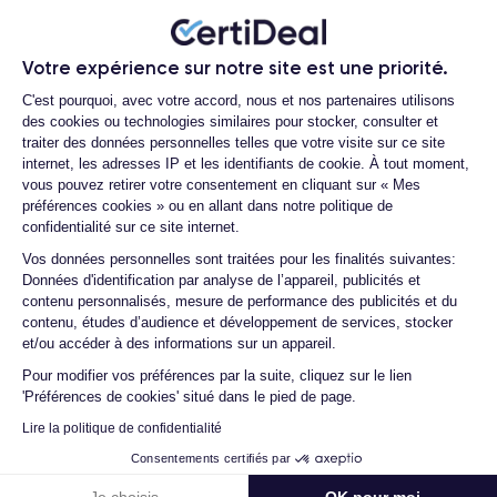
Questions fréquentes
Dimensions et poids iPhone 13
Votre expérience sur notre site est une priorité.
Plateforme de Gestion du Consentemen
C'est pourquoi, avec votre accord, nous et nos partenaires utilisons
des cookies ou technologies similaires pour stocker, consulter et
Quelle est la différence entre un iPhone
Date de sortie
Système exploitation
traiter des données personnelles telles que votre visite sur ce site
13 d'occasion et un iPhone 13
24/09/2021
iOS (iOS 26)
internet, les adresses IP et les identifiants de cookie. À tout moment,
reconditionné ?
vous pouvez retirer votre consentement en cliquant sur « Mes
Dimensions
Poids
Quelle est la durée de vie d'un iPhone 13
préférences cookies » ou en allant dans notre politique de
146.7×71.5×7.65 mm
173 g
reconditionné ?
confidentialité sur ce site internet.
Axeptio consent
Vos données personnelles sont traitées pour les finalités suivantes:
Quelles sont les options disponibles sur
Écran
Résolution écran
Données d'identification par analyse de l’appareil, publicités et
les batteries ?
OLED 6.1 pouces
2340 x 1080 pixels
contenu personnalisés, mesure de performance des publicités et du
Quels sont les accessoires inclus dans la
contenu, études d’audience et développement de services, stocker
commande ?
RAM
Memoire interne
et/ou accéder à des informations sur un appareil.
4 Go
128,256,512 Go
Pour modifier vos préférences par la suite, cliquez sur le lien
Quelles garanties offrez-vous sur vos
produits ?
'Préférences de cookies' situé dans le pied de page.
Nom de la puce
Nombre de cœurs
Lire la politique de confidentialité
Puce A15 Bionic
6
Quels sont vos modes de paiement ?
Consentements certifiés par
Est-il possible de payer l'iPhone 13 en
Nom GPU
Fréq. processeur
plusieurs fois ?
Je choisis
OK pour moi