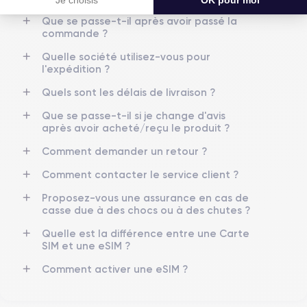
GPU 4 cœurs
3.23 GHz
Que se passe-t-il après avoir passé la
commande ?
Caméra
Caméra Frontale
12 Mpx
12 Mpx
Quelle société utilisez-vous pour
l'expédition ?
Résolution vidéo
Recharge rapide
4K - 3840 x 2160 px
Oui, minimum 18W
Quels sont les délais de livraison ?
Que se passe-t-il si je change d'avis
Batterie
Type de SIM
après avoir acheté/reçu le produit ?
3240 mAh
Nano-SIM + eSIM
Comment demander un retour ?
Réseau mobile
Débloqué
Comment contacter le service client ?
5G
Oui, tous opérateurs
Proposez-vous une assurance en cas de
Si vous souhaitez découvrir toutes les caractéristiques de ce
casse due à des chocs ou à des chutes ?
smartphone, vous pouvez consulter la
fiche technique de l'iPhone
13.
Quelle est la différence entre une Carte
SIM et une eSIM ?
Comment activer une eSIM ?