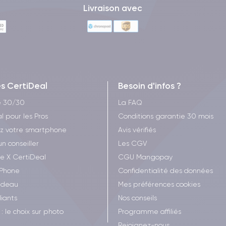
Livraison avec
es CertiDeal
Besoin d'infos ?
e 30/30
La FAQ
l pour les Pros
Conditions garantie 30 mois
z votre smartphone
Avis vérifiés
un conseiller
Les CGV
ee X CertiDeal
CGU Mangopay
iPhone
Confidentialité des données
adeau
Mes préférences cookies
iants
Nos conseils
: le choix sur photo
Programme affiliés
Rejoignez-nous