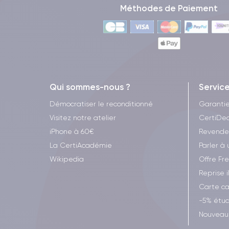
Méthodes de Paiement
Qui sommes-nous ?
Servic
Démocratiser le reconditionné
Garanti
Visitez notre atelier
CertiDea
iPhone à 60€
Revende
La CertiAcadémie
Parler à 
Wikipedia
Offre Fr
Reprise 
Carte c
-5% étud
Nouveau 