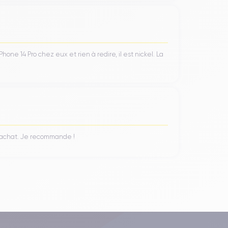
ne 14 Pro chez eux et rien à redire, il est nickel. La
n achat. Je recommande !