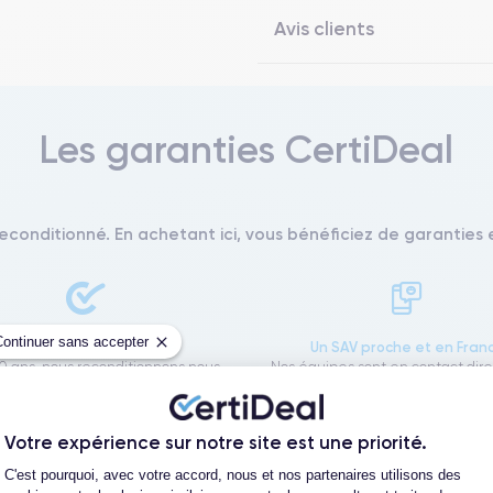
Avis clients
Les garanties CertiDeal
reconditionné. En achetant ici, vous bénéficiez de garanties e
Continuer sans accepter
L'expert du reconditionné
Un SAV proche et en Fran
0 ans, nous reconditionnons nous-
Nos équipes sont en contact dir
us nos produits pour un maximum
notre atelier pour une résolution 
de qualité.
cas de pépin.
Votre expérience sur notre site est une priorité.
Plateforme de Gestion du Consentement
C'est pourquoi, avec votre accord, nous et nos partenaires utilisons des