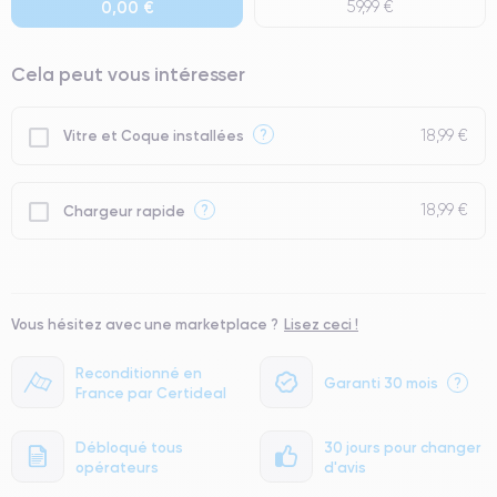
0,00 €
59,99 €
● Seuls 5% de nos téléphones ont un grade Premium.
Cela peut vous intéresser
18,99 €
?
Vitre et Coque installées
18,99 €
?
Chargeur rapide
Vous hésitez avec une marketplace ?
Lisez ceci !
Reconditionné en
Garanti 30 mois
?
France par Certideal
Débloqué tous
30 jours pour changer
opérateurs
d'avis