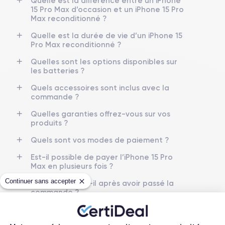
Quelle est la différence entre un iPhone
Dimensions
Poids
15 Pro Max d’occasion et un iPhone 15 Pro
159.9×76.7×8.25 mm
221 g
Max reconditionné ?
Écran
Résolution écran
Quelle est la durée de vie d’un iPhone 15
OLED 6.7 pouces
2796 x 1290 pixels
Pro Max reconditionné ?
Quelles sont les options disponibles sur
RAM
Memoire interne
les batteries ?
8 Go
128,256 ,512, 1000 Go
Quels accessoires sont inclus avec la
commande ?
Nom CPU
Nombre de cœurs
Puce A17 Bionic
6
Quelles garanties offrez-vous sur vos
produits ?
Nom GPU
Fréq. processeur
GPU 6 cœurs
3.78 GHz
Quels sont vos modes de paiement ?
Est-il possible de payer l’iPhone 15 Pro
Caméra
Caméra Frontale
Max en plusieurs fois ?
48 Mpx
12 Mpx
Continuer sans accepter
Que se passe-t-il après avoir passé la
commande ?
Résolution vidéo
Recharge rapide
4K - 3840 x 2160 px
Oui, 20W
Quelle société utilisez-vous pour
l'expédition ?
Batterie
Type de SIM