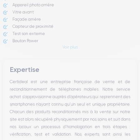
Appareil photo arrière ​
Vitre avant ​
Façade arrière
Capteur de proximité
Test son externe
Bouton Power
Voir plus
Prise Jack ou Lightening
Bouton Mute
Boutons volume
Expertise
Haut parleur
Microphone
Certideal est une entreprise française de vente et de
Bouton Home
reconditionnement de téléphones mobiles. Notre service
Bluetooth
achat s’approvisionne auprès d’opérateurs qui reprennent des
WiFi
smartphones n’ayant connu qu’un seul et unique propriétaire.
Réseau
Chacun des produits reconditionnés mis à la vente sur notre
Vibreur
site est alors récupéré physiquement par nos soins et suit dans
Prise USB
nos locaux un processus d’homologation en trois étapes :
vérification, test et validation. Nos experts sont ainsi les