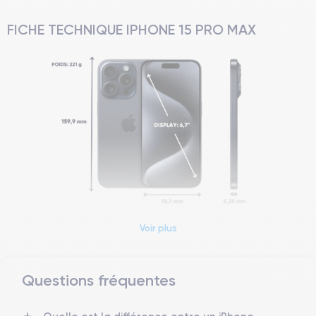
FICHE TECHNIQUE IPHONE 15 PRO MAX
Voir plus
Dimensions et poids iPhone 15 Pro Max
Date de sortie
Système exploitation
Questions fréquentes
22/09/2023
iOS (iOS 26)