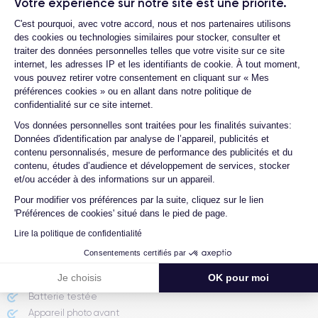
Votre expérience sur notre site est une priorité.
4441 mAh
eSIM
Quels sont les délais de livraison ?
Plateforme de Gestion du Consentemen
C'est pourquoi, avec votre accord, nous et nos partenaires utilisons
des cookies ou technologies similaires pour stocker, consulter et
Que se passe-t-il si je change d'avis
Réseau mobile
Débloqué
après avoir acheté/reçu le produit ?
traiter des données personnelles telles que votre visite sur ce site
5G
Oui, tous opérateurs
internet, les adresses IP et les identifiants de cookie. À tout moment,
Comment demander un retour ?
vous pouvez retirer votre consentement en cliquant sur « Mes
préférences cookies » ou en allant dans notre politique de
Si vous souhaitez découvrir en détail les caractéristiques de ce
Comment contacter le service client ?
confidentialité sur ce site internet.
smartphone, consulter la
fiche technique de l'iPhone 15 Pro Max.
Axeptio consent
Quelle est la différence entre une carte
Vos données personnelles sont traitées pour les finalités suivantes:
SIM et une eSIM ?
Données d'identification par analyse de l’appareil, publicités et
contenu personnalisés, mesure de performance des publicités et du
Comment activer une eSIM ?
contenu, études d’audience et développement de services, stocker
et/ou accéder à des informations sur un appareil.
Proposez-vous une assurance en cas de
casse due à des chocs ou à des chutes ?
Pour modifier vos préférences par la suite, cliquez sur le lien
'Préférences de cookies' situé dans le pied de page.
Lire la politique de confidentialité
Consentements certifiés par
Rapport de l'expert
Je choisis
OK pour moi
Batterie testée
Appareil photo avant