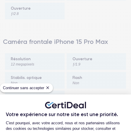
Ouverture
ƒ/2.8
Caméra frontale iPhone 15 Pro Max
Résolution
Ouverture
12 megapixels
ƒ/1.9
Stabilis. optique
Flash
Non
Non
Continuer sans accepter
Capteur ToF
Oui
Votre expérience sur notre site est une priorité.
Plateforme de Gestion du Consentemen
C'est pourquoi, avec votre accord, nous et nos partenaires utilisons
des cookies ou technologies similaires pour stocker, consulter et