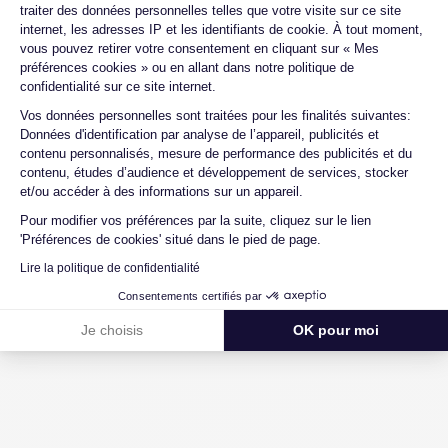
traiter des données personnelles telles que votre visite sur ce site
internet, les adresses IP et les identifiants de cookie. À tout moment,
vous pouvez retirer votre consentement en cliquant sur « Mes
Batterie de l'iPhone 15 Pro Max
préférences cookies » ou en allant dans notre politique de
confidentialité sur ce site internet.
Axeptio consent
Vos données personnelles sont traitées pour les finalités suivantes:
Batterie
Batterie amovible
Données d'identification par analyse de l’appareil, publicités et
4441 mAh
Non
contenu personnalisés, mesure de performance des publicités et du
contenu, études d’audience et développement de services, stocker
Charge rapide
Recharge sans fil
et/ou accéder à des informations sur un appareil.
Oui, puissance min. 20W
Oui, puissance rapide min. 15W
Pour modifier vos préférences par la suite, cliquez sur le lien
'Préférences de cookies' situé dans le pied de page.
Recharge sans fil inversée
Lire la politique de confidentialité
Non
Consentements certifiés par
Je choisis
OK pour moi