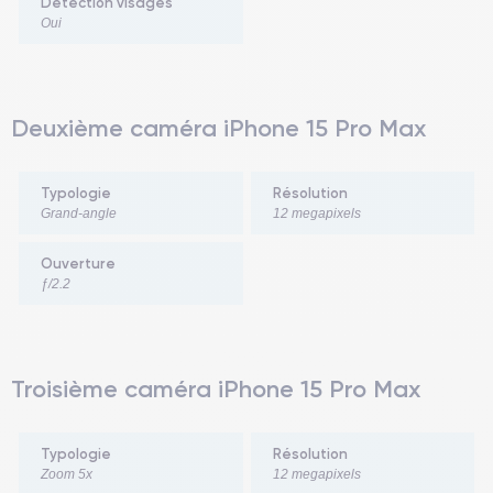
Détection visages
Oui
Deuxième caméra iPhone 15 Pro Max
T
ypologie
R
ésolution
Grand-angle
12
megapixels
Ouverture
ƒ/2.2
Troisième caméra iPhone 15 Pro Max
T
ypologie
R
ésolution
Zoom 5x
12
megapixels