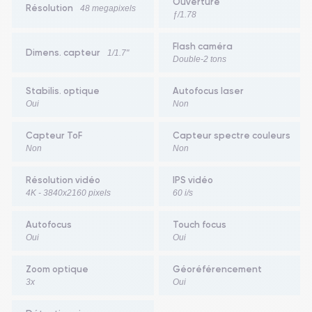
Ouverture
Résolution
48 megapixels
ƒ/1.78
Flash caméra
Dimens. capteur
1/1.7"
Double-2 tons
Stabilis. optique
Autofocus laser
Oui
Non
Capteur ToF
Capteur spectre couleurs
Non
Non
Résolution vidéo
IPS vidéo
4K - 3840x2160 pixels
60 i/s
Autofocus
Touch focus
Oui
Oui
Zoom optique
Géoréférencement
3x
Oui