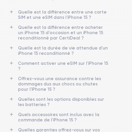
Quelle est la différence entre une carte
Dimensions
Poids
SIM et une eSIM dans l'iPhone 15 ?
147.6×71.6×7.8 mm
171 g
Quelle est la différence entre acheter
Écran
Résolution écran
un iPhone 15 d'occasion et un iPhone 15
OLED 6.1 pouces
2556 x 1179 pixels
reconditionné par CertiDeal ?
Quelle est la durée de vie attendue d'un
RAM
Memoire interne
iPhone 15 reconditionné ?
8 Go
128,256 ,512 Go
Comment activer une eSIM sur l'iPhone 15
?
Nom CPU
Nombre de cœurs
Puce A16 Bionic
5
Offrez-vous une assurance contre les
dommages dus aux chocs ou chutes
Nom GPU
Fréq. processeur
pour l'iPhone 15 ?
GPU 5 cœurs
Sub-6 GHz
Quelles sont les options disponibles sur
les batteries ?
Caméra
Caméra Frontale
48 Mpx
12 Mpx
Quels accessoires sont inclus avec la
commande de l'iPhone 15 ?
Résolution vidéo
Recharge rapide
Quelles garanties offrez-vous sur vos
4K - 3840 x 2160 px
Oui, 20W