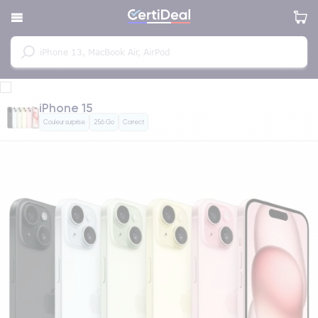
iPhone 15
Couleur surprise
256 Go
Correct