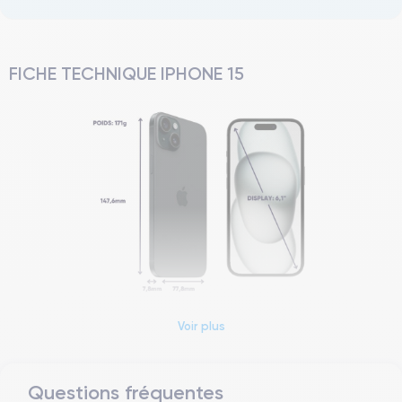
FICHE TECHNIQUE IPHONE 15
Voir plus
Dimensions et poids iPhone 15
Date de sortie
Système exploitation
Questions fréquentes
22/09/2023
iOS (iOS 26)