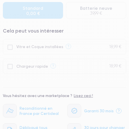
● Batterie : usage intensif.
Standard
Batterie neuve
0,00 €
39,99 €
● Seuls 5% de nos téléphones ont un grade Premium.
Cela peut vous intéresser
18,99 €
?
Vitre et Coque installées
18,99 €
?
Chargeur rapide
Vous hésitez avec une marketplace ?
Lisez ceci !
Reconditionné en
Garanti 30 mois
?
France par Certideal
Débloqué tous
30 jours pour changer