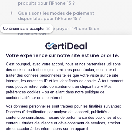
produits pour l'iPhone 15 ?
Batterie
Type de SIM
Quels sont les modes de paiement
3349 mAh
eSIM
disponibles pour l'iPhone 15 ?
Est-il possible de payer l'iPhone 15 en
Continuer sans accepter
Réseau mobile
Débloqué
plusieurs fois ?
5G
Oui, tous opérateurs
Quelle société utilisez-vous pour
Si vous souhaitez découvrir en détail les caractéristiques de ce
l’expédition ?
smartphone, consulter la
fiche technique de l'iPhone 15.
Votre expérience sur notre site est une priorité.
Que se passe-t-il après avoir passé la
Plateforme de Gestion du Consentemen
commande ?
C'est pourquoi, avec votre accord, nous et nos partenaires utilisons
des cookies ou technologies similaires pour stocker, consulter et
Quels sont les délais de livraison ?
traiter des données personnelles telles que votre visite sur ce site
internet, les adresses IP et les identifiants de cookie. À tout moment,
Que se passe-t-il si je change d’avis
vous pouvez retirer votre consentement en cliquant sur « Mes
après avoir acheté/reçu le produit ?
préférences cookies » ou en allant dans notre politique de
confidentialité sur ce site internet.
Comment demander un retour ?
Axeptio consent
Vos données personnelles sont traitées pour les finalités suivantes:
Comment contacter le service client ?
Données d'identification par analyse de l’appareil, publicités et
contenu personnalisés, mesure de performance des publicités et du
contenu, études d’audience et développement de services, stocker
et/ou accéder à des informations sur un appareil.