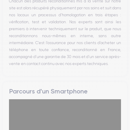
Chacun des produits reconditionnés mis à la vente sur notre
Vibreur
site est alors récupéré physiquement par nos soins et suit dans
Prise USB
nos locaux un processus d’homologation en trois étapes :
vérification, test et validation. Nos experts sont ainsi les
premiers à intervenir techniquement sur le produit, que nous
reconditionnons nous-mêmes en interne, sans autre
intermédiaire. C’est l’assurance pour nos clients d’acheter un
téléphone en toute confiance, reconditionné en France,
accompagné d’une garantie de 30 mois et d’un service après-
vente en contact continu avec nos experts techniques.
Parcours d'un Smartphone