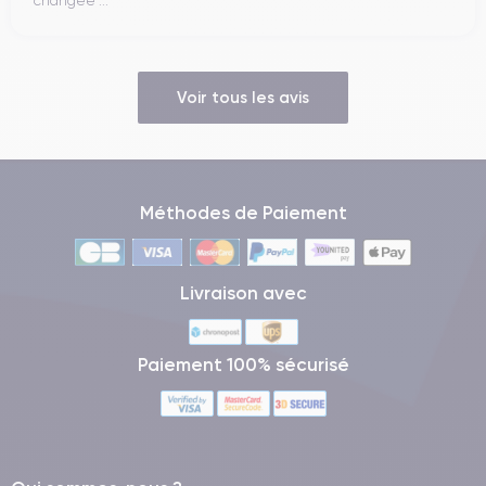
changée ...
Les bords en aluminium qui entourent l'appareil lui confèrent un
design à la fois élégant et robuste et l'appareil est doté d'une
finition douce au toucher.
Voir tous les avis
Connectivité de l'iPhone 8 Plus
iPhone 8 Plus
L'
propose un large éventail d'options de
connectivité pour répondre aux besoins des utilisateurs les
Méthodes de Paiement
plus exigeants. L'appareil prend en charge
les réseaux 4G
LTE, Wi-Fi, Bluetooth et NFC
, ce qui permet une connectivité
transparente partout et à tout moment.
Livraison avec
La connexion 4G LTE permet aux utilisateurs de télécharger et
d'envoyer des données à grande vitesse, ce qui rend la
Paiement 100% sécurisé
navigation web, le streaming vidéo et le téléchargement
d'applications plus rapides et plus efficaces. La connexion Wi-
Fi est rapide et fiable, permettant aux utilisateurs de se
connecter à des réseaux sans fil partout avec facilité. En
outre, la connexion Bluetooth permet également aux