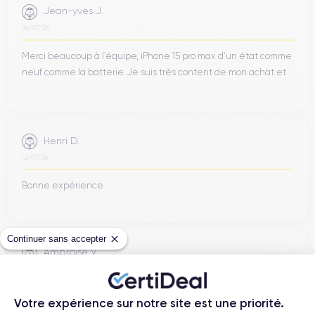
Jean-yves J.
26/07/26
Merci beaucoup à l’équipe, iPhone 15 pro max d’un état comme
neuf comme la batterie. Je suis très content de mon achat et
...
Henri D.
12/07/26
Bonne expérience
Continuer sans accepter
Ambroise V.
10/07/26
Franchement super content ! J'ai acheté mon iPhone 14 Pro
Votre expérience sur notre site est une priorité.
chez eux et rien à redire, il est nickel. La batterie a été