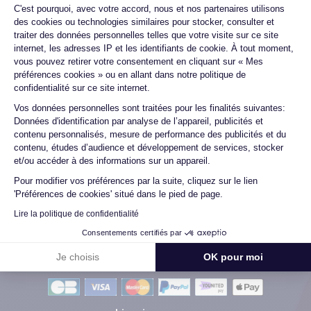
Plateforme de Gestion du Consentemen
C'est pourquoi, avec votre accord, nous et nos partenaires utilisons
changée ...
des cookies ou technologies similaires pour stocker, consulter et
traiter des données personnelles telles que votre visite sur ce site
internet, les adresses IP et les identifiants de cookie. À tout moment,
vous pouvez retirer votre consentement en cliquant sur « Mes
Marc B.
préférences cookies » ou en allant dans notre politique de
09/07/26
confidentialité sur ce site internet.
Axeptio consent
Vos données personnelles sont traitées pour les finalités suivantes:
Très bien, service impeccable, satisfait de mon achat. Je
Données d'identification par analyse de l’appareil, publicités et
recommande !
contenu personnalisés, mesure de performance des publicités et du
contenu, études d’audience et développement de services, stocker
et/ou accéder à des informations sur un appareil.
Pour modifier vos préférences par la suite, cliquez sur le lien
Voir tous les avis
'Préférences de cookies' situé dans le pied de page.
Lire la politique de confidentialité
Consentements certifiés par
Je choisis
OK pour moi
Méthodes de Paiement