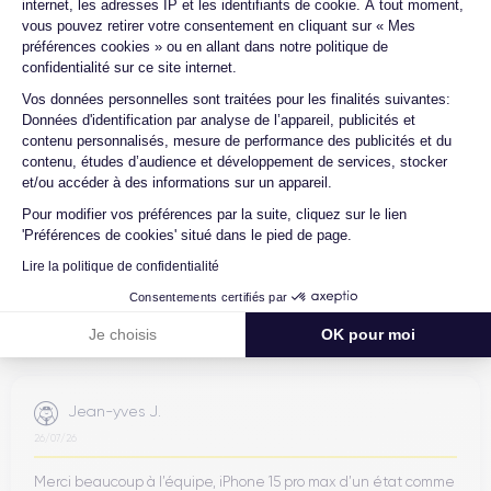
internet, les adresses IP et les identifiants de cookie. À tout moment,
vous pouvez retirer votre consentement en cliquant sur « Mes
4.6
Avec
/5
préférences cookies » ou en allant dans notre politique de
confidentialité sur ce site internet.
Certideal est en tête des sites de
Axeptio consent
reconditionnement.
Vos données personnelles sont traitées pour les finalités suivantes:
Données d'identification par analyse de l’appareil, publicités et
4.6
/5
contenu personnalisés, mesure de performance des publicités et du
contenu, études d’audience et développement de services, stocker
et/ou accéder à des informations sur un appareil.
Excellent
Pour modifier vos préférences par la suite, cliquez sur le lien
'Préférences de cookies' situé dans le pied de page.
Lire la politique de confidentialité
Consentements certifiés par
Je choisis
OK pour moi
Jean-yves J.
26/07/26
Merci beaucoup à l’équipe, iPhone 15 pro max d’un état comme