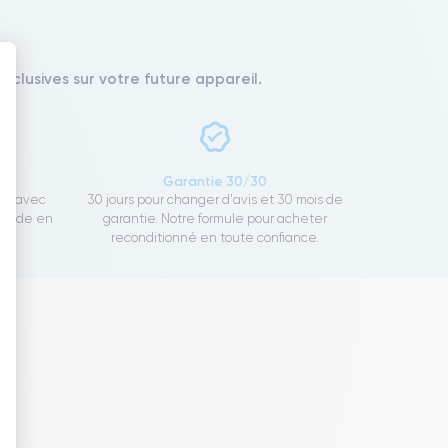
xclusives sur votre future appareil.
 : Personnalisez vos Options
ce
Garantie 30/30
ect avec
30 jours pour changer d'avis et 30 mois de
rapide en
garantie. Notre formule pour acheter
reconditionné en toute confiance.