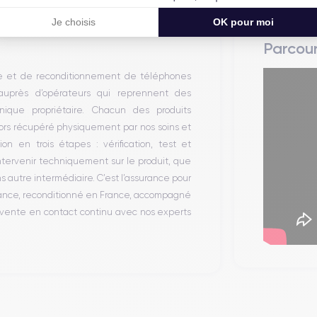
Je choisis
OK pour moi
Parcou
te et de reconditionnement de téléphones
 auprès d’opérateurs qui reprennent des
ique propriétaire. Chacun des produits
alors récupéré physiquement par nos soins et
on en trois étapes : vérification, test et
intervenir techniquement sur le produit, que
autre intermédiaire. C’est l’assurance pour
iance, reconditionné en France, accompagné
-vente en contact continu avec nos experts