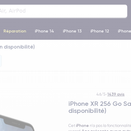
Réparation
iPhone 14
iPhone 13
iPhone 12
iPhone
 disponibilité)
o Max
iPhone 14 Pro Max
iPhone 11
iPhone 12 Pro
iP
1439 avis
4.6/5
-
iPhone XR 256 Go San
disponibilité)
iPhone
Cet
n'a pas la fonctionnal
Il ne présente aucun autr