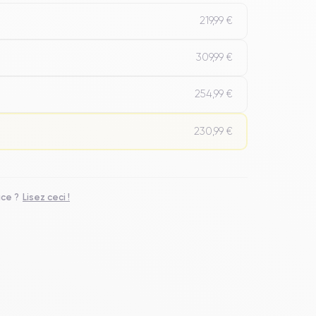
219,99 €
309,99 €
254,99 €
230,99 €
ace ?
Lisez ceci !