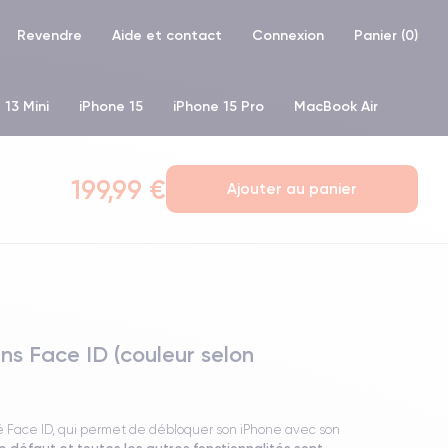
Revendre
Aide et contact
Connexion
Panier (
0
)
 13 Mini
iPhone 15
iPhone 15 Pro
MacBook Air
hone XR
iPhone SE 2 (2020)
iPhone X
iPhone XS
199,99 €
Ajouter au panier
s Face ID (couleur selon
ité Face ID, qui permet de débloquer son iPhone avec son
e défaut et toutes les autres fonctionnalités sont