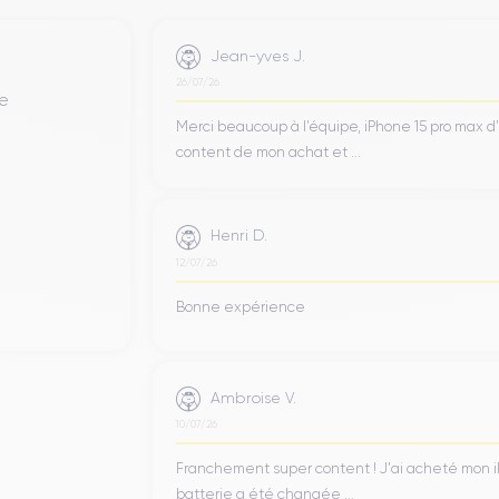
Jean-yves J.
26/07/26
de
Merci beaucoup à l’équipe, iPhone 15 pro max d
content de mon achat et ...
Henri D.
12/07/26
Bonne expérience
Ambroise V.
10/07/26
Franchement super content ! J'ai acheté mon iPho
batterie a été changée ...