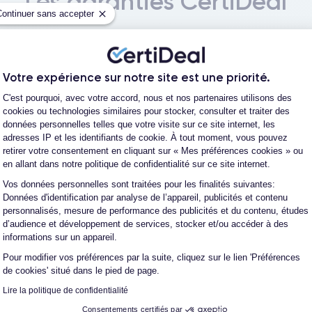
Les garanties CertiDeal
Continuer sans accepter
reconditionné. En achetant ici, vous bénéficiez de garanties e
Votre expérience sur notre site est une priorité.
Plateforme de Gestion du Consentement
C'est pourquoi, avec votre accord, nous et nos partenaires utilisons des
cookies ou technologies similaires pour stocker, consulter et traiter des
données personnelles telles que votre visite sur ce site internet, les
L'expert du reconditionné
Un SAV proche et en Fran
adresses IP et les identifiants de cookie. À tout moment, vous pouvez
0 ans, nous reconditionnons nous-
Nos équipes sont en contact dir
retirer votre consentement en cliquant sur « Mes préférences cookies » ou
us nos produits pour un maximum
notre atelier pour une résolution 
en allant dans notre politique de confidentialité sur ce site internet.
de qualité.
cas de pépin.
Vos données personnelles sont traitées pour les finalités suivantes:
Axeptio consent
Données d'identification par analyse de l’appareil, publicités et contenu
personnalisés, mesure de performance des publicités et du contenu, études
d’audience et développement de services, stocker et/ou accéder à des
informations sur un appareil.
Pour modifier vos préférences par la suite, cliquez sur le lien 'Préférences
de cookies' situé dans le pied de page.
Lire la politique de confidentialité
Consentements certifiés par