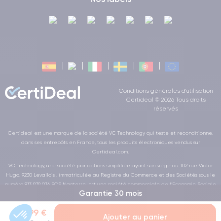
Conditions générales d'utilisation
Certideal © 2026 Tous droits
réservés
Certideal est une marque de la société VC Technology qui teste et reconditionne,
dans ses entrepôts en France, tous les produits électroniques vendus sur
Certideal.com.
VC Technology, une société par actions simplifiée ayant son siège au 102 rue Victor
Hugo, 9230 Levallois , immatriculée au Registre du Commerce et des Sociétés sous le
numéro 813 979 036 RCS Nanterre, est une société commerciale de l’Economie Sociale
Garantie 30 mois
et Solidaire au sens de la loi de la LOI n° 2014-856 du 31 juillet 2014
194,99 €
Ajouter au panier