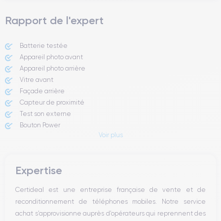
Rapport de l'expert
Batterie testée
Appareil photo avant
Appareil photo arrière ​
Vitre avant ​
Façade arrière
Capteur de proximité
Test son externe
Bouton Power
Voir plus
Prise Jack ou Lightening
Bouton Mute
Boutons volume
Expertise
Haut parleur
Microphone
Certideal est une entreprise française de vente et de
Bouton Home
reconditionnement de téléphones mobiles. Notre service
Bluetooth
achat s’approvisionne auprès d’opérateurs qui reprennent des
WiFi