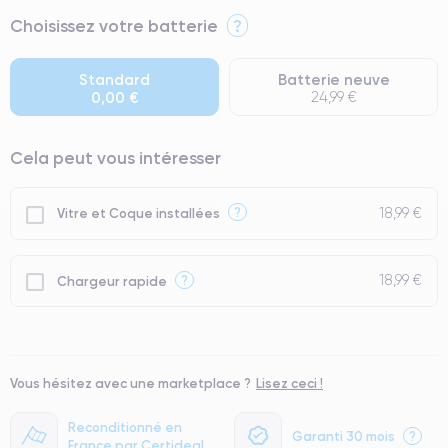
⭐ Premium
Choisissez votre batterie
?
● Écran : Pièce d'origine Apple. Qualité Impeccable.
● Batterie : usage intensif.
Standard
Batterie neuve
0,00 €
24,99 €
● Seuls 5% de nos téléphones ont un grade Premium.
Cela peut vous intéresser
18,99 €
?
Vitre et Coque installées
18,99 €
?
Chargeur rapide
Vous hésitez avec une marketplace ?
Lisez ceci !
Reconditionné en
Garanti 30 mois
?
France par Certideal