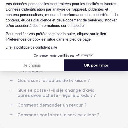
commande ?
Axeptio consent
Vos données personnelles sont traitées pour les finalités suivantes:
Données d'identification par analyse de l’appareil, publicités et
Nom de la puce
Nombre de cœurs
Quelles garanties offrez-vous sur vos
contenu personnalisés, mesure de performance des publicités et du
Apple A14 Bionic
6
produits ?
contenu, études d’audience et développement de services, stocker
Quels sont vos modes de paiement ?
et/ou accéder à des informations sur un appareil.
Nom GPU
Fréq. processeur
GPU 4 cœurs
2.65 GHz
Pour modifier vos préférences par la suite, cliquez sur le lien
Est-il possible de payer l'iPhone 12 Mini en
'Préférences de cookies' situé dans le pied de page.
plusieurs fois ?
Caméra
Caméra Frontale
Lire la politique de confidentialité
Que se passe-t-il après avoir passé
12 MP
12 MP
commande ?
Consentements certifiés par
Résolution vidéo
Recharge rapide
Quelle société utilisez-vous pour
Je choisis
OK pour moi
4K - 3840x2160px
Oui, minimum 20W
l'expédition ?
Quels sont les délais de livraison ?
Batterie
Dual SIM
2227 mAh
Nano-SIM + eSIM
Que se passe-t-il si je change d'avis
après avoir acheté/reçu le produit ?
Réseau mobile
Débloqué
Comment demander un retour ?
5G
Oui, tous opérateurs
Comment contacter le service client ?
Pour en savoir plus sur les caractéristiques de cet appareil,
consulter la
fiche technique de l'iPhone 12 Mini.