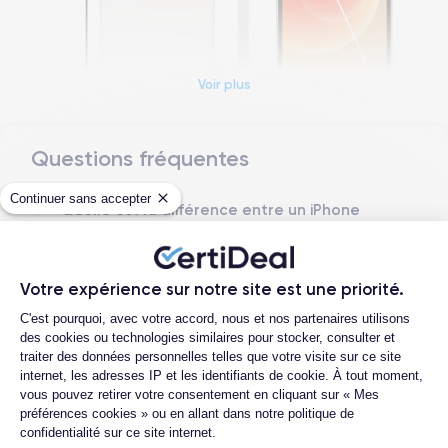
Voir plus
Questions fréquentes
Dimensions et poids iPhone 12 Mini
Continuer sans accepter
Quelle est la différence entre un iPhone
12 Mini d'occasion et un iPhone 12 Mini
Date de sortie
Système exploit.
reconditionné ?
13/10/2020
iOS (iOS 26)
Quelle est la durée de vie d'un iPhone 12
Votre expérience sur notre site est une priorité.
Dimensions
Poids
Mini reconditionné ?
Plateforme de Gestion du Consentemen
131.5×64.2×7.4 mm
133 g
C'est pourquoi, avec votre accord, nous et nos partenaires utilisons
Proposez-vous une assurance en cas de
des cookies ou technologies similaires pour stocker, consulter et
casse due à des chocs ou à des chutes ?
traiter des données personnelles telles que votre visite sur ce site
Écran
Résolution écran
internet, les adresses IP et les identifiants de cookie. À tout moment,
OLED 5.4 pouces
2340 x 1080 pixels
Quelles sont les options disponibles sur
vous pouvez retirer votre consentement en cliquant sur « Mes
les batteries ?
préférences cookies » ou en allant dans notre politique de
RAM
Mémoire interne
confidentialité sur ce site internet.
Quels sont les accessoires inclus dans la
4 GO
64,128,256 GO