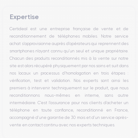
Bouton Mute
Boutons volume
Expertise
Haut parleur
Microphone
Certideal est une entreprise française de vente et de
Bouton Home
reconditionnement de téléphones mobiles. Notre service
Bluetooth
achat s’approvisionne auprès d’opérateurs qui reprennent des
WiFi
smartphones n’ayant connu qu’un seul et unique propriétaire.
Réseau
Chacun des produits reconditionnés mis à la vente sur notre
Vibreur
site est alors récupéré physiquement par nos soins et suit dans
Prise USB
nos locaux un processus d’homologation en trois étapes :
vérification, test et validation. Nos experts sont ainsi les
premiers à intervenir techniquement sur le produit, que nous
reconditionnons nous-mêmes en interne, sans autre
intermédiaire. C’est l’assurance pour nos clients d’acheter un
téléphone en toute confiance, reconditionné en France,
accompagné d’une garantie de 30 mois et d’un service après-
vente en contact continu avec nos experts techniques.