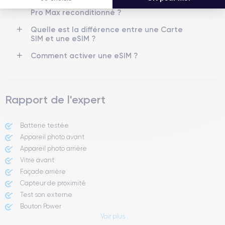
Quelle est la durée de vie d'un iPhone 14
Si vous souhaitez découvrir en détail les caractéristiques de ce
Pro Max reconditionné ?
smartphone, consulter la
fiche technique de l'iPhone 14 Pro Max.
Quelle est la différence entre une Carte
SIM et une eSIM ?
Comment activer une eSIM ?
Rapport de l'expert
Batterie testée
Appareil photo avant
Appareil photo arrière ​
Vitre avant ​
Façade arrière
Capteur de proximité
Test son externe
Bouton Power
Voir plus
Prise Jack ou Lightening