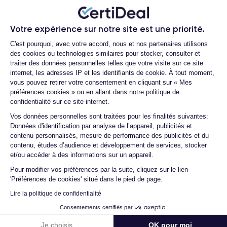
produits ?
RAM
Memoire interne
Quels sont vos modes de paiement ?
6 Go
128,256 ,512 Go et 1 To
Votre expérience sur notre site est une priorité.
Que se passe-t-il après avoir passé la
Plateforme de Gestion du Consentemen
C'est pourquoi, avec votre accord, nous et nos partenaires utilisons
Nom de la puce
Nombre de cœurs
commande ?
des cookies ou technologies similaires pour stocker, consulter et
Puce A16 Bionic
6
traiter des données personnelles telles que votre visite sur ce site
Quelle société utilisez-vous pour
l'expédition ?
internet, les adresses IP et les identifiants de cookie. À tout moment,
Nom GPU
Fréq. processeur
vous pouvez retirer votre consentement en cliquant sur « Mes
GPU 5 cœurs
3.1 GHz
Quels sont les délais de livraison ?
préférences cookies » ou en allant dans notre politique de
confidentialité sur ce site internet.
Que se passe-t-il si je change d'avis
Caméra
Caméra Frontale
Axeptio consent
après avoir acheté/reçu le produit ?
Vos données personnelles sont traitées pour les finalités suivantes:
48 Mpx
12 Mpx
Données d'identification par analyse de l’appareil, publicités et
Comment demander un retour ?
contenu personnalisés, mesure de performance des publicités et du
Résolution vidéo
Recharge rapide
contenu, études d’audience et développement de services, stocker
4K - 3840 x 2160 px
Oui, 27W
Comment contacter le service client ?
et/ou accéder à des informations sur un appareil.
Est-il possible de payer l'iPhone 14 Pro
Pour modifier vos préférences par la suite, cliquez sur le lien
Batterie
Type de SIM
Max en plusieurs fois ?
'Préférences de cookies' situé dans le pied de page.
4323 mAh
eSIM
Lire la politique de confidentialité
Quelle est la différence entre un iPhone
14 Pro Max d'occasion et un iPhone 14
Réseau mobile
Débloqué
Consentements certifiés par
Pro Max reconditionné ?
5G
Oui, tous opérateurs
Je choisis
OK pour moi