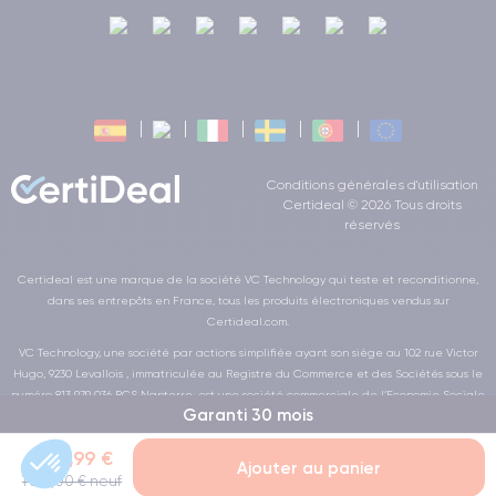
Conditions générales d'utilisation
Certideal © 2026 Tous droits
réservés
Certideal est une marque de la société VC Technology qui teste et reconditionne,
dans ses entrepôts en France, tous les produits électroniques vendus sur
Certideal.com.
VC Technology, une société par actions simplifiée ayant son siège au 102 rue Victor
Hugo, 9230 Levallois , immatriculée au Registre du Commerce et des Sociétés sous le
numéro 813 979 036 RCS Nanterre, est une société commerciale de l’Economie Sociale
Garanti 30 mois
et Solidaire au sens de la loi de la LOI n° 2014-856 du 31 juillet 2014
704,99 €
Ajouter au panier
1 609,00 € neuf