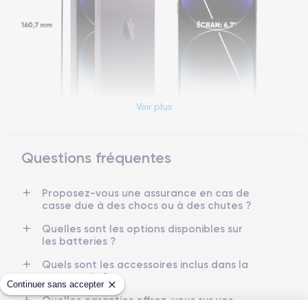
Voir plus
Questions fréquentes
Dimensions et poids iPhone 14 Pro Max
Proposez-vous une assurance en cas de
Date de sortie
Système exploitation
casse due à des chocs ou à des chutes ?
16/09/2022
iOS (iOS 26)
Quelles sont les options disponibles sur
Dimensions
Poids
les batteries ?
160.7×77.6×7.85 mm
240 g
Quels sont les accessoires inclus dans la
commande ?
Écran
Résolution écran
Continuer sans accepter
OLED 6.7 pouces
2796 x 1290 pixels
Quelles garanties offrez-vous sur vos