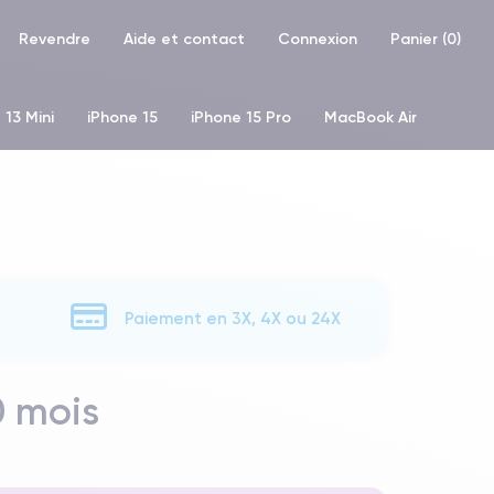
Revendre
Aide et contact
Connexion
Panier (
0
)
 13 Mini
iPhone 15
iPhone 15 Pro
MacBook Air
hone XR
iPhone SE 2 (2020)
iPhone X
iPhone XS
Paiement en 3X, 4X ou 24X
0 mois