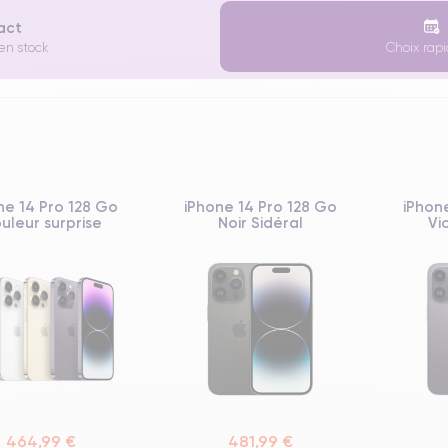
xact
 en stock
Choix rapi
ne 14 Pro 128 Go
iPhone 14 Pro 128 Go
iPhon
uleur surprise
Noir Sidéral
Vi
464,99 €
481,99 €