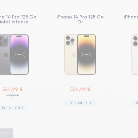
ne 14 Pro 128 Go
iPhone 14 Pro 128 Go
iPhon
iolet intense
Or
524,99 €
524,99 €
534,99 €
Très bon état
T
Parfait état
édent