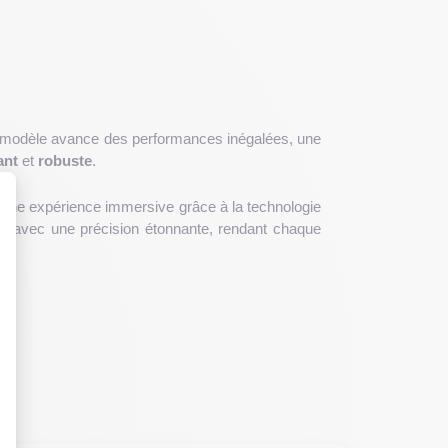
 modèle avance des performances inégalées, une
ant
et
robuste
.
ussi une expérience immersive grâce à la technologie
hé avec une précision étonnante, rendant chaque
 : Personnalisez vos Options
47,5 x 71,5 x 7,85 mm
et un poids de
206g
, cet
acier inoxydable et son verre texturé lui confèrent