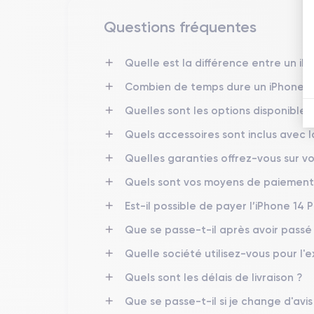
non seulement une robustesse impressionnante mais 
Questions fréquentes
Finitions de l'iPhone 14 Pro
Quelle est la différence entre un iP
l'iPhone 14 Pro
Les finitions de
sont conçues pour 
Combien de temps dure un iPhone 14
un dos en verre mat texturé, disponibles dans des 
visuellement attrayants, mais aussi pratiques, résis
Quelles sont les options disponibles 
l'iPhone 14 Pro une allure sophistiquée qui s'harmon
Quels accessoires sont inclus avec
Quelles garanties offrez-vous sur vo
Connectivité de l’iPhone 14 Pro
Quels sont vos moyens de paiement
L'iPhone 14 Pro
excelle dans ses capacités de conn
téléchargements et des chargements ultra-rapides.
Est-il possible de payer l’iPhone 14 P
tandis que le
Bluetooth 5.3
améliore la connectivité
Que se passe-t-il après avoir pass
partage de fichiers sans effort entre appareils Appl
Quelle société utilisez-vous pour l'e
Quels sont les délais de livraison ?
Caractéristiques techniques de l'
Que se passe-t-il si je change d'avi