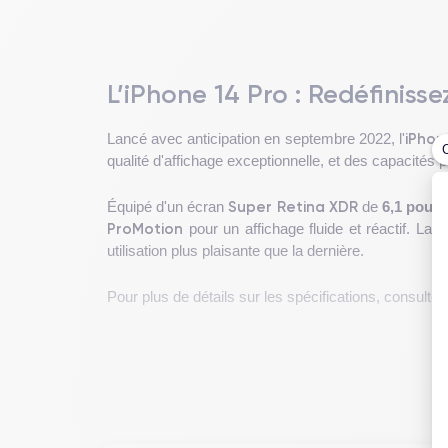
L’iPhone 14 Pro : Redéfinisse
iPhon
Lancé avec anticipation en septembre 2022, l'
qualité d'affichage exceptionnelle, et des capacités
Super Retina XDR
Équipé d'un écran
de
6,1 pouc
ProMotion
pour un affichage fluide et réactif. La 
utilisation plus plaisante que la dernière.
Pour plus de détails sur les spécifications, consultez
Design de l'iPhone 14 Pro
L'iPhone 14 Pro
allie esthétique et ergonomie pou
appareil est conçu pour une utilisation confortable 