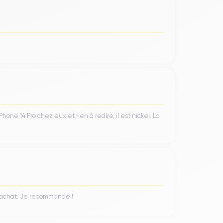
ProMotion
technologie
ajuste automatiquement le
ant la consommation de batterie.
 de
caméra triple
qui comprend un téléobjectif, un
ne 14 Pro chez eux et rien à redire, il est nickel. La
leure performance en basse lumière, grâce à sa
e zoom optique 3x, idéal pour capturer des sujets
es prises de vue paysagères ou architecturales qui
n achat. Je recommande !
A16 Bionic
e repose sur le chipset
qui joue un rôle
augmente l'efficacité énergétique en réduisant la