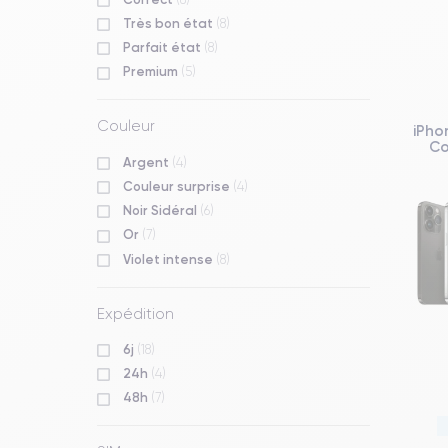
Très bon état
(8)
Parfait état
(8)
Premium
(5)
Couleur
iPho
Co
Argent
(4)
Couleur surprise
(4)
Noir Sidéral
(6)
Or
(7)
Violet intense
(8)
Expédition
6j
(18)
24h
(4)
48h
(7)