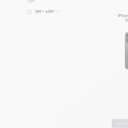
SIM
SIM + eSIM
(29)
iPho
V
« préc