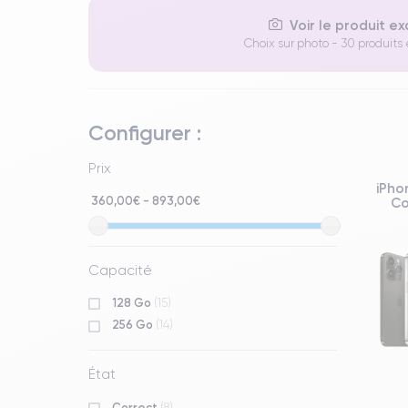
Voir le produit e
Choix sur photo - 30 produits
Configurer :
Prix
iPho
360,00€ - 893,00€
Co
Capacité
128 Go
(15)
256 Go
(14)
État
Correct
(8)