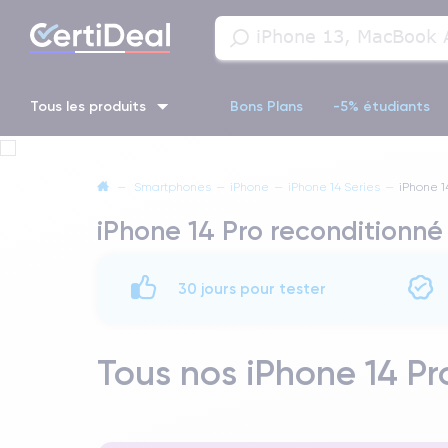
Tous les produits
Bons Plans
-5% étudiants
iPhone 16
iPhone 14 Pro
iPhone 13 Pro
iPhone 13 Pr
—
Smartphones
—
iPhone
—
iPhone 14 Series
—
iPhone 1
iPhone 14 Pro reconditionné
iPhone 11 Pro
iPhone 14 pro
30 jours pour tester
Tous nos iPhone 14 Pr