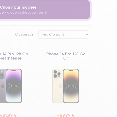
Choisir par modèle
de - grade esthétique vérifié
Classer par
e 14 Pro 128 Go
iPhone 14 Pro 128 Go
olet intense
Or
481,99 €
489,99 €