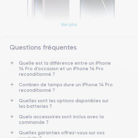
Voir plus
Questions fréquentes
Dimensions et poids iPhone 14 Pro
Quelle est la différence entre un iPhone
Date de sortie
Système exploitation
14 Pro d’occasion et un iPhone 14 Pro
7/09/2022
iOS (iOS 26)
reconditionné ?
Dimensions
Poids
Combien de temps dure un iPhone 14 Pro
147.5×71.5×7.85 mm
206 g
reconditionné ?
Quelles sont les options disponibles sur
Écran
Résolution écran
les batteries ?
OLED 6.1 pouces
2556 x 1179 pixels
Quels accessoires sont inclus avec la
commande ?
RAM
Mémoire interne
6 Go
128,256 ,512, 1000 Go
Quelles garanties offrez-vous sur vos