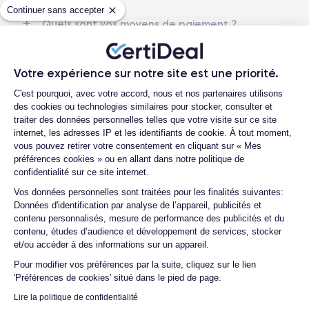
produits ?
Nom CPU
Nombre de cœurs
Continuer sans accepter
Apple A16 Bionic
6
Quels sont vos moyens de paiement ?
Est-il possible de payer l’iPhone 14 Pro en
Nom GPU
Fréq. processeur
plusieurs fois ?
GPU 5-core
3.46 GHz
Votre expérience sur notre site est une priorité.
Que se passe-t-il après avoir passé la
Plateforme de Gestion du Consentemen
C'est pourquoi, avec votre accord, nous et nos partenaires utilisons
commande ?
Caméra Principale
Caméra Frontale
des cookies ou technologies similaires pour stocker, consulter et
48 Mpx
12 Mpx
Quelle société utilisez-vous pour
traiter des données personnelles telles que votre visite sur ce site
l'expédition ?
internet, les adresses IP et les identifiants de cookie. À tout moment,
Résolution vidéo
Recharge rapide
vous pouvez retirer votre consentement en cliquant sur « Mes
4K - 3840 x 2160 px
Oui, 20W
Quels sont les délais de livraison ?
préférences cookies » ou en allant dans notre politique de
confidentialité sur ce site internet.
Que se passe-t-il si je change d'avis
Batterie
Type de SIM
Axeptio consent
après avoir acheté/reçu le produit ?
Vos données personnelles sont traitées pour les finalités suivantes:
3200 mAh
eSIM
Données d'identification par analyse de l’appareil, publicités et
Comment demander un retour ?
contenu personnalisés, mesure de performance des publicités et du
Réseau mobile
Débloqué
contenu, études d’audience et développement de services, stocker
Comment contacter le service client ?
5G
Oui, tous opérateurs
et/ou accéder à des informations sur un appareil.
Quelle est la différence entre une Carte
Pour découvrir en détail les caractéristiques de ce smartphone,
Pour modifier vos préférences par la suite, cliquez sur le lien
SIM et une eSIM ?
vous pouvez consulter la
fiche technique de l'iPhone 14 Pro.
'Préférences de cookies' situé dans le pied de page.
Comment activer une eSIM ?
Lire la politique de confidentialité