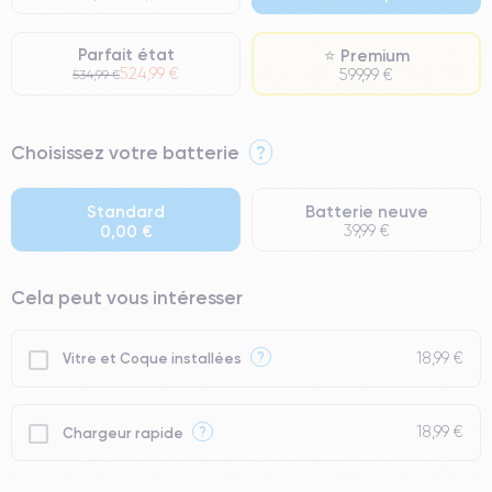
Parfait état
⭐ Premium
524,99 €
599,99 €
534,99 €
⭐ Premium
Choisissez votre batterie
?
● Écran : Pièce d'origine Apple. Qualité Impeccable.
● Batterie : usage intensif.
Standard
Batterie neuve
0,00 €
39,99 €
● Seuls 5% de nos téléphones ont un grade Premium.
Cela peut vous intéresser
18,99 €
?
Vitre et Coque installées
18,99 €
?
Chargeur rapide