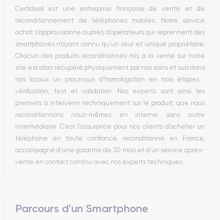
Microphone
Certideal est une entreprise française de vente et de
Bouton Home
reconditionnement de téléphones mobiles. Notre service
Bluetooth
achat s’approvisionne auprès d’opérateurs qui reprennent des
WiFi
smartphones n’ayant connu qu’un seul et unique propriétaire.
Réseau
Chacun des produits reconditionnés mis à la vente sur notre
Vibreur
site est alors récupéré physiquement par nos soins et suit dans
Prise USB
nos locaux un processus d’homologation en trois étapes :
vérification, test et validation. Nos experts sont ainsi les
premiers à intervenir techniquement sur le produit, que nous
reconditionnons nous-mêmes en interne, sans autre
intermédiaire. C’est l’assurance pour nos clients d’acheter un
téléphone en toute confiance, reconditionné en France,
accompagné d’une garantie de 30 mois et d’un service après-
vente en contact continu avec nos experts techniques.
Parcours d'un Smartphone