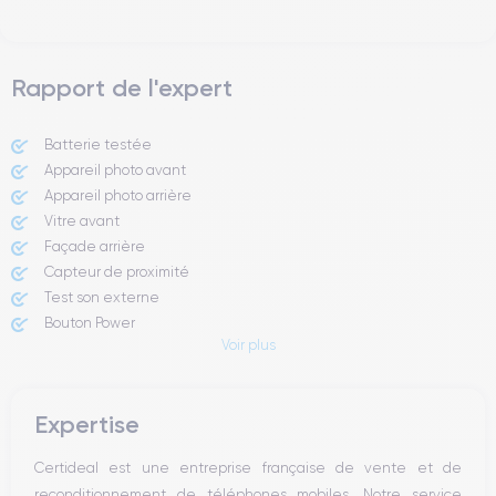
Rapport de l'expert
Batterie testée
Appareil photo avant
Appareil photo arrière ​
Vitre avant ​
Façade arrière
Capteur de proximité
Test son externe
Bouton Power
Voir plus
Prise Jack ou Lightening
Bouton Mute
Boutons volume
Expertise
Haut parleur
Microphone
Certideal est une entreprise française de vente et de
Bouton Home
reconditionnement de téléphones mobiles. Notre service