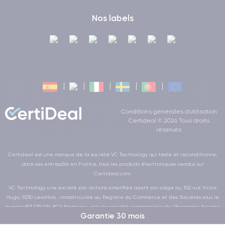
Nos labels
Conditions générales d'utilisation
Certideal © 2026 Tous droits
réservés
Certideal est une marque de la société VC Technology qui teste et reconditionne,
dans ses entrepôts en France, tous les produits électroniques vendus sur
Certideal.com.
VC Technology, une société par actions simplifiée ayant son siège au 102 rue Victor
Hugo, 9230 Levallois , immatriculée au Registre du Commerce et des Sociétés sous le
numéro 813 979 036 RCS Nanterre, est une société commerciale de l’Economie Sociale
Garantie 30 mois
et Solidaire au sens de la loi de la LOI n° 2014-856 du 31 juillet 2014