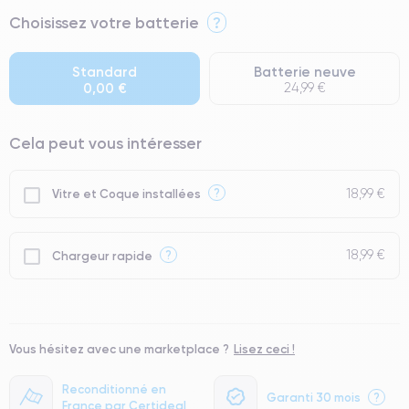
⭐ Premium
Choisissez votre batterie
?
● Écran : Pièce d'origine Apple. Qualité Impeccable.
● Batterie : usage intensif.
Standard
Batterie neuve
0,00 €
24,99 €
● Seuls 5% de nos téléphones ont un grade Premium.
Cela peut vous intéresser
18,99 €
?
Vitre et Coque installées
18,99 €
?
Chargeur rapide
Vous hésitez avec une marketplace ?
Lisez ceci !
Reconditionné en
Garanti 30 mois
?
France par Certideal