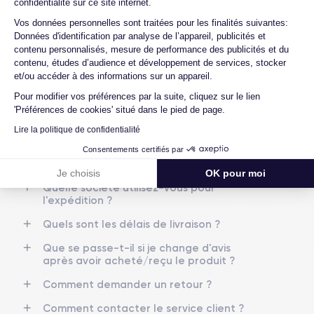
confidentialité sur ce site internet.
4 GO
64,256,512 GO
Quels sont les accessoires inclus dans la
Axeptio consent
Vos données personnelles sont traitées pour les finalités suivantes:
commande ?
Données d'identification par analyse de l’appareil, publicités et
Nom de la puce
Nombre de cœurs
contenu personnalisés, mesure de performance des publicités et du
Apple A12 Bionic
6
Quelles garanties offrez-vous sur vos
contenu, études d’audience et développement de services, stocker
produits ?
et/ou accéder à des informations sur un appareil.
Nom GPU
Fréq. processeur
Quels sont vos modes de paiement ?
GPU 4 cœurs
2.24 GHz
Pour modifier vos préférences par la suite, cliquez sur le lien
'Préférences de cookies' situé dans le pied de page.
Est-il possible de payer l'iPhone XS Max
en plusieurs fois ?
Caméra
Caméra Frontale
Lire la politique de confidentialité
12 MP
7 MP
Que se passe-t-il après avoir passé la
Consentements certifiés par
commande ?
Résolution vidéo
Recharge rapide
Je choisis
OK pour moi
4K - 3840x2160px
Oui, minimum 15W
Quelle société utilisez-vous pour
l'expédition ?
Batterie
Dual SIM
Quels sont les délais de livraison ?
3174 mAh
Nano-SIM + eSIM
Que se passe-t-il si je change d'avis
Réseau mobile
Débloqué
après avoir acheté/reçu le produit ?
LTE/4G
Oui, tous opérateurs
Comment demander un retour ?
Pour en savoir plus sur les caractéristiques de ce smartphone,
Comment contacter le service client ?
consulter la
fiche technique de l'iPhone XS Max.