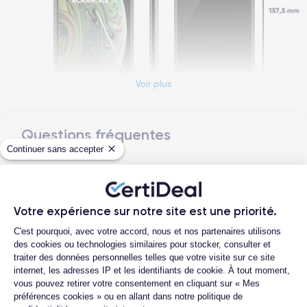
Voir plus
Questions fréquentes
Dimensions et poids iPhone XS Max
Continuer sans accepter
Quelle est la différence entre un iPhone
Date de sortie
Système exploit.
XS Max d'occasion et un iPhone XS Max
12/09/2018
iOS (iOS 16)
reconditionné ?
Votre expérience sur notre site est une priorité.
Dimensions
Poids
Quelle est la durée de vie d'un iPhone XS
Plateforme de Gestion du Consentemen
157.5×77.4×7.7 mm
208 g
Max reconditionné ?
C'est pourquoi, avec votre accord, nous et nos partenaires utilisons
des cookies ou technologies similaires pour stocker, consulter et
Proposez-vous une assurance en cas de
traiter des données personnelles telles que votre visite sur ce site
Écran
Résolution écran
casse due à des chocs ou à des chutes ?
internet, les adresses IP et les identifiants de cookie. À tout moment,
OLED 6.5 pouces
2688 x 1242 pixels
vous pouvez retirer votre consentement en cliquant sur « Mes
Quelles sont les options disponibles sur
préférences cookies » ou en allant dans notre politique de
les batteries ?
RAM
Mémoire interne