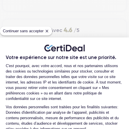
4.6
Avec
/5
Continuer sans accepter
Certideal est en tête des sites de
reconditionnement.
4.6
Votre expérience sur notre site est une priorité.
/5
Plateforme de Gestion du Consentemen
C'est pourquoi, avec votre accord, nous et nos partenaires utilisons
Excellent
des cookies ou technologies similaires pour stocker, consulter et
traiter des données personnelles telles que votre visite sur ce site
internet, les adresses IP et les identifiants de cookie. À tout moment,
vous pouvez retirer votre consentement en cliquant sur « Mes
préférences cookies » ou en allant dans notre politique de
confidentialité sur ce site internet.
Axeptio consent
Vos données personnelles sont traitées pour les finalités suivantes:
Données d'identification par analyse de l’appareil, publicités et
contenu personnalisés, mesure de performance des publicités et du
contenu, études d’audience et développement de services, stocker
Jean-yves J.
et/ou accéder à des informations sur un appareil.