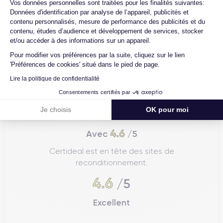
Axeptio consent
Vos données personnelles sont traitées pour les finalités suivantes:
Données d'identification par analyse de l’appareil, publicités et
contenu personnalisés, mesure de performance des publicités et du
contenu, études d’audience et développement de services, stocker
et/ou accéder à des informations sur un appareil.
Pour modifier vos préférences par la suite, cliquez sur le lien
'Préférences de cookies' situé dans le pied de page.
Lire la politique de confidentialité
Consentements certifiés par
Je choisis
OK pour moi
4.6
Avec
/5
Certideal est en tête des sites de
reconditionnement.
4.6
/5
Excellent