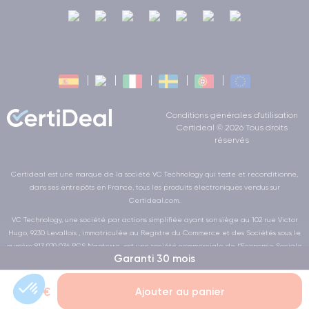
Conditions générales d'utilisation
Certideal © 2026 Tous droits
réservés
Certideal est une marque de la société VC Technology qui teste et reconditionne,
dans ses entrepôts en France, tous les produits électroniques vendus sur
Certideal.com.
VC Technology, une société par actions simplifiée ayant son siège au 102 rue Victor
Hugo, 9230 Levallois , immatriculée au Registre du Commerce et des Sociétés sous le
numéro 813 979 036 RCS Nanterre, est une société commerciale de l’Economie Sociale
Garanti 30 mois
et Solidaire au sens de la loi de la LOI n° 2014-856 du 31 juillet 2014
19,99 €
Ajouter au panier