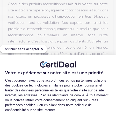
Chacun des produits reconditionnés mis à la vente sur notre
site est alors récupéré physiquement par nos soins et suit dans
nos locaux un processus d’homologation en trois étapes :
vérification, test et validation. Nos experts sont ainsi les
premiers à intervenir techniquement sur le produit, que nous
reconditionnons nous-mêmes en interne, sans autre
intermédiaire. C’est l’assurance pour nos clients d’acheter un
téléphone en toute confiance, reconditionné en France,
Continuer sans accepter
accompagné d’une garantie de 30 mois et d’un service après-
vente en contact continu avec nos experts techniques.
Votre expérience sur notre site est une priorité.
Plateforme de Gestion du Consentemen
C'est pourquoi, avec votre accord, nous et nos partenaires utilisons
Parcours d'un Smartphone
des cookies ou technologies similaires pour stocker, consulter et
traiter des données personnelles telles que votre visite sur ce site
internet, les adresses IP et les identifiants de cookie. À tout moment,
vous pouvez retirer votre consentement en cliquant sur « Mes
préférences cookies » ou en allant dans notre politique de
confidentialité sur ce site internet.