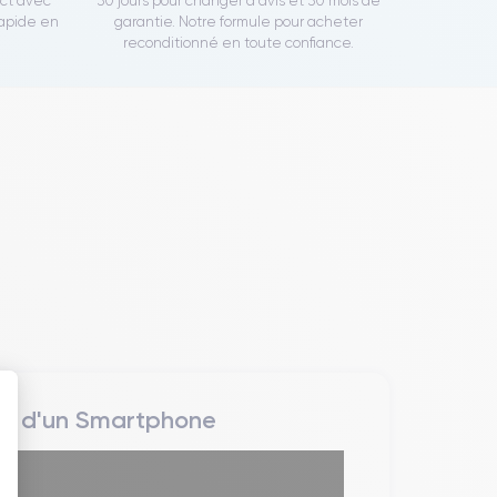
ect avec
30 jours pour changer d'avis et 30 mois de
rapide en
garantie. Notre formule pour acheter
reconditionné en toute confiance.
rs d'un Smartphone
 : Personnalisez vos Options