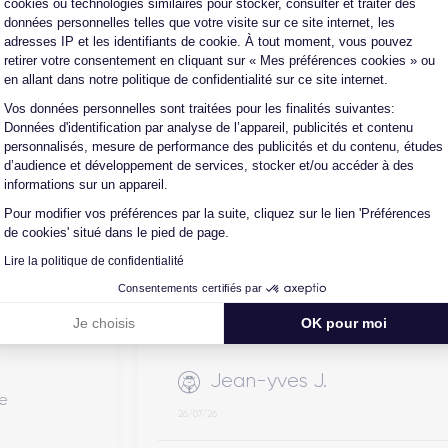
cookies ou technologies similaires pour stocker, consulter et traiter des
ique propriétaire. Chacun des produits
données personnelles telles que votre visite sur ce site internet, les
adresses IP et les identifiants de cookie. À tout moment, vous pouvez
alors récupéré physiquement par nos soins et
retirer votre consentement en cliquant sur « Mes préférences cookies » ou
on en trois étapes : vérification, test et
en allant dans notre politique de confidentialité sur ce site internet.
intervenir techniquement sur le produit, que
Vos données personnelles sont traitées pour les finalités suivantes:
autre intermédiaire. C’est l’assurance pour
Axeptio consent
Données d'identification par analyse de l’appareil, publicités et contenu
iance, reconditionné en France, accompagné
personnalisés, mesure de performance des publicités et du contenu, études
-vente en contact continu avec nos experts
d’audience et développement de services, stocker et/ou accéder à des
informations sur un appareil.
Pour modifier vos préférences par la suite, cliquez sur le lien 'Préférences
de cookies' situé dans le pied de page.
Lire la politique de confidentialité
Consentements certifiés par
Je choisis
OK pour moi
Jean-yves J.
de
26/07/26