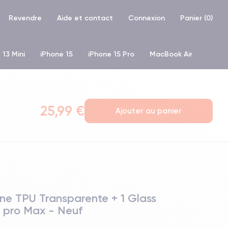
Revendre
Aide et contact
Connexion
Panier (
0
)
 13 Mini
iPhone 15
iPhone 15 Pro
MacBook Air
hone XR
iPhone SE 2 (2020)
iPhone X
iPhone XS
25,99 €
Ajouter au panier
fine TPU Transparente + 1 Glass
4 pro Max - Neuf