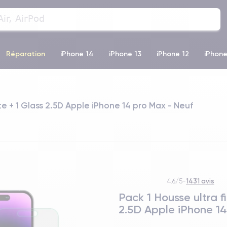
Réparation
iPhone 14
iPhone 13
iPhone 12
iPhone
o Max
iPhone 14 Pro Max
iPhone 11
iPhone 12 Pro
iP
e + 1 Glass 2.5D Apple iPhone 14 pro Max - Neuf
1431 avis
4.6/5
-
Pack 1 Housse ultra 
2.5D Apple iPhone 1