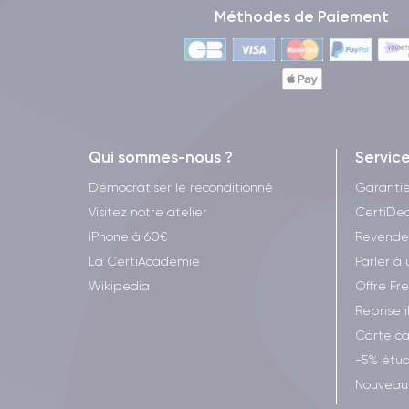
Méthodes de Paiement
Qui sommes-nous ?
Servic
Démocratiser le reconditionné
Garanti
Visitez notre atelier
CertiDea
iPhone à 60€
Revende
La CertiAcadémie
Parler à 
Wikipedia
Offre Fr
Reprise 
Carte c
-5% étud
Nouveau 