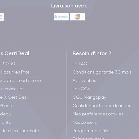
Livraison avec
es CertiDeal
Besoin d'infos ?
e 30/30
La FAQ
l pour les Pros
Conditions garantie 30 mois
z votre smartphone
Avis vérifiés
un conseiller
Les CGV
ee X CertiDeal
CGU Mangopay
iPhone
Confidentialité des données
adeau
Mes préférences cookies
iants
Nos conseils
: le choix sur photo
Programme affiliés
Rejoignez-nous