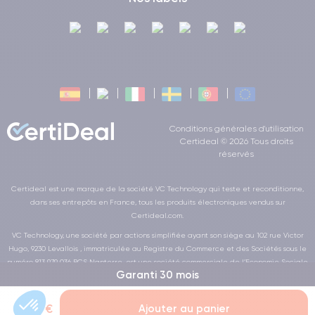
Conditions générales d'utilisation
Certideal © 2026 Tous droits
réservés
Certideal est une marque de la société VC Technology qui teste et reconditionne,
dans ses entrepôts en France, tous les produits électroniques vendus sur
Certideal.com.
VC Technology, une société par actions simplifiée ayant son siège au 102 rue Victor
Hugo, 9230 Levallois , immatriculée au Registre du Commerce et des Sociétés sous le
numéro 813 979 036 RCS Nanterre, est une société commerciale de l’Economie Sociale
Garanti 30 mois
et Solidaire au sens de la loi de la LOI n° 2014-856 du 31 juillet 2014
0,00 €
Ajouter au panier