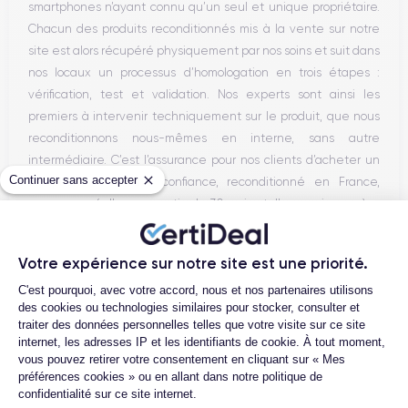
smartphones n’ayant connu qu’un seul et unique propriétaire.
Chacun des produits reconditionnés mis à la vente sur notre
site est alors récupéré physiquement par nos soins et suit dans
nos locaux un processus d’homologation en trois étapes :
vérification, test et validation. Nos experts sont ainsi les
premiers à intervenir techniquement sur le produit, que nous
reconditionnons nous-mêmes en interne, sans autre
intermédiaire. C’est l’assurance pour nos clients d’acheter un
Continuer sans accepter
téléphone en toute confiance, reconditionné en France,
accompagné d’une garantie de 30 mois et d’un service après-
vente en contact continu avec nos experts techniques.
Votre expérience sur notre site est une priorité.
Plateforme de Gestion du Consentemen
C'est pourquoi, avec votre accord, nous et nos partenaires utilisons
Parcours d'un Smartphone
des cookies ou technologies similaires pour stocker, consulter et
traiter des données personnelles telles que votre visite sur ce site
internet, les adresses IP et les identifiants de cookie. À tout moment,
vous pouvez retirer votre consentement en cliquant sur « Mes
préférences cookies » ou en allant dans notre politique de
confidentialité sur ce site internet.