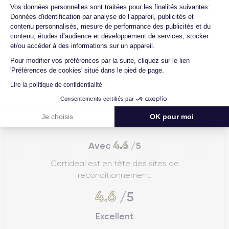
Axeptio consent
Vos données personnelles sont traitées pour les finalités suivantes:
Données d'identification par analyse de l’appareil, publicités et
contenu personnalisés, mesure de performance des publicités et du
contenu, études d’audience et développement de services, stocker
et/ou accéder à des informations sur un appareil.
Pour modifier vos préférences par la suite, cliquez sur le lien
'Préférences de cookies' situé dans le pied de page.
Lire la politique de confidentialité
Consentements certifiés par
Je choisis
OK pour moi
4.6
Avec
/5
Certideal est en tête des sites de
reconditionnement.
4.6
/5
Excellent