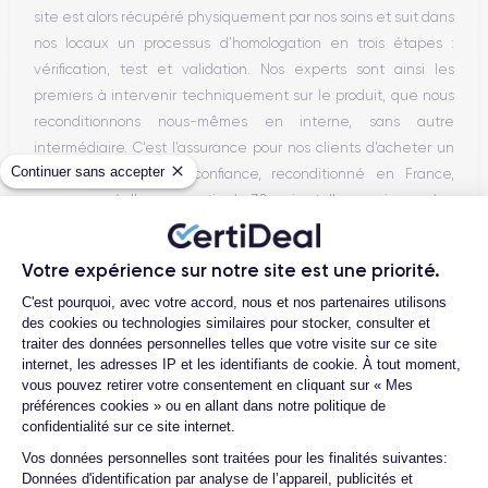
site est alors récupéré physiquement par nos soins et suit dans
nos locaux un processus d’homologation en trois étapes :
vérification, test et validation. Nos experts sont ainsi les
premiers à intervenir techniquement sur le produit, que nous
reconditionnons nous-mêmes en interne, sans autre
intermédiaire. C’est l’assurance pour nos clients d’acheter un
Continuer sans accepter
téléphone en toute confiance, reconditionné en France,
accompagné d’une garantie de 30 mois et d’un service après-
vente en contact continu avec nos experts techniques.
Votre expérience sur notre site est une priorité.
Plateforme de Gestion du Consentemen
C'est pourquoi, avec votre accord, nous et nos partenaires utilisons
Parcours d'un Smartphone
des cookies ou technologies similaires pour stocker, consulter et
traiter des données personnelles telles que votre visite sur ce site
internet, les adresses IP et les identifiants de cookie. À tout moment,
vous pouvez retirer votre consentement en cliquant sur « Mes
préférences cookies » ou en allant dans notre politique de
confidentialité sur ce site internet.
Axeptio consent
Vos données personnelles sont traitées pour les finalités suivantes:
Données d'identification par analyse de l’appareil, publicités et