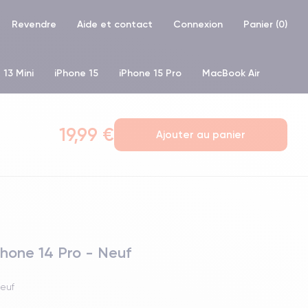
Revendre
Aide et contact
Connexion
Panier (
0
)
 13 Mini
iPhone 15
iPhone 15 Pro
MacBook Air
hone XR
iPhone SE 2 (2020)
iPhone X
iPhone XS
19,99 €
Ajouter au panier
hone 14 Pro - Neuf
Neuf