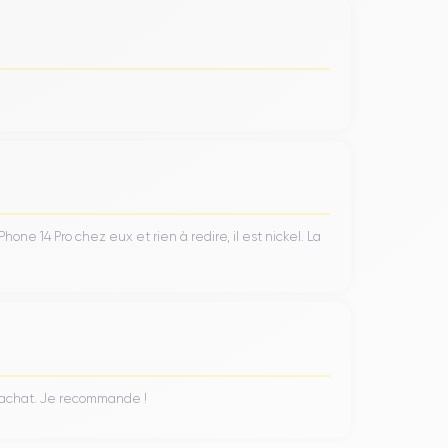
ne 14 Pro chez eux et rien à redire, il est nickel. La
n achat. Je recommande !