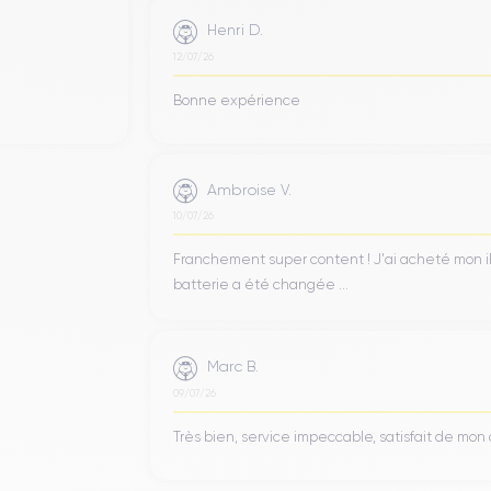
Henri D.
12/07/26
Bonne expérience
Ambroise V.
10/07/26
Franchement super content ! J'ai acheté mon iPho
batterie a été changée ...
Marc B.
09/07/26
Très bien, service impeccable, satisfait de mo