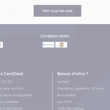
Voir tous les avis
Livraison avec
es CertiDeal
Besoin d'infos ?
e 30/30
La FAQ
l pour les Pros
Conditions garantie 30 mois
z votre smartphone
Avis vérifiés
un conseiller
Les CGV
ee X CertiDeal
CGU Mangopay