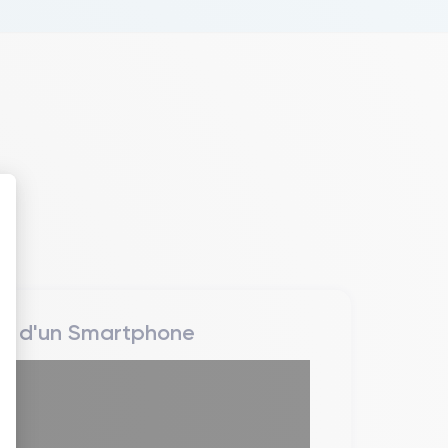
 : Personnalisez vos Options
rs d'un Smartphone