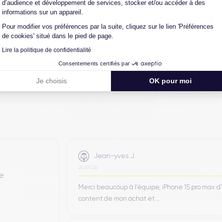
d’audience et développement de services, stocker et/ou accéder à des
on en trois étapes : vérification, test et
informations sur un appareil.
intervenir techniquement sur le produit, que
Pour modifier vos préférences par la suite, cliquez sur le lien 'Préférences
autre intermédiaire. C’est l’assurance pour
de cookies' situé dans le pied de page.
iance, reconditionné en France, accompagné
Lire la politique de confidentialité
-vente en contact continu avec nos experts
Consentements certifiés par
Je choisis
OK pour moi
Jean-yves J.
26/07/26
de
Merci beaucoup à l’équipe, iPhone 15 pro max d
content de mon achat et ...