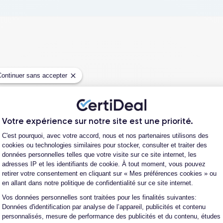
Continuer sans accepter
Votre expérience sur notre site est une priorité.
Plateforme de Gestion du Consentement
C'est pourquoi, avec votre accord, nous et nos partenaires utilisons des
cookies ou technologies similaires pour stocker, consulter et traiter des
données personnelles telles que votre visite sur ce site internet, les
Parcou
adresses IP et les identifiants de cookie. À tout moment, vous pouvez
retirer votre consentement en cliquant sur « Mes préférences cookies » ou
en allant dans notre politique de confidentialité sur ce site internet.
te et de reconditionnement de téléphones
 auprès d’opérateurs qui reprennent des
Vos données personnelles sont traitées pour les finalités suivantes:
Axeptio consent
Données d'identification par analyse de l’appareil, publicités et contenu
ique propriétaire. Chacun des produits
personnalisés, mesure de performance des publicités et du contenu, études
alors récupéré physiquement par nos soins et