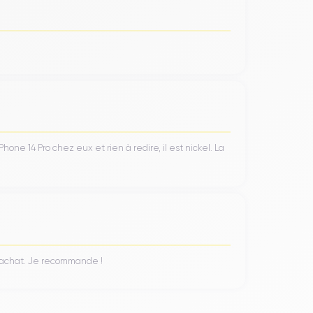
ne 14 Pro chez eux et rien à redire, il est nickel. La
n achat. Je recommande !