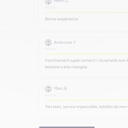
Henri D.
12/07/26
Bonne expérience
Ambroise V.
10/07/26
Franchement super content ! J'ai acheté mon iPho
batterie a été changée ...
Marc B.
09/07/26
Très bien, service impeccable, satisfait de mo