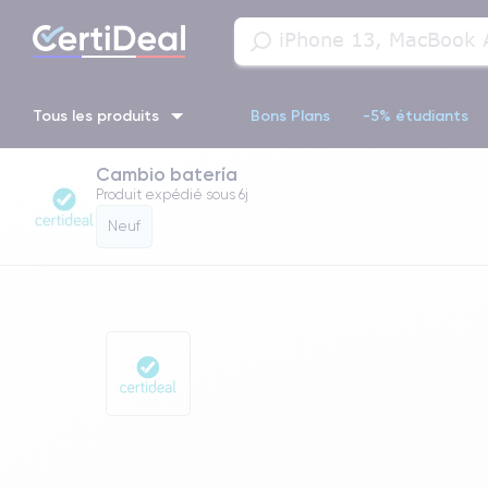
Tous les produits
Bons Plans
-5% étudiants
Cambio batería
iPhone 16
iPhone 14 Pro
iPhone 13 Pro
iPhone 13 Pr
Produit expédié sous
6j
Neuf
iPhone 11 Pro
iPhone 14 pro