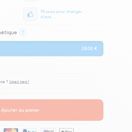
30 jours pour changer
d'avis
thétique
?
39,00 €
Qualité Impeccable.
ace ?
Lisez ceci !
t un grade Premium.
Ajouter au panier