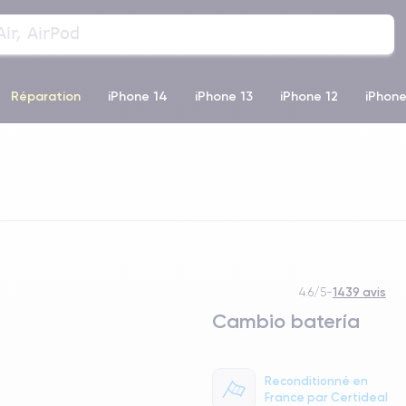
Réparation
iPhone 14
iPhone 13
iPhone 12
iPhone
o Max
iPhone 14 Pro Max
iPhone 11
iPhone 12 Pro
iP
1439 avis
4.6/5
-
Cambio batería
Reconditionné en
France par Certideal