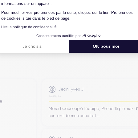
informations sur un appareil.
intervenir techniquement sur le produit, que
Pour modifier vos préférences par la suite, cliquez sur le lien 'Préférences
autre intermédiaire. C’est l’assurance pour
de cookies' situé dans le pied de page.
iance, reconditionné en France, accompagné
Lire la politique de confidentialité
-vente en contact continu avec nos experts
Consentements certifiés par
Je choisis
OK pour moi
Jean-yves J.
26/07/26
de
Merci beaucoup à l’équipe, iPhone 15 pro max d
content de mon achat et ...