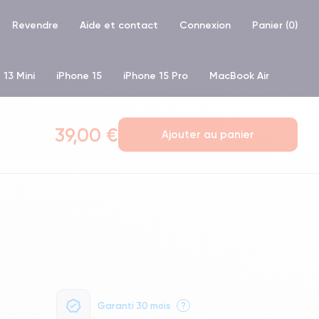
Revendre
Aide et contact
Connexion
Panier (
0
)
 13 Mini
iPhone 15
iPhone 15 Pro
MacBook Air
hone XR
iPhone SE 2 (2020)
iPhone X
iPhone XS
39,00 €
Ajouter au panier
Garanti 30 mois
?