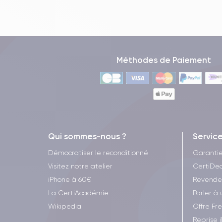
Méthodes de Paiement
Qui sommes-nous ?
Servic
Démocratiser le reconditionné
Garanti
Visitez notre atelier
CertiDea
iPhone à 60€
Revende
La CertiAcadémie
Parler à 
Wikipedia
Offre Fr
Reprise 