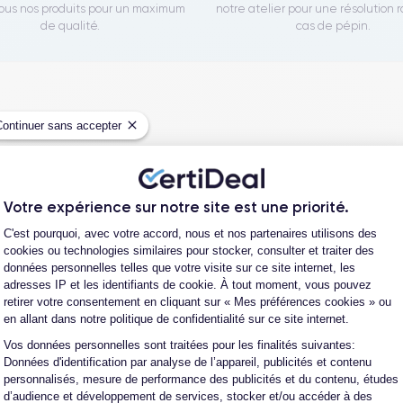
us nos produits pour un maximum
notre atelier pour une résolution 
de qualité.
cas de pépin.
Continuer sans accepter
Votre expérience sur notre site est une priorité.
Plateforme de Gestion du Consentement
C'est pourquoi, avec votre accord, nous et nos partenaires utilisons des
cookies ou technologies similaires pour stocker, consulter et traiter des
données personnelles telles que votre visite sur ce site internet, les
Parcou
adresses IP et les identifiants de cookie. À tout moment, vous pouvez
retirer votre consentement en cliquant sur « Mes préférences cookies » ou
te et de reconditionnement de téléphones
en allant dans notre politique de confidentialité sur ce site internet.
 auprès d’opérateurs qui reprennent des
Vos données personnelles sont traitées pour les finalités suivantes:
Axeptio consent
ique propriétaire. Chacun des produits
Données d'identification par analyse de l’appareil, publicités et contenu
alors récupéré physiquement par nos soins et
personnalisés, mesure de performance des publicités et du contenu, études
d’audience et développement de services, stocker et/ou accéder à des
on en trois étapes : vérification, test et