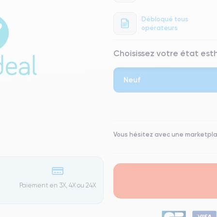
Débloqué tous
opérateurs
Choisissez votre état es
Neuf
⭐ Premium
● Écran : Pièce d'origine Apple. 
Vous hésitez avec une marketpl
● Batterie : usage intensif.
● Seuls 5% de nos téléphones on
Paiement en 3X, 4X ou 24X