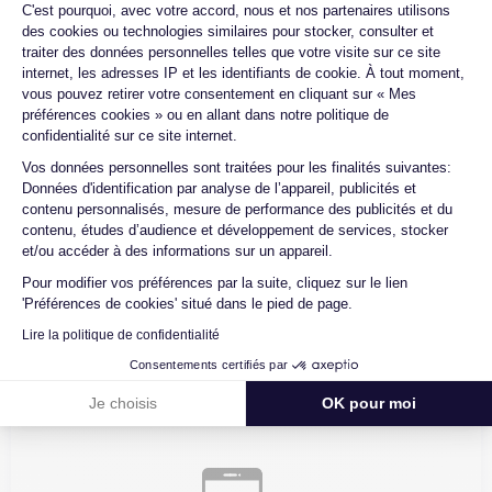
Plateforme de Gestion du Consentemen
C'est pourquoi, avec votre accord, nous et nos partenaires utilisons
des cookies ou technologies similaires pour stocker, consulter et
traiter des données personnelles telles que votre visite sur ce site
Les garanties Certideal
internet, les adresses IP et les identifiants de cookie. À tout moment,
vous pouvez retirer votre consentement en cliquant sur « Mes
préférences cookies » ou en allant dans notre politique de
confidentialité sur ce site internet.
Axeptio consent
Vos données personnelles sont traitées pour les finalités suivantes:
Données d'identification par analyse de l’appareil, publicités et
contenu personnalisés, mesure de performance des publicités et du
contenu, études d’audience et développement de services, stocker
et/ou accéder à des informations sur un appareil.
Pour modifier vos préférences par la suite, cliquez sur le lien
Une garantie de prix juste
'Préférences de cookies' situé dans le pied de page.
Lire la politique de confidentialité
Parce que nous sommes conscients que l’achat d’un
Consentements certifiés par
téléphone est onéreux, nous mettons tout en oeuvre pour
vous proposer les meilleurs prix du marché sur nos produits.
Je choisis
OK pour moi
Chez Certideal, impossible de faire une mauvaise affaire !