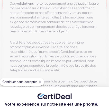
validations
Ces
ne sont aucunement une obligation légale,
mais reposent sur la base du volontariat. Elles confirment
notre démarche et nos efforts consentis vers un impact
environnemental limité et maîtrisé. Elles impliquent une
exigence d’amélioration continue de nos procédures de
recyclage et de management des risques, régulièrement
réévaluées afin d’atteindre cet objectif.
A la différence des autres sites de vente en ligne
proposant plusieurs vendeurs de téléphones
reconditionnés, ou “marketplace”, Certideal se pose en
expert reconditionneur ET vendeur. Grâce aux exigences
techniques et esthétiques imposées par Certideal, nous
nous portons garants de la conformité et de la qualité des
téléphones vendus sur notre site.
Cette différence fondamentale a permis à Certideal de se
Continuer sans accepter
développer rapidement et durablement dans une relation
de confiance avec ses clients, et notamment d'intégrer en
Janvier 2020 avec d'autres prestigieuses startups
françaises la première promotion FrenchTech 120 du
Votre expérience sur notre site est une priorité.
gouvernement.