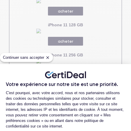
acheter
iPhone 11 128 GB
acheter
iPhone 11 256 GB
Continuer sans accepter
acheter
Votre expérience sur notre site est une priorité.
Plateforme de Gestion du Consentemen
C'est pourquoi, avec votre accord, nous et nos partenaires utilisons
Liens utiles
des cookies ou technologies similaires pour stocker, consulter et
traiter des données personnelles telles que votre visite sur ce site
internet, les adresses IP et les identifiants de cookie. À tout moment,
iPhone 11 fiche technique
-
Catégorie iPhone 11
-
iPhone
vous pouvez retirer votre consentement en cliquant sur « Mes
X vs iPhone 11
-
iPhone 11 vs iPhone 12
-
iPhone XS Max vs
préférences cookies » ou en allant dans notre politique de
iPhone 11
confidentialité sur ce site internet.