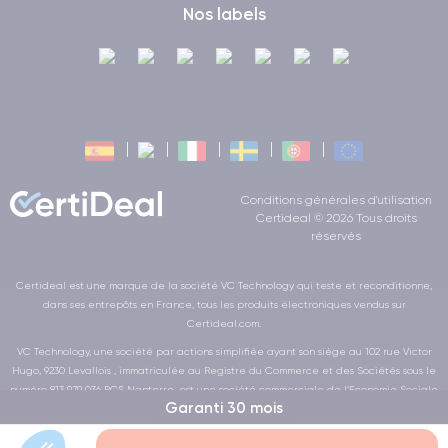
Nos labels
Conditions générales d'utilisation
Certideal © 2026 Tous droits
réservés
Certideal est une marque de la société VC Technology qui teste et reconditionne,
dans ses entrepôts en France, tous les produits électroniques vendus sur
Certideal.com.
VC Technology, une société par actions simplifiée ayant son siège au 102 rue Victor
Hugo, 9230 Levallois , immatriculée au Registre du Commerce et des Sociétés sous le
numéro 813 979 036 RCS Nanterre, est une société commerciale de l’Economie Sociale
Garanti 30 mois
et Solidaire au sens de la loi de la LOI n° 2014-856 du 31 juillet 2014