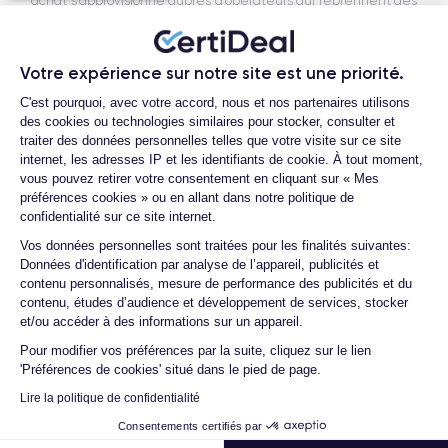
achat s’approvisionne auprès d’opérateurs qui reprennent des
smartphones n’ayant connu qu’un seul et unique propriétaire.
Chacun des produits reconditionnés mis à la vente sur notre
Votre expérience sur notre site est une priorité.
site est alors récupéré physiquement par nos soins et suit dans
Plateforme de Gestion du Consentemen
nos locaux un processus d’homologation en trois étapes :
C'est pourquoi, avec votre accord, nous et nos partenaires utilisons
vérification, test et validation. Nos experts sont ainsi les
des cookies ou technologies similaires pour stocker, consulter et
traiter des données personnelles telles que votre visite sur ce site
premiers à intervenir techniquement sur le produit, que nous
internet, les adresses IP et les identifiants de cookie. À tout moment,
reconditionnons nous-mêmes en interne, sans autre
vous pouvez retirer votre consentement en cliquant sur « Mes
intermédiaire. C’est l’assurance pour nos clients d’acheter un
préférences cookies » ou en allant dans notre politique de
téléphone en toute confiance, reconditionné en France,
confidentialité sur ce site internet.
accompagné d’une garantie de 30 mois et d’un service après-
Axeptio consent
Vos données personnelles sont traitées pour les finalités suivantes:
vente en contact continu avec nos experts techniques.
Données d'identification par analyse de l’appareil, publicités et
contenu personnalisés, mesure de performance des publicités et du
contenu, études d’audience et développement de services, stocker
et/ou accéder à des informations sur un appareil.
Pour modifier vos préférences par la suite, cliquez sur le lien
Parcours d'un Smartphone
'Préférences de cookies' situé dans le pied de page.
Lire la politique de confidentialité
Consentements certifiés par