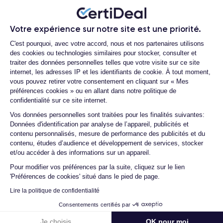
Chacun des produits reconditionnés mis à la vente sur notre
site est alors récupéré physiquement par nos soins et suit dans
Votre expérience sur notre site est une priorité.
nos locaux un processus d’homologation en trois étapes :
Plateforme de Gestion du Consentemen
C'est pourquoi, avec votre accord, nous et nos partenaires utilisons
vérification, test et validation. Nos experts sont ainsi les
des cookies ou technologies similaires pour stocker, consulter et
premiers à intervenir techniquement sur le produit, que nous
traiter des données personnelles telles que votre visite sur ce site
reconditionnons nous-mêmes en interne, sans autre
internet, les adresses IP et les identifiants de cookie. À tout moment,
intermédiaire. C’est l’assurance pour nos clients d’acheter un
vous pouvez retirer votre consentement en cliquant sur « Mes
préférences cookies » ou en allant dans notre politique de
téléphone en toute confiance, reconditionné en France,
confidentialité sur ce site internet.
accompagné d’une garantie de 30 mois et d’un service après-
Axeptio consent
Vos données personnelles sont traitées pour les finalités suivantes:
vente en contact continu avec nos experts techniques.
Données d'identification par analyse de l’appareil, publicités et
contenu personnalisés, mesure de performance des publicités et du
contenu, études d’audience et développement de services, stocker
et/ou accéder à des informations sur un appareil.
Parcours d'un Smartphone
Pour modifier vos préférences par la suite, cliquez sur le lien
'Préférences de cookies' situé dans le pied de page.
Lire la politique de confidentialité
Consentements certifiés par
Je choisis
OK pour moi