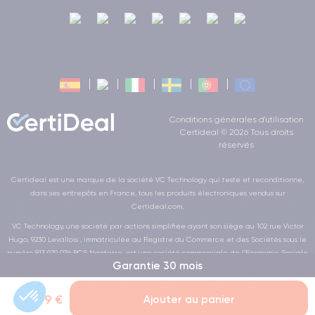
Conditions générales d'utilisation
Certideal © 2026 Tous droits
réservés
Certideal est une marque de la société VC Technology qui teste et reconditionne,
dans ses entrepôts en France, tous les produits électroniques vendus sur
Certideal.com.
VC Technology, une société par actions simplifiée ayant son siège au 102 rue Victor
Hugo, 9230 Levallois , immatriculée au Registre du Commerce et des Sociétés sous le
numéro 813 979 036 RCS Nanterre, est une société commerciale de l’Economie Sociale
Garantie 30 mois
et Solidaire au sens de la loi de la LOI n° 2014-856 du 31 juillet 2014
481,99 €
Ajouter au panier