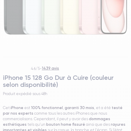
1439 avis
4.6/5
-
iPhone 15 128 Go Dur à Cuire (couleur
selon disponibilité)
Produit expédié sous
48h
iPhone
100% fonctionnel
garanti 30 mois
testé
Cet
est
,
, et a été
par nos experts
comme tous les autres iPhones que nous
dommages
commercialisons. Cependant, il peut y avoir des
esthétiques
bouton home fissuré
rayures
tels qu'un
ainsi que des
importantes et visibles
sur la coque, la tranche et l'écran. Si l’état