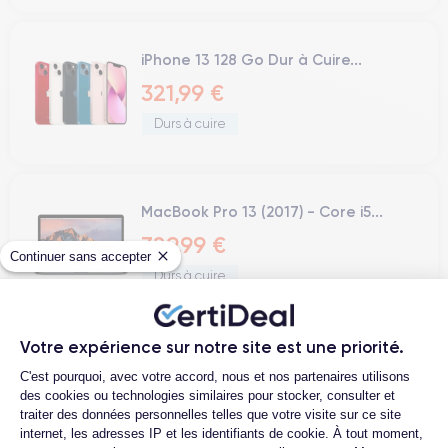
iPhone 13 128 Go Dur à Cuire...
321,99 €
Durs à cuire
MacBook Pro 13 (2017) - Core i5...
329,99 €
Continuer sans accepter
Durs à cuire
Votre expérience sur notre site est une priorité.
« précédent
suivant »
Plateforme de Gestion du Consentemen
C'est pourquoi, avec votre accord, nous et nos partenaires utilisons
des cookies ou technologies similaires pour stocker, consulter et
traiter des données personnelles telles que votre visite sur ce site
internet, les adresses IP et les identifiants de cookie. À tout moment,
4.6
Avec
/5