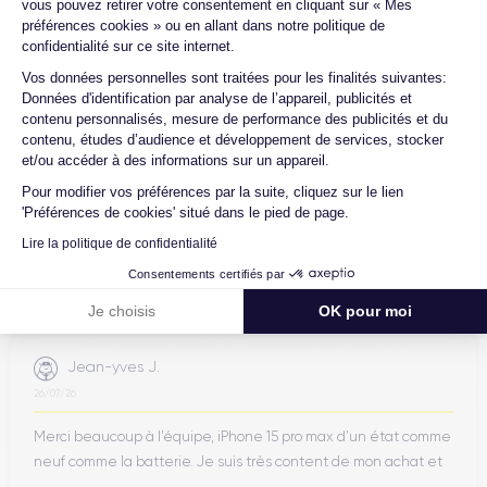
vous pouvez retirer votre consentement en cliquant sur « Mes
préférences cookies » ou en allant dans notre politique de
Certideal est en tête des sites de
confidentialité sur ce site internet.
reconditionnement.
Axeptio consent
Vos données personnelles sont traitées pour les finalités suivantes:
4.6
/5
Données d'identification par analyse de l’appareil, publicités et
contenu personnalisés, mesure de performance des publicités et du
contenu, études d’audience et développement de services, stocker
Excellent
et/ou accéder à des informations sur un appareil.
Pour modifier vos préférences par la suite, cliquez sur le lien
'Préférences de cookies' situé dans le pied de page.
Lire la politique de confidentialité
Consentements certifiés par
Je choisis
OK pour moi
Jean-yves J.
26/07/26
Merci beaucoup à l’équipe, iPhone 15 pro max d’un état comme
neuf comme la batterie. Je suis très content de mon achat et
...