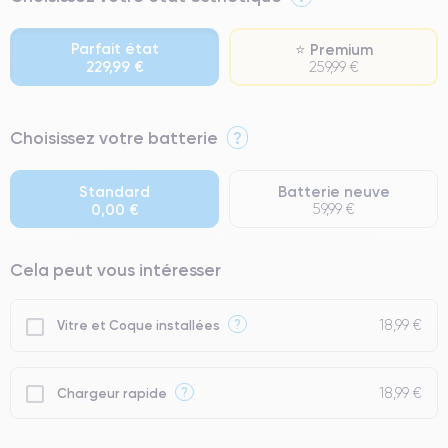
Parfait état
⭐ Premium
229,99 €
259,99 €
⭐ Premium
Choisissez votre batterie
?
● Écran : Pièce d'origine Apple. Qualité Impeccable.
● Batterie : usage intensif.
Standard
Batterie neuve
0,00 €
59,99 €
● Seuls 5% de nos téléphones ont un grade Premium.
Cela peut vous intéresser
18,99 €
?
Vitre et Coque installées
18,99 €
?
Chargeur rapide