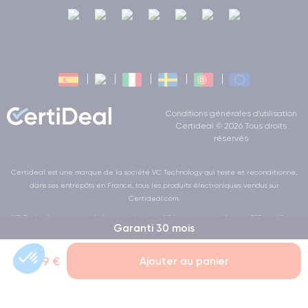
Conditions générales d'utilisation
Certideal © 2026 Tous droits
réservés
Certideal est une marque de la société VC Technology qui teste et reconditionne,
dans ses entrepôts en France, tous les produits électroniques vendus sur
Certideal.com.
VC Technology, une société par actions simplifiée ayant son siège au 102 rue Victor
Garanti 30 mois
Hugo, 9230 Levallois , immatriculée au Registre du Commerce et des Sociétés sous le
numéro 813 979 036 RCS Nanterre, est une société commerciale de l’Economie Sociale
et Solidaire au sens de la loi de la LOI n° 2014-856 du 31 juillet 2014
229,99 €
Ajouter au panier