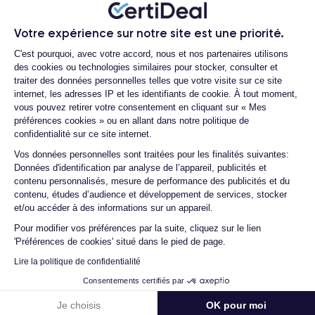
Ambroise V.
Votre expérience sur notre site est une priorité.
Plateforme de Gestion du Consentemen
10/07/26
C'est pourquoi, avec votre accord, nous et nos partenaires utilisons
des cookies ou technologies similaires pour stocker, consulter et
Franchement super content ! J'ai acheté mon iPhone 14 Pro
traiter des données personnelles telles que votre visite sur ce site
chez eux et rien à redire, il est nickel. La batterie a été
internet, les adresses IP et les identifiants de cookie. À tout moment,
changée ...
vous pouvez retirer votre consentement en cliquant sur « Mes
préférences cookies » ou en allant dans notre politique de
confidentialité sur ce site internet.
Axeptio consent
Vos données personnelles sont traitées pour les finalités suivantes:
Marc B.
Données d'identification par analyse de l’appareil, publicités et
09/07/26
contenu personnalisés, mesure de performance des publicités et du
contenu, études d’audience et développement de services, stocker
Très bien, service impeccable, satisfait de mon achat. Je
et/ou accéder à des informations sur un appareil.
recommande !
Pour modifier vos préférences par la suite, cliquez sur le lien
'Préférences de cookies' situé dans le pied de page.
Lire la politique de confidentialité
Voir tous les avis
Consentements certifiés par
Je choisis
OK pour moi