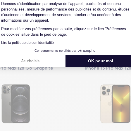
L'expert du reconditionné
Un SAV proche et en Fran
Données d'identification par analyse de l’appareil, publicités et contenu
0 ans, nous reconditionnons nous-
Nos équipes sont en contact dir
personnalisés, mesure de performance des publicités et du contenu, études
us nos produits pour un maximum
notre atelier pour une résolution 
d’audience et développement de services, stocker et/ou accéder à des
de qualité.
cas de pépin.
informations sur un appareil.
Pour modifier vos préférences par la suite, cliquez sur le lien 'Préférences
de cookies' situé dans le pied de page.
Lire la politique de confidentialité
Vous aimerez aussi
Consentements certifiés par
Je choisis
OK pour moi
 Pro Max 128 Go Graphite
iPhone 13 Pro Max 12