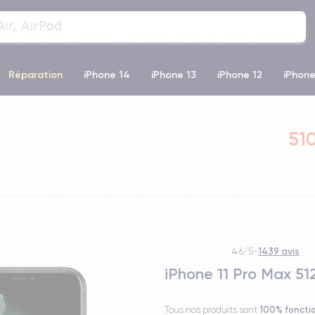
Réparation
iPhone 14
iPhone 13
iPhone 12
iPhone
o Max
iPhone 14 Pro Max
iPhone 11
iPhone 12 Pro
iP
510
1439 avis
4.6/5
-
iPhone 11 Pro Max 51
100% foncti
Tous nos produits sont