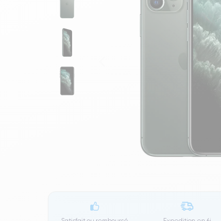
Satisfait ou remboursé
Expedition en
6j