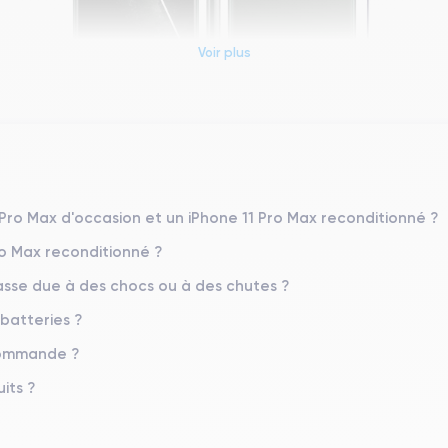
Voir plus
Dimensions et poids iPhone 11 Pro Max
Système exploitation
iOS (iOS 26)
 Pro Max d'occasion et un iPhone 11 Pro Max reconditionné ?
ro Max reconditionné ?
Poids
226 g
sse due à des chocs ou à des chutes ?
 batteries ?
Résolution écran
2688 x 1242 pixels
 commande ?
Memoire interne
its ?
64,256,512 Go
Nombre de cœurs