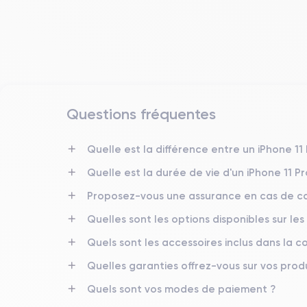
Questions fréquentes
Date de sortie
10/09/2019
Quelle est la différence entre un iPhone 11
Quelle est la durée de vie d'un iPhone 11 P
Dimensions
158×77.8×8.1 mm
Proposez-vous une assurance en cas de ca
Quelles sont les options disponibles sur les
Écran
OLED 6.5 pouces
Quels sont les accessoires inclus dans la
RAM
Quelles garanties offrez-vous sur vos produ
6 Go
Quels sont vos modes de paiement ?
Nom de la puce