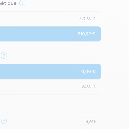
thétique
?
320,99 €
510,99 €
?
Qualité Impeccable.
0,00 €
t un grade Premium.
24,99 €
18,99 €
?