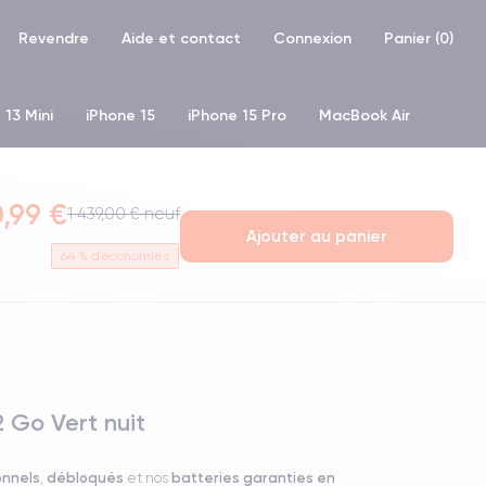
Revendre
Aide et contact
Connexion
Panier (
0
)
 13 Mini
iPhone 15
iPhone 15 Pro
MacBook Air
hone XR
iPhone SE 2 (2020)
iPhone X
iPhone XS
,99 €
1 439,00 € neuf
Ajouter au panier
64
% d'économies
2 Go Vert nuit
onnels
débloqués
batteries garanties en
,
et nos