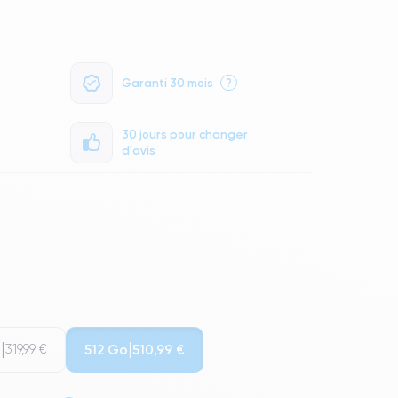
Garanti 30 mois
?
30 jours pour changer
d'avis
o
512 Go
319,99 €
510,99 €