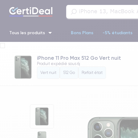
Tous les produits
Bons Plans
-5% étudiants
iPhone 16
iPhone 14 Pro
iPhone 13 Pro
iPhone 13 Pr
iPhone 11 Pro Max 512 Go Vert nuit
Produit expédié sous
6j
iPhone 11 Pro
iPhone 14 pro
Vert nuit
512 Go
Parfait état