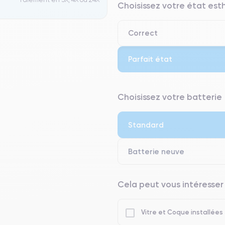
Choisissez votre état es
Correct
Parfait état
⭐ Premium
Choisissez votre batterie
● Écran : Pièce d'origine Apple. 
● Batterie : usage intensif.
Standard
● Seuls 5% de nos téléphones on
Batterie neuve
Cela peut vous intéresser
Vitre et Coque installées