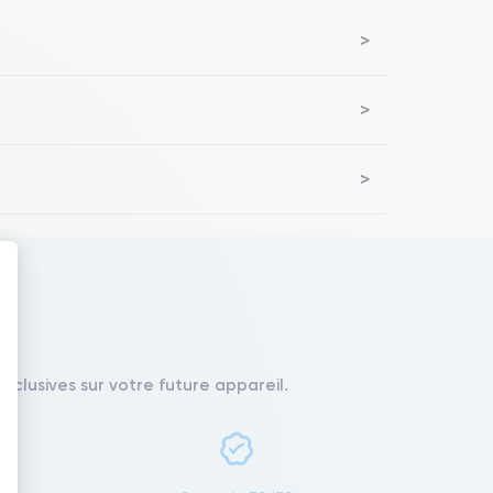
 : Personnalisez vos Options
xclusives sur votre future appareil.