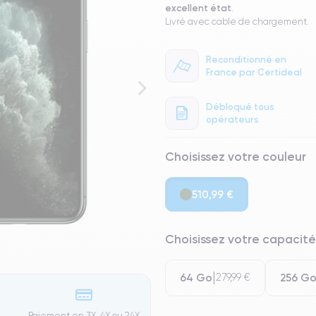
excellent état
.
Livré avec cable de chargement.
Reconditionné en
France par Certideal
Débloqué tous
opérateurs
Choisissez votre couleur
510,99 €
Choisissez votre capacité
64 Go
256 G
279,99 €
Paiement en 3X, 4X ou 24X