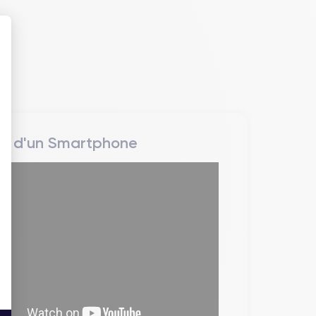
 : Personnalisez vos Options
rs d'un Smartphone