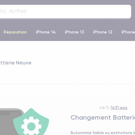
Réparation
iPhone 14
iPhone 13
iPhone 12
iPhone
o Max
iPhone 14 Pro Max
iPhone 11
iPhone 12 Pro
iP
atterie Neuve
1431 avis
4.6/5
-
Changement Batterie
Autonomie faible ou extinctions 