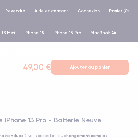
Revendre
Aide et contact
Connexion
Panier (
0
)
 13 Mini
iPhone 15
iPhone 15 Pro
MacBook Air
hone XR
iPhone SE 2 (2020)
iPhone X
iPhone XS
49,00 €
Ajouter au panier
 iPhone 13 Pro - Batterie Neuve
inattendues ?
changement complet
Nous procédons au