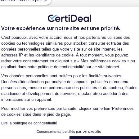
Votre expérience sur notre site est une priorité.
Plateforme de Gestion du Consentement
C'est pourquoi, avec votre accord, nous et nos partenaires utilisons des
cookies ou technologies similaires pour stocker, consulter et traiter des
données personnelles telles que votre visite sur ce site internet, les
adresses IP et les identifiants de cookie. À tout moment, vous pouvez
retirer votre consentement en cliquant sur « Mes préférences cookies » ou
Parcou
en allant dans notre politique de confidentialité sur ce site internet.
te et de reconditionnement de téléphones
Vos données personnelles sont traitées pour les finalités suivantes:
Axeptio consent
Données d'identification par analyse de l’appareil, publicités et contenu
 auprès d’opérateurs qui reprennent des
personnalisés, mesure de performance des publicités et du contenu, études
ique propriétaire. Chacun des produits
d’audience et développement de services, stocker et/ou accéder à des
alors récupéré physiquement par nos soins et
informations sur un appareil.
on en trois étapes : vérification, test et
Pour modifier vos préférences par la suite, cliquez sur le lien 'Préférences
intervenir techniquement sur le produit, que
de cookies' situé dans le pied de page.
autre intermédiaire. C’est l’assurance pour
Lire la politique de confidentialité
iance, reconditionné en France, accompagné
Consentements certifiés par
-vente en contact continu avec nos experts