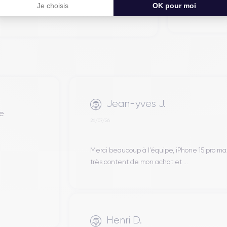
Je choisis
OK pour moi
Jean-yves J.
de
26/07/26
Merci beaucoup à l’équipe, iPhone 15 pro m
très content de mon achat et ...
Henri D.