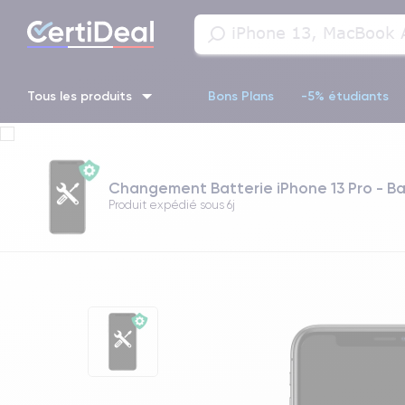
Tous les produits
Bons Plans
-5% étudiants
iPhone 16
iPhone 14 Pro
iPhone 13 Pro
iPhone 13 Pr
Changement Batterie iPhone 13 Pro - B
iPhone 11 Pro
iPhone 14 pro
Produit expédié sous
6j