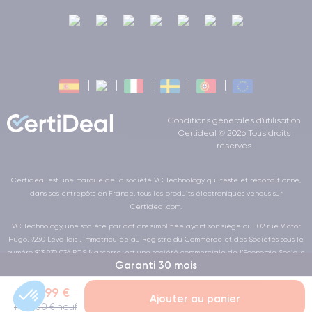
Conditions générales d'utilisation
Certideal © 2026 Tous droits
réservés
Certideal est une marque de la société VC Technology qui teste et reconditionne,
dans ses entrepôts en France, tous les produits électroniques vendus sur
Certideal.com.
VC Technology, une société par actions simplifiée ayant son siège au 102 rue Victor
Hugo, 9230 Levallois , immatriculée au Registre du Commerce et des Sociétés sous le
numéro 813 979 036 RCS Nanterre, est une société commerciale de l’Economie Sociale
Garanti 30 mois
et Solidaire au sens de la loi de la LOI n° 2014-856 du 31 juillet 2014
349,99 €
Ajouter au panier
1 029,00 € neuf