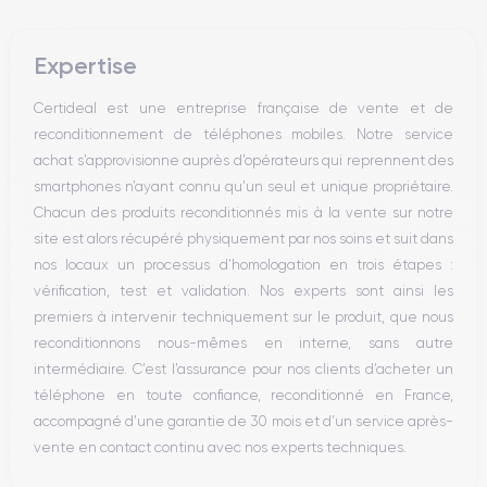
Bouton Mute
Boutons volume
Expertise
Haut parleur
Microphone
Certideal est une entreprise française de vente et de
Bouton Home
reconditionnement de téléphones mobiles. Notre service
Bluetooth
achat s’approvisionne auprès d’opérateurs qui reprennent des
WiFi
smartphones n’ayant connu qu’un seul et unique propriétaire.
Réseau
Chacun des produits reconditionnés mis à la vente sur notre
Vibreur
site est alors récupéré physiquement par nos soins et suit dans
Prise USB
nos locaux un processus d’homologation en trois étapes :
vérification, test et validation. Nos experts sont ainsi les
premiers à intervenir techniquement sur le produit, que nous
reconditionnons nous-mêmes en interne, sans autre
intermédiaire. C’est l’assurance pour nos clients d’acheter un
téléphone en toute confiance, reconditionné en France,
accompagné d’une garantie de 30 mois et d’un service après-
vente en contact continu avec nos experts techniques.