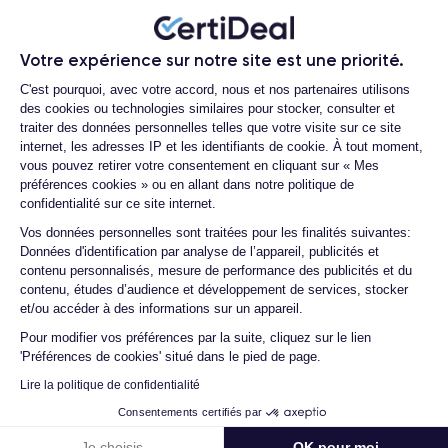
Quels sont les accessoires inclus dans la
commande ?
RAM
Memoire interne
4 Go
128,256,512 Go
Votre expérience sur notre site est une priorité.
Quelles garanties offrez-vous sur vos
Plateforme de Gestion du Consentemen
produits ?
C'est pourquoi, avec votre accord, nous et nos partenaires utilisons
Nom de la puce
Nombre de cœurs
des cookies ou technologies similaires pour stocker, consulter et
Puce A15 Bionic
6
Quels sont vos modes de paiement ?
traiter des données personnelles telles que votre visite sur ce site
internet, les adresses IP et les identifiants de cookie. À tout moment,
Est-il possible de payer l'iPhone 13 en
Nom GPU
Fréq. processeur
vous pouvez retirer votre consentement en cliquant sur « Mes
plusieurs fois ?
GPU 4 cœurs
3.23 GHz
préférences cookies » ou en allant dans notre politique de
Que se passe-t-il après avoir passé la
confidentialité sur ce site internet.
commande ?
Caméra
Caméra Frontale
Axeptio consent
Vos données personnelles sont traitées pour les finalités suivantes:
12 Mpx
12 Mpx
Données d'identification par analyse de l’appareil, publicités et
Quelle société utilisez-vous pour
contenu personnalisés, mesure de performance des publicités et du
l'expédition ?
Résolution vidéo
Recharge rapide
contenu, études d’audience et développement de services, stocker
4K - 3840 x 2160 px
Oui, minimum 18W
Quels sont les délais de livraison ?
et/ou accéder à des informations sur un appareil.
Pour modifier vos préférences par la suite, cliquez sur le lien
Que se passe-t-il si je change d'avis
Batterie
Type de SIM
'Préférences de cookies' situé dans le pied de page.
après avoir acheté/reçu le produit ?
3240 mAh
Nano-SIM + eSIM
Lire la politique de confidentialité
Comment demander un retour ?
Réseau mobile
Débloqué
Consentements certifiés par
Comment contacter le service client ?
5G
Oui, tous opérateurs
Je choisis
OK pour moi