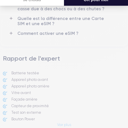
Proposez-vous une assurance en cas de
Si vous souhaitez découvrir toutes les caractéristiques de ce
casse due à des chocs ou à des chutes ?
smartphone, vous pouvez consulter la
fiche technique de l'iPhone
13.
Quelle est la différence entre une Carte
SIM et une eSIM ?
Comment activer une eSIM ?
Rapport de l'expert
Batterie testée
Appareil photo avant
Appareil photo arrière ​
Vitre avant ​
Façade arrière
Capteur de proximité
Test son externe
Bouton Power
Voir plus
Prise Jack ou Lightening