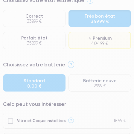
Choisissez votre état esthétique
?
Correct
Très bon état
339,99 €
349,99 €
Parfait état
⭐ Premium
359,99 €
404,99 €
⭐ Premium
Choisissez votre batterie
?
● Écran : Pièce d'origine Apple. Qualité Impeccable.
● Batterie : usage intensif.
Standard
Batterie neuve
0,00 €
29,99 €
● Seuls 5% de nos téléphones ont un grade Premium.
Cela peut vous intéresser
18,99 €
?
Vitre et Coque installées