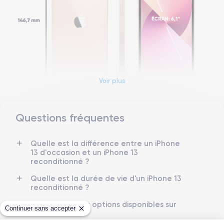
Voir plus
Questions fréquentes
Dimensions et poids iPhone 13
Quelle est la différence entre un iPhone
Date de sortie
Système exploitation
13 d'occasion et un iPhone 13
24/09/2021
iOS (iOS 26)
reconditionné ?
Dimensions
Poids
Quelle est la durée de vie d'un iPhone 13
146.7×71.5×7.65 mm
173 g
reconditionné ?
Quelles sont les options disponibles sur
Écran
Résolution écran
Continuer sans accepter
les batteries ?
OLED 6.1 pouces
2340 x 1080 pixels