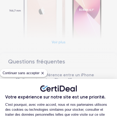
Voir plus
Questions fréquentes
Dimensions et poids iPhone 13
Continuer sans accepter
Quelle est la différence entre un iPhone
Date de sortie
Système exploitation
13 d'occasion et un iPhone 13
24/09/2021
iOS (iOS 26)
reconditionné ?
Dimensions
Poids
Quelle est la durée de vie d'un iPhone 13
Votre expérience sur notre site est une priorité.
146.7×71.5×7.65 mm
173 g
reconditionné ?
Plateforme de Gestion du Consentemen
C'est pourquoi, avec votre accord, nous et nos partenaires utilisons
Quelles sont les options disponibles sur
Écran
Résolution écran
des cookies ou technologies similaires pour stocker, consulter et
les batteries ?
OLED 6.1 pouces
2340 x 1080 pixels
traiter des données personnelles telles que votre visite sur ce site