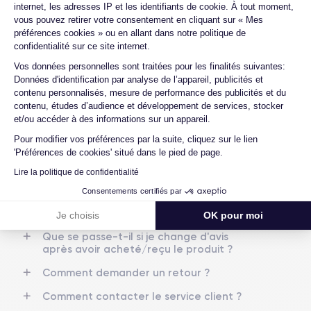
internet, les adresses IP et les identifiants de cookie. À tout moment,
Quels sont les accessoires inclus dans la
vous pouvez retirer votre consentement en cliquant sur « Mes
commande ?
RAM
Memoire interne
préférences cookies » ou en allant dans notre politique de
4 Go
128,256,512 Go
Quelles garanties offrez-vous sur vos
confidentialité sur ce site internet.
produits ?
Axeptio consent
Nom de la puce
Nombre de cœurs
Vos données personnelles sont traitées pour les finalités suivantes:
Puce A15 Bionic
6
Données d'identification par analyse de l’appareil, publicités et
Quels sont vos modes de paiement ?
contenu personnalisés, mesure de performance des publicités et du
Est-il possible de payer l'iPhone 13 en
contenu, études d’audience et développement de services, stocker
Nom GPU
Fréq. processeur
plusieurs fois ?
et/ou accéder à des informations sur un appareil.
GPU 4 cœurs
3.23 GHz
Pour modifier vos préférences par la suite, cliquez sur le lien
Que se passe-t-il après avoir passé la
commande ?
Caméra
Caméra Frontale
'Préférences de cookies' situé dans le pied de page.
12 Mpx
12 Mpx
Lire la politique de confidentialité
Quelle société utilisez-vous pour
l'expédition ?
Consentements certifiés par
Résolution vidéo
Recharge rapide
4K - 3840 x 2160 px
Oui, minimum 18W
Quels sont les délais de livraison ?
Je choisis
OK pour moi
Que se passe-t-il si je change d'avis
Batterie
Type de SIM
après avoir acheté/reçu le produit ?
3240 mAh
Nano-SIM + eSIM
Comment demander un retour ?
Réseau mobile
Débloqué
Comment contacter le service client ?
5G
Oui, tous opérateurs