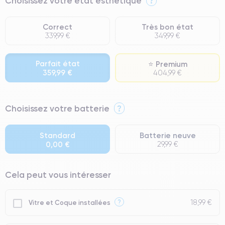
Choisissez votre état esthétique
?
Correct
Très bon état
339,99 €
349,99 €
Parfait état
⭐ Premium
359,99 €
404,99 €
⭐ Premium
Choisissez votre batterie
?
● Écran : Pièce d'origine Apple. Qualité Impeccable.
● Batterie : usage intensif.
Standard
Batterie neuve
0,00 €
29,99 €
● Seuls 5% de nos téléphones ont un grade Premium.
Cela peut vous intéresser
18,99 €
?
Vitre et Coque installées