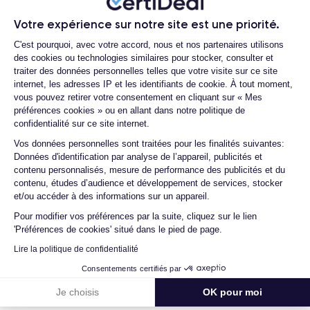
Questions fréquentes
Dimensions et poids iPhone 14 Plus
Votre expérience sur notre site est une priorité.
Plateforme de Gestion du Consentemen
Quelle est la durée de vie d'un iPhone 14
C'est pourquoi, avec votre accord, nous et nos partenaires utilisons
Date de sortie
Système exploitation
Plus reconditionné ?
des cookies ou technologies similaires pour stocker, consulter et
7/09/2022
iOS (iOS 26)
traiter des données personnelles telles que votre visite sur ce site
Quelle est la différence entre un iPhone
internet, les adresses IP et les identifiants de cookie. À tout moment,
Dimensions
Poids
14 Plus d'occasion et un iPhone 14 Plus
vous pouvez retirer votre consentement en cliquant sur « Mes
160.8×78.1×7.8 mm
203 g
reconditionné ?
préférences cookies » ou en allant dans notre politique de
confidentialité sur ce site internet.
Comment activer une eSIM ?
Écran
Résolution écran
Axeptio consent
Vos données personnelles sont traitées pour les finalités suivantes:
OLED 6.7 pouces
2778 x 1284 pixels
Proposez-vous une assurance en cas de
Données d'identification par analyse de l’appareil, publicités et
casse due à des chocs ou à des chutes ?
contenu personnalisés, mesure de performance des publicités et du
RAM
Memoire interne
contenu, études d’audience et développement de services, stocker
Quelles sont les options disponibles sur
6 Go
128,256 ,512, Go
et/ou accéder à des informations sur un appareil.
les batteries ?
Pour modifier vos préférences par la suite, cliquez sur le lien
Nom CPU
Nombre de cœurs
Quels sont les accessoires inclus dans la
'Préférences de cookies' situé dans le pied de page.
Apple A15 Bionic
6
commande ?
Lire la politique de confidentialité
Quelles garanties offrez-vous sur vos
Nom GPU
Fréq. processeur
Consentements certifiés par
produits ?
GPU 5-core
3.22 GHz
Je choisis
OK pour moi
Quels sont vos modes de paiement ?
Caméra Principale
Caméra Frontale