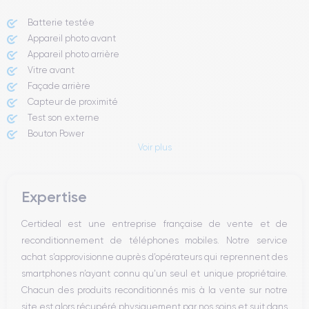
Batterie testée
Appareil photo avant
Appareil photo arrière ​
Vitre avant ​
Façade arrière
Capteur de proximité
Test son externe
Bouton Power
Voir plus
Prise Jack ou Lightening
Bouton Mute
Boutons volume
Expertise
Haut parleur
Microphone
Certideal est une entreprise française de vente et de
Bouton Home
reconditionnement de téléphones mobiles. Notre service
Bluetooth
achat s’approvisionne auprès d’opérateurs qui reprennent des
WiFi
smartphones n’ayant connu qu’un seul et unique propriétaire.
Réseau
Chacun des produits reconditionnés mis à la vente sur notre
Vibreur
site est alors récupéré physiquement par nos soins et suit dans
Prise USB