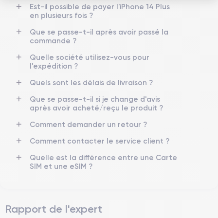
Est-il possible de payer l'iPhone 14 Plus
12 Mpx
12 Mpx
en plusieurs fois ?
Résolution vidéo
Recharge rapide
Que se passe-t-il après avoir passé la
4K - 3840 x 2160 px
Oui, 20W
commande ?
Quelle société utilisez-vous pour
Batterie
Type de SIM
l'expédition ?
4325 mAh
eSIM
Quels sont les délais de livraison ?
Réseau mobile
Débloqué
Que se passe-t-il si je change d'avis
5G
Oui, tous opérateurs
après avoir acheté/reçu le produit ?
Pour découvrir en détail les caractéristiques de ce smartphone,
Comment demander un retour ?
vous pouvez consulter la
fiche technique de l'iPhone 14 Plus.
Comment contacter le service client ?
Quelle est la différence entre une Carte
SIM et une eSIM ?
Rapport de l'expert