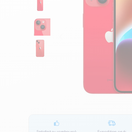
Satisfait ou remboursé
Expedition en
6j