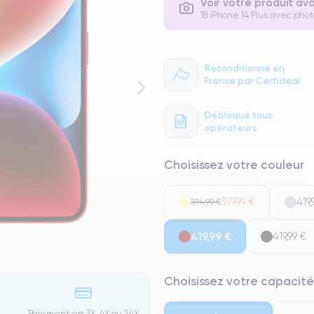
Voir votre produit av
18 iPhone 14 Plus avec phot
Reconditionné en
France par Certideal
Débloqué tous
opérateurs
Choisissez votre couleur
379,99 €
419,
394,99 €
419,99 €
419,99 €
Choisissez votre capacité
Paiement en 3X, 4X ou 24X