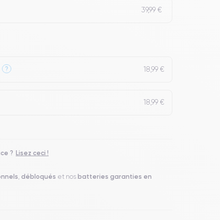
39,99 €
18,99 €
?
18,99 €
ace ?
Lisez ceci !
onnels
débloqués
batteries garanties en
,
et nos