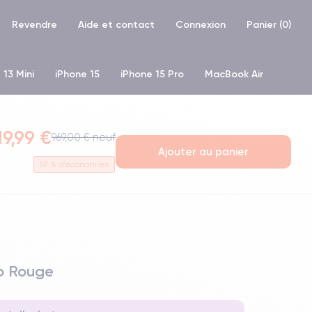
Revendre
Aide et contact
Connexion
Panier (
0
)
 13 Mini
iPhone 15
iPhone 15 Pro
MacBook Air
hone XR
iPhone SE 2 (2020)
iPhone X
iPhone XS
19,99 €
969,00 € neuf
Ajouter au panier
57
% d'économies
Go Rouge