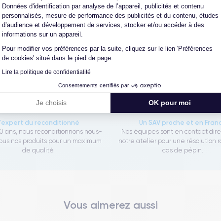
Données d'identification par analyse de l’appareil, publicités et contenu
personnalisés, mesure de performance des publicités et du contenu, études
d’audience et développement de services, stocker et/ou accéder à des
Les garanties CertiDeal
informations sur un appareil.
Pour modifier vos préférences par la suite, cliquez sur le lien 'Préférences
de cookies' situé dans le pied de page.
reconditionné. En achetant ici, vous bénéficiez de garanties e
Lire la politique de confidentialité
Consentements certifiés par
Je choisis
OK pour moi
L'expert du reconditionné
Un SAV proche et en Fran
0 ans, nous reconditionnons nous-
Nos équipes sont en contact dir
us nos produits pour un maximum
notre atelier pour une résolution 
de qualité.
cas de pépin.
Vous aimerez aussi