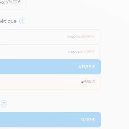
Go
474,99 €
thétique
?
386,99 €
394,99 €
401,99 €
409,99 €
419,99 €
469,99 €
?
Qualité Impeccable.
0,00 €
t un grade Premium.