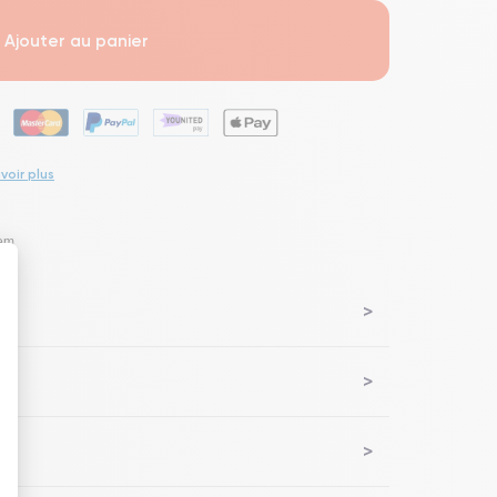
Ajouter au panier
voir plus
lem
 : Personnalisez vos Options