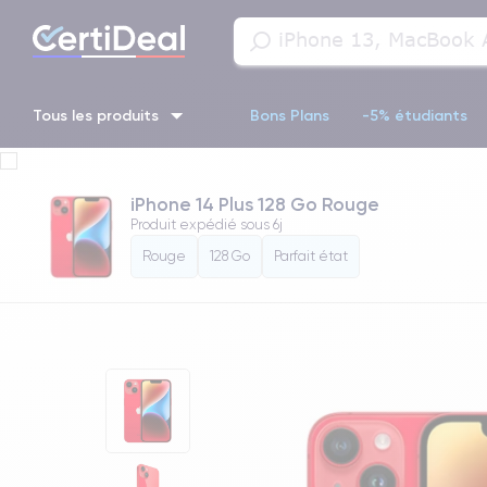
Tous les produits
Bons Plans
-5% étudiants
iPhone 16
iPhone 14 Pro
iPhone 13 Pro
iPhone 13 Pr
iPhone 14 Plus 128 Go Rouge
Produit expédié sous
6j
iPhone 11 Pro
iPhone 14 pro
Rouge
128 Go
Parfait état