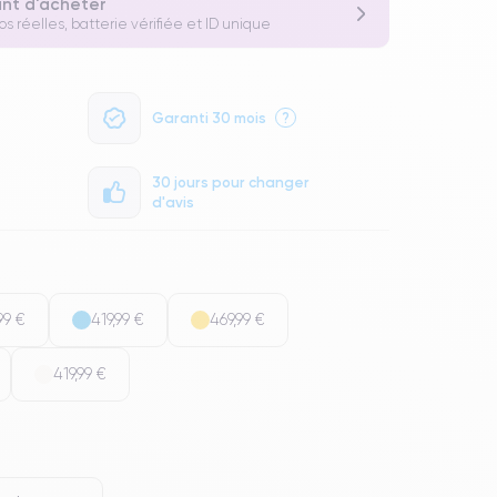
ant d'acheter
os réelles, batterie vérifiée et ID unique
Garanti 30 mois
?
30 jours pour changer
d'avis
99 €
419,99 €
469,99 €
419,99 €