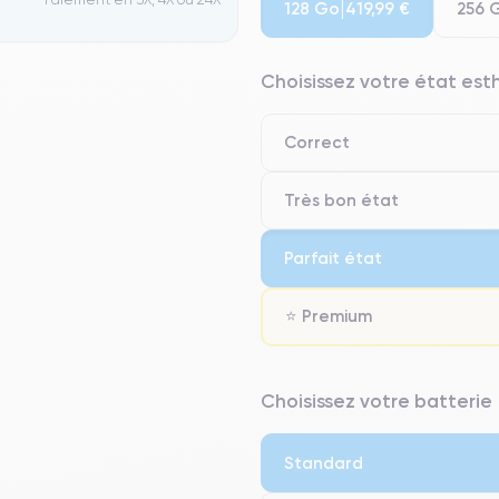
128 Go
256 
419,99 €
Choisissez votre état es
Correct
Très bon état
Parfait état
⭐ Premium
⭐ Premium
Choisissez votre batterie
● Écran : Pièce d'origine Apple. 
● Batterie : usage intensif.
Standard
● Seuls 5% de nos téléphones on