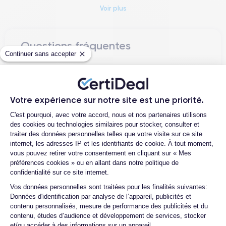
A16 Bionic
pixels
. Il est propulsé par la puce
, qui garantit une
Voir plus
puissance exceptionnelle
pour les applications et les jeux
les plus exigeants.
Questions fréquentes
Pour plus de détails sur les spécifications, consultez la
fiche
Continuer sans accepter
technique de l'iPhone 14 Pro Max
.
Proposez-vous une assurance en cas
de casse due à des chocs ou à des
chutes ?
Design de l’iPhone 14 Pro Max
Votre expérience sur notre site est une priorité.
Quelles sont les options disponibles sur
Plateforme de Gestion du Consentemen
C'est pourquoi, avec votre accord, nous et nos partenaires utilisons
les batteries ?
Le design de l'iPhone 14 Pro Max rassemble
esthétique
des cookies ou technologies similaires pour stocker, consulter et
Quels sont les accessoires inclus dans
moderne
et
fonctionnalité avancée
. Ce modèle, avec ses
traiter des données personnelles telles que votre visite sur ce site
la commande ?
internet, les adresses IP et les identifiants de cookie. À tout moment,
dimensions de
160,7 x 77,6 x 7,85 mm
et un poids de
240 g
,
vous pouvez retirer votre consentement en cliquant sur « Mes
présente un châssis en acier inoxydable et un dos en verre
Quelles garanties offrez-vous sur vos
préférences cookies » ou en allant dans notre politique de
mat texturé, offrant une prise en main confortable et robuste.
produits ?
confidentialité sur ce site internet.
Son grand écran Super Retina XDR de 6,7 pouces maximise
Quels sont vos modes de paiement ?
Axeptio consent
Vos données personnelles sont traitées pour les finalités suivantes:
l'espace d'affichage tout en conservant des bordures fines,
Données d'identification par analyse de l’appareil, publicités et
rendant chaque interaction plus immersive.
Que se passe-t-il après avoir passé la
contenu personnalisés, mesure de performance des publicités et du
commande ?
contenu, études d’audience et développement de services, stocker
et/ou accéder à des informations sur un appareil.