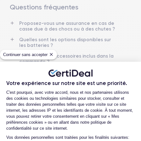
Questions fréquentes
Dimensions et poids iPhone 14 Pro Max
Proposez-vous une assurance en cas de
Date de sortie
Système exploitation
casse due à des chocs ou à des chutes ?
16/09/2022
iOS (iOS 26)
Quelles sont les options disponibles sur
Dimensions
Poids
les batteries ?
160.7×77.6×7.85 mm
240 g
Continuer sans accepter
Quels sont les accessoires inclus dans la
commande ?
Écran
Résolution écran
OLED 6.7 pouces
2796 x 1290 pixels
Quelles garanties offrez-vous sur vos
produits ?
Votre expérience sur notre site est une priorité.
RAM
Memoire interne
Quels sont vos modes de paiement ?
Plateforme de Gestion du Consentemen
6 Go
128,256 ,512 Go et 1 To
C'est pourquoi, avec votre accord, nous et nos partenaires utilisons
des cookies ou technologies similaires pour stocker, consulter et
Que se passe-t-il après avoir passé la
Nom de la puce
Nombre de cœurs
commande ?
traiter des données personnelles telles que votre visite sur ce site
Puce A16 Bionic
6
internet, les adresses IP et les identifiants de cookie. À tout moment,
Quelle société utilisez-vous pour
vous pouvez retirer votre consentement en cliquant sur « Mes
l'expédition ?
préférences cookies » ou en allant dans notre politique de
Nom GPU
Fréq. processeur
confidentialité sur ce site internet.
GPU 5 cœurs
3.1 GHz
Quels sont les délais de livraison ?
Axeptio consent
Vos données personnelles sont traitées pour les finalités suivantes: