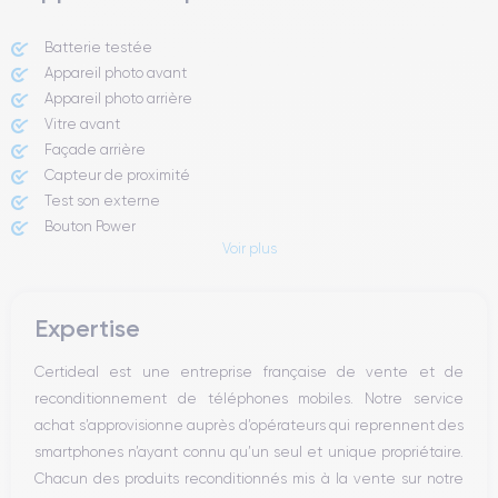
Batterie testée
Appareil photo avant
Appareil photo arrière ​
Vitre avant ​
Façade arrière
Capteur de proximité
Test son externe
Bouton Power
Voir plus
Prise Jack ou Lightening
Bouton Mute
Boutons volume
Expertise
Haut parleur
Microphone
Certideal est une entreprise française de vente et de
Bouton Home
reconditionnement de téléphones mobiles. Notre service
Bluetooth
achat s’approvisionne auprès d’opérateurs qui reprennent des
WiFi
smartphones n’ayant connu qu’un seul et unique propriétaire.
Réseau
Chacun des produits reconditionnés mis à la vente sur notre
Vibreur