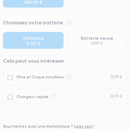
584,99 €
⭐ Premium
Choisissez votre batterie
?
● Écran : Pièce d'origine Apple. Qualité Impeccable.
● Batterie : usage intensif.
Standard
Batterie neuve
0,00 €
49,99 €
● Seuls 5% de nos téléphones ont un grade Premium.
Cela peut vous intéresser
18,99 €
?
Vitre et Coque installées
18,99 €
?
Chargeur rapide
Vous hésitez avec une marketplace ?
Lisez ceci !