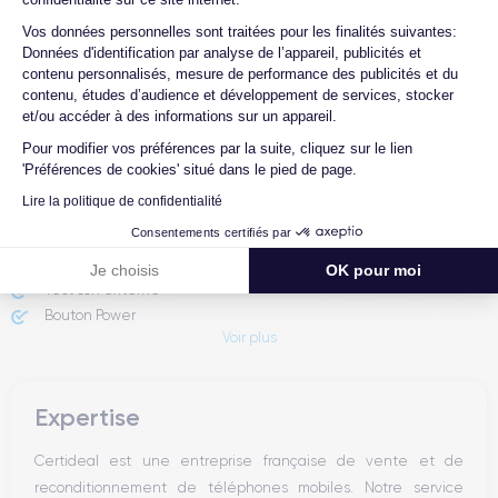
Axeptio consent
Vos données personnelles sont traitées pour les finalités suivantes:
Données d'identification par analyse de l’appareil, publicités et
Rapport de l'expert
contenu personnalisés, mesure de performance des publicités et du
contenu, études d’audience et développement de services, stocker
et/ou accéder à des informations sur un appareil.
Batterie testée
Pour modifier vos préférences par la suite, cliquez sur le lien
Appareil photo avant
'Préférences de cookies' situé dans le pied de page.
Appareil photo arrière ​
Lire la politique de confidentialité
Vitre avant ​
Consentements certifiés par
Façade arrière
Capteur de proximité
Je choisis
OK pour moi
Test son externe
Bouton Power
Voir plus
Prise Jack ou Lightening
Bouton Mute
Boutons volume
Expertise
Haut parleur
Microphone
Certideal est une entreprise française de vente et de
Bouton Home
reconditionnement de téléphones mobiles. Notre service
Bluetooth