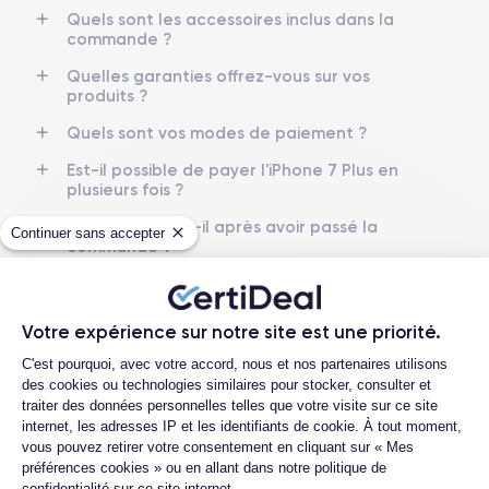
3 GO
32,128,256 GO
Quels sont les accessoires inclus dans la
commande ?
Nom de la puce
Nombre de cœurs
Apple A10 Fusion
4
Quelles garanties offrez-vous sur vos
produits ?
Nom GPU
Fréq. processeur
Quels sont vos modes de paiement ?
PowerVR GT7600 GPU
2.23 GHz
Est-il possible de payer l'iPhone 7 Plus en
plusieurs fois ?
Caméra
Caméra Frontale
12 MP
7 MP
Que se passe-t-il après avoir passé la
Continuer sans accepter
commande ?
Résolution vidéo
Recharge rapide
4K - 3840x2160px
Non
Quelles sociétés utilisez-vous pour
l'expédition ?
Batterie
Dual SIM
Votre expérience sur notre site est une priorité.
Quels sont les délais de livraison ?
2900 mAh
Non
Plateforme de Gestion du Consentemen
C'est pourquoi, avec votre accord, nous et nos partenaires utilisons
Que se passe-t-il si je change d'avis
des cookies ou technologies similaires pour stocker, consulter et
Réseau mobile
Débloqué
après avoir acheté/reçu le produit ?
traiter des données personnelles telles que votre visite sur ce site
LTE/4G
Oui, tous opérateurs
internet, les adresses IP et les identifiants de cookie. À tout moment,
Comment demander un retour ?
vous pouvez retirer votre consentement en cliquant sur « Mes
Pour en savoir plus, vous pouvez consulter la
fiche technique de
préférences cookies » ou en allant dans notre politique de
Comment contacter le service client ?
l'iPhone 7 Plus.
confidentialité sur ce site internet.