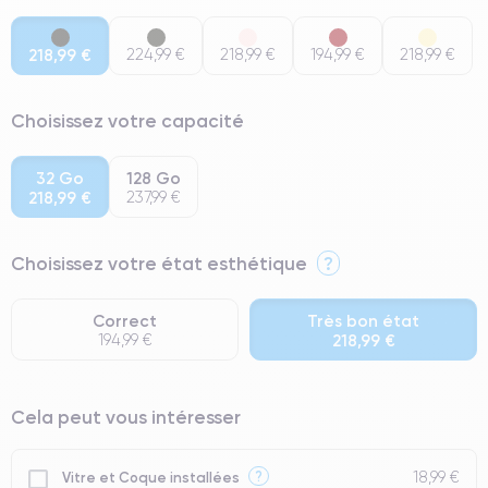
218,99 €
224,99 €
218,99 €
194,99 €
218,99 €
Choisissez votre capacité
32 Go
128 Go
218,99 €
237,99 €
Choisissez votre état esthétique
?
Correct
Très bon état
194,99 €
218,99 €
⭐ Premium
Cela peut vous intéresser
● Écran : Pièce d'origine Apple. Qualité Impeccable.
● Batterie : usage intensif.
18,99 €
?
Vitre et Coque installées