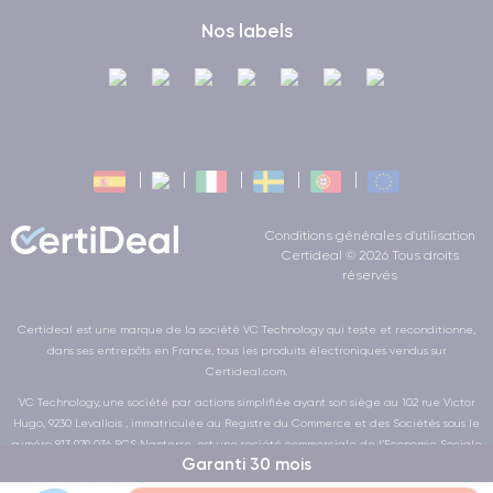
Nos labels
Conditions générales d'utilisation
Certideal © 2026 Tous droits
réservés
Certideal est une marque de la société VC Technology qui teste et reconditionne,
dans ses entrepôts en France, tous les produits électroniques vendus sur
Certideal.com.
VC Technology, une société par actions simplifiée ayant son siège au 102 rue Victor
Hugo, 9230 Levallois , immatriculée au Registre du Commerce et des Sociétés sous le
numéro 813 979 036 RCS Nanterre, est une société commerciale de l’Economie Sociale
Garanti 30 mois
et Solidaire au sens de la loi de la LOI n° 2014-856 du 31 juillet 2014