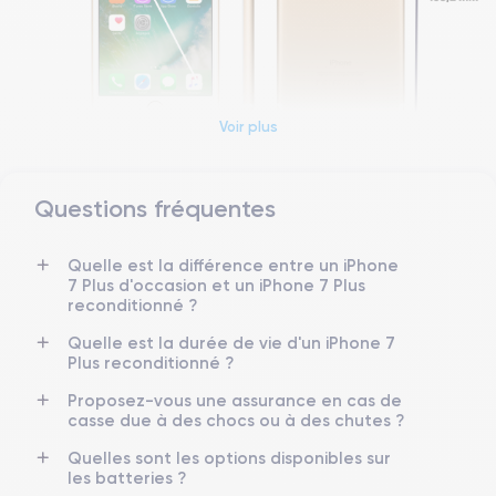
Voir plus
Questions fréquentes
Dimensions et poids iPhone 7 Plus
Quelle est la différence entre un iPhone
Date de sortie
Système exploit.
7 Plus d'occasion et un iPhone 7 Plus
07/09/2016
iOS (iOS 15)
reconditionné ?
Dimensions
Poids
Quelle est la durée de vie d'un iPhone 7
158.2×77.9×7.3 mm
188 g
Plus reconditionné ?
Proposez-vous une assurance en cas de
Écran
Résolution écran
casse due à des chocs ou à des chutes ?
IPS LCD 5.5 pouces
1920 x 1080 pixels
Quelles sont les options disponibles sur
les batteries ?
RAM
Mémoire interne