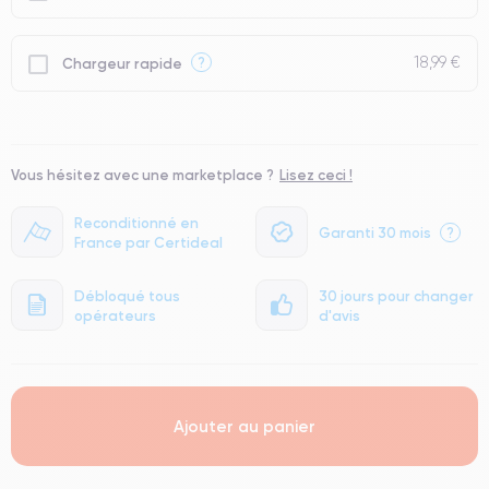
● Seuls 5% de nos téléphones ont un grade Premium.
18,99 €
?
Chargeur rapide
Vous hésitez avec une marketplace ?
Lisez ceci !
Reconditionné en
Garanti 30 mois
?
France par Certideal
Débloqué tous
30 jours pour changer
opérateurs
d'avis
Ajouter au panier