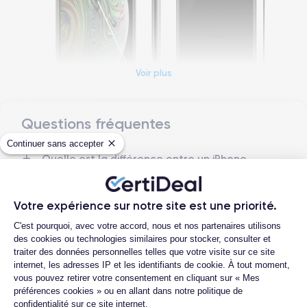
Voir plus
Questions fréquentes
Dimensions et poids iPhone XS
Continuer sans accepter
Quelle est la différence entre un iPhone
Date de sortie
Système exploit.
XS d'occasion et un iPhone XS
12/09/2018
iOS (iOS 16)
reconditionné ?
Dimensions
Poids
Votre expérience sur notre site est une priorité.
Quelle est la durée de vie d'un iPhone XS
143.6×70.9×7.7 mm
177 g
Plateforme de Gestion du Consentemen
reconditionné ?
C'est pourquoi, avec votre accord, nous et nos partenaires utilisons
des cookies ou technologies similaires pour stocker, consulter et
Proposez-vous une assurance en cas de
Écran
Résolution écran
traiter des données personnelles telles que votre visite sur ce site
casse due à des chocs ou à des chutes ?
OLED 5.8 pouces
2436 x 1125 pixels
internet, les adresses IP et les identifiants de cookie. À tout moment,
Quelles sont les options disponibles sur
vous pouvez retirer votre consentement en cliquant sur « Mes
les batteries ?
RAM
Mémoire interne
préférences cookies » ou en allant dans notre politique de
4 GO
64,256,512 GO
confidentialité sur ce site internet.