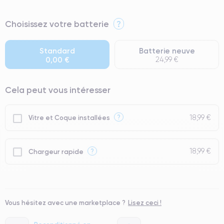
⭐ Premium
Choisissez votre batterie
?
● Écran : Pièce d'origine Apple. Qualité Impeccable.
● Batterie : usage intensif.
Standard
Batterie neuve
0,00 €
24,99 €
● Seuls 5% de nos téléphones ont un grade Premium.
Cela peut vous intéresser
18,99 €
?
Vitre et Coque installées
18,99 €
?
Chargeur rapide
Vous hésitez avec une marketplace ?
Lisez ceci !