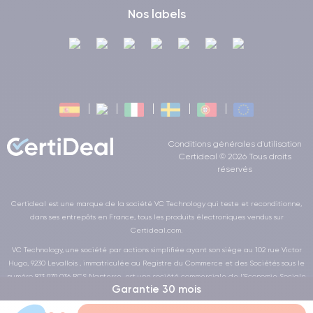
Nos labels
Conditions générales d'utilisation
Certideal © 2026 Tous droits
réservés
Certideal est une marque de la société VC Technology qui teste et reconditionne,
dans ses entrepôts en France, tous les produits électroniques vendus sur
Certideal.com.
VC Technology, une société par actions simplifiée ayant son siège au 102 rue Victor
Hugo, 9230 Levallois , immatriculée au Registre du Commerce et des Sociétés sous le
numéro 813 979 036 RCS Nanterre, est une société commerciale de l’Economie Sociale
Garantie 30 mois
et Solidaire au sens de la loi de la LOI n° 2014-856 du 31 juillet 2014