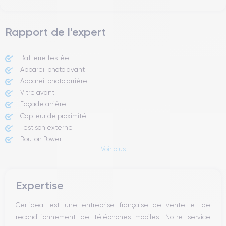
Rapport de l'expert
Batterie testée
Appareil photo avant
Appareil photo arrière ​
Vitre avant ​
Façade arrière
Capteur de proximité
Test son externe
Bouton Power
Voir plus
Prise Jack ou Lightening
Bouton Mute
Boutons volume
Expertise
Haut parleur
Microphone
Certideal est une entreprise française de vente et de
Bouton Home
reconditionnement de téléphones mobiles. Notre service
Bluetooth