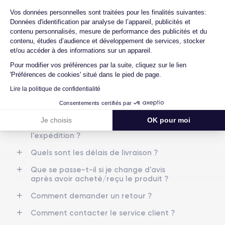
Quels sont les accessoires inclus dans la
Axeptio consent
Vos données personnelles sont traitées pour les finalités suivantes:
commande ?
Nom de la puce
Nombre de cœurs
Données d'identification par analyse de l’appareil, publicités et
Apple A12 Bionic
6
Quelles garanties offrez-vous sur vos
contenu personnalisés, mesure de performance des publicités et du
produits ?
contenu, études d’audience et développement de services, stocker
et/ou accéder à des informations sur un appareil.
Nom GPU
Fréq. processeur
Quels sont vos modes de paiement ?
GPU 4 cœurs
2.24 GHz
Pour modifier vos préférences par la suite, cliquez sur le lien
Est-il possible de payer l'iPhone XS en
'Préférences de cookies' situé dans le pied de page.
plusieurs fois ?
Caméra
Caméra Frontale
Lire la politique de confidentialité
12 MP
7 MP
Que se passe-t-il après avoir passé la
Consentements certifiés par
commande ?
Résolution vidéo
Recharge rapide
Je choisis
OK pour moi
4K - 3840x2160px
Oui, minimum 15W
Quelle société utilisez-vous pour
l'expédition ?
Batterie
Dual SIM
Quels sont les délais de livraison ?
2658 mAh
Nano-SIM + eSIM
Que se passe-t-il si je change d'avis
Réseau mobile
Débloqué
après avoir acheté/reçu le produit ?
LTE/4G
Oui, tous opérateurs
Comment demander un retour ?
Comment contacter le service client ?
Si vous souhaitez en savoir plus sur les caractéristiques de ce
smartphone, consulter la
fiche technique de l'iPhone XS.